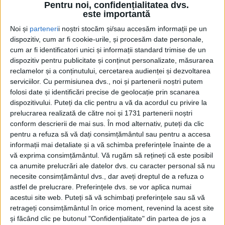
Pentru noi, confidențialitatea dvs.
este importantă
Noi și
parteneri
i noștri stocăm și/sau accesăm informații pe un
dispozitiv, cum ar fi cookie-urile, și procesăm date personale,
cum ar fi identificatori unici și informații standard trimise de un
dispozitiv pentru publicitate și conținut personalizate, măsurarea
reclamelor și a conținutului, cercetarea audienței și dezvoltarea
serviciilor.
Cu permisiunea dvs., noi și partenerii noștri putem
folosi date și identificări precise de geolocație prin scanarea
dispozitivului. Puteți da clic pentru a vă da acordul cu privire la
prelucrarea realizată de către noi și 1731 partenerii noștri
conform descrierii de mai sus. În mod alternativ, puteți da clic
pentru a refuza să vă dați consimțământul sau pentru a accesa
informații mai detaliate și a vă schimba preferințele înainte de a
Pe gazonul tare n-au existat dubii asupra
vă exprima consimțământul.
Vă rugăm să rețineți că este posibil
câștigătorului, mai ales că
Narcisa Zervești
s-a întărit
ca anumite prelucrări ale datelor dvs. cu caracter personal să nu
necesite consimțământul dvs., dar aveți dreptul de a refuza o
în pauza de iarnă cu mai mulți jucători de la retrasa
astfel de prelucrare. Preferințele dvs. se vor aplica numai
Magica Balta
. La pauză a fost 2-0, goluri
Damian
și
acestui site web. Puteți să vă schimbați preferințele sau să vă
retrageți consimțământul în orice moment, revenind la acest site
neobositul
Dovlete (foto),
aflat parcă la prima
și făcând clic pe butonul "Confidențialitate" din partea de jos a