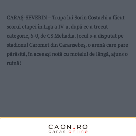
CARAȘ-SEVERIN – Trupa lui Sorin Costachi a făcut
scorul etapei în Liga a IV-a, după ce a trecut
categoric, 6-0, de CS Mehadia. Jocul s-a disputat pe
stadionul Caromet din Caransebeș, o arenă care pare
părăsită, în aceeași notă cu motelul de lângă, ajuns o
ruină!