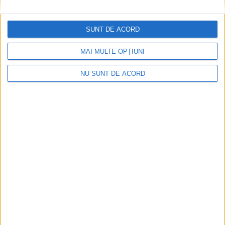
SUNT DE ACORD
MAI MULTE OPȚIUNI
NU SUNT DE ACORD
Coșei acuză: Primar cu tratament privilegiat la
Herculane!
2026-08-05