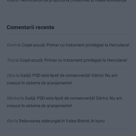
VIDEO! Noi incendii de proporții la Lindenfeld și Valea Bolvașnița
Comentarii recente
Dorin
la
Coșei acuză: Primar cu tratament privilegiat la Herculane!
Tica
la
Coșei acuză: Primar cu tratament privilegiat la Herculane!
Dinu
la
Gaiţă: PSD este lipsit de consecvență! Gârtoi: Nu am
crescut în sisteme de aranjamente!
Marius
la
Gaiţă: PSD este lipsit de consecvență! Gârtoi: Nu am
crescut în sisteme de aranjamente!
Raz
la
Relansarea siderurgiei în Valea Bistrei, în lucru