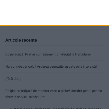
Articole recente
Coșei acuză: Primar cu tratament privilegiat la Herculane!
Nu aprinde pericolul! Arderea vegetației uscate este interzisă!
(fără titlu)
Polițist cu brățară de monitorizare la picior! Urmărit penal pentru
abuz în serviciu și hărțuire!