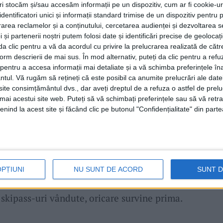
tri stocăm și/sau accesăm informații pe un dispozitiv, cum ar fi cookie-u
ipass 2 zile: 310 RON (de la 300 RON).
dentificatori unici și informații standard trimise de un dispozitiv pentru p
rea reclamelor și a conținutului, cercetarea audienței și dezvoltarea ser
fe,
pasionații de
schi
pot profită de o
 și partenerii noștri putem folosi date și identificări precise de geoloca
sau până la vânzarea a 500 de skipass-uri),
i da clic pentru a vă da acordul cu privire la prelucrarea realizată de cătr
form descrierii de mai sus. În mod alternativ, puteți da clic pentru a refu
prețurile actualizate — mai avantajoase
entru a accesa informații mai detaliate și a vă schimba preferințele în
ntul.
Vă rugăm să rețineți că este posibil ca anumite prelucrări ale date
trecut: skipass 1 zi: 160 RON (în loc de 190
te consimțământul dvs., dar aveți dreptul de a refuza o astfel de prelu
în loc de 310 RON). Skipass-urile pot fi
umai acestui site web. Puteți să vă schimbați preferințele sau să vă ret
nind la acest site și făcând clic pe butonul "Confidențialitate" din parte
tforma oficială: muntelemic.axess.shop.
 reprezentanții
weSki
, care pregătesc deja
hiderea sezonului de iarnă 2025–2026.
OPȚIUNI
NU SUNT DE ACORD
SUNT 
ilă până pe 10 octombrie sau până la
skipass-uri vândute, oricare survine prima.