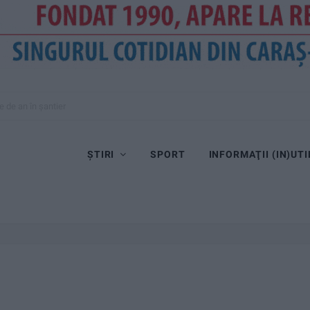
e de an în șantier
ȘTIRI
SPORT
INFORMAŢII (IN)UTI