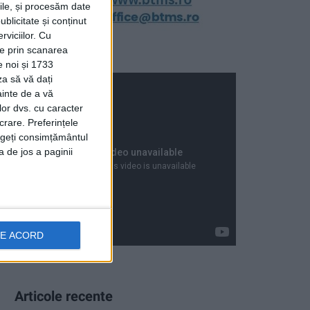
rile, și procesăm date
ublicitate și conținut
viciilor.
Cu
ție prin scanarea
e noi și 1733
za să vă dați
ainte de a vă
lor dvs. cu caracter
crare. Preferințele
rageți consimțământul
a de jos a paginii
DE ACORD
Articole recente