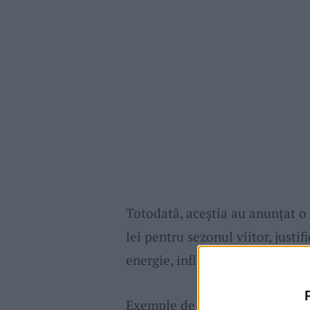
Totodată, aceștia au anunțat o
lei pentru sezonul viitor, justif
energie, inflație și TVA.
Exemple de
tarife
pentru sezon