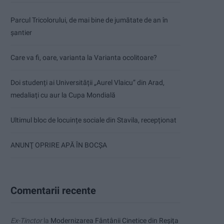
Parcul Tricolorului, de mai bine de jumătate de an în
șantier
Care va fi, oare, varianta la Varianta ocolitoare?
Doi studenți ai Universității „Aurel Vlaicu” din Arad,
medaliați cu aur la Cupa Mondială
Ultimul bloc de locuințe sociale din Stavila, recepționat
ANUNŢ OPRIRE APĂ ÎN BOCȘA
Comentarii recente
Ex-Tinctor
la
Modernizarea Fântânii Cinetice din Reșița