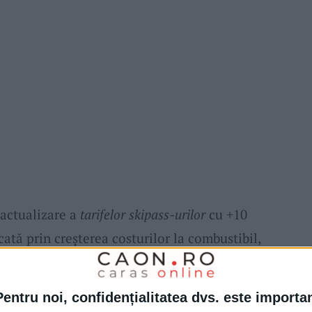
 actualizare a
tarifelor skipass-urilor
cu +10
icată prin creșterea costurilor la combustibil,
Pentru noi, confidențialitatea dvs. este importa
ul 2025–2026 (
Nordica & Vâlsanu
): skipass 1