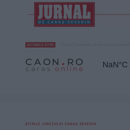
Parcul Tricolorului, de mai bine de jumătat
ULTIMELE ȘTIRI
ŞTIRILE JUDEŢULUI CARAŞ-SEVERIN