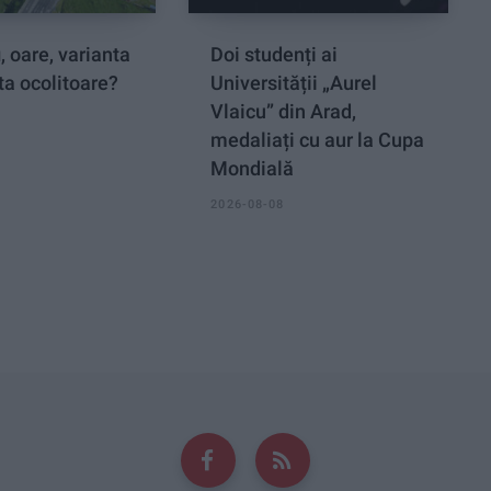
, oare, varianta
Doi studenți ai
ta ocolitoare?
Universității „Aurel
Vlaicu” din Arad,
medaliați cu aur la Cupa
Mondială
2026-08-08