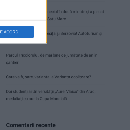
CSM Reșița a rezolvat meciul în două minute și a plecat
cu toate punctele de la Satu Mare
DE ACORD
Accident mortal între Reșița și Berzovia! Autoturism și
TIR în flăcări!
Parcul Tricolorului, de mai bine de jumătate de an în
șantier
Care va fi, oare, varianta la Varianta ocolitoare?
Doi studenți ai Universității „Aurel Vlaicu” din Arad,
medaliați cu aur la Cupa Mondială
Comentarii recente