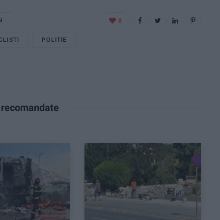
N
0
LISTI
POLITIE
e recomandate