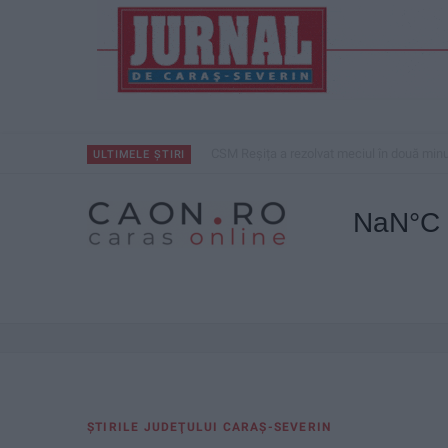
CSM Reșița a rezolvat meciul în două minu
ULTIMELE ȘTIRI
ŞTIRILE JUDEŢULUI CARAŞ-SEVERIN