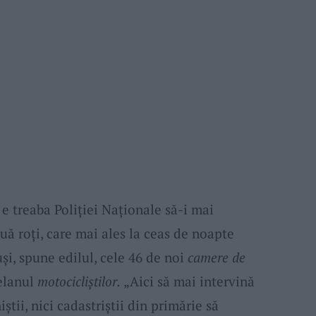
e treaba Poliției Naționale să-i mai
ă roți, care mai ales la ceas de noapte
și, spune edilul, cele 46 de noi
camere de
elanul
motocicliștilor.
„Aici să mai intervină
iștii, nici cadastriștii din primărie să