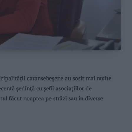
palității caransebeșene au sosit mai multe
ecentă ședință cu șefii asociațiilor de
otul făcut noaptea pe străzi sau în diverse