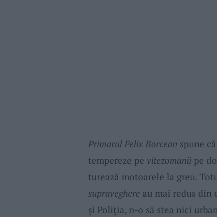
Primarul Felix Borcean
spune că 
tempereze pe
vitezomanii
pe dou
turează motoarele la greu. Totu
supraveghere
au mai redus din 
și Poliția, n-o să stea nici urban