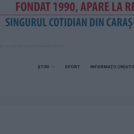
te și a plecat cu toate punctele de la Satu Mare
ȘTIRI
SPORT
INFORMAŢII (IN)UTI