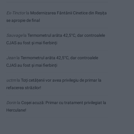
Ex-Tinctor
la
Modernizarea Fântânii Cinetice din Reșița
se apropie de final
Sauvage
la
Termometrul arăta 42,5°C, dar controalele
CJAS au fost și mai fierbinți
Jean
la
Termometrul arăta 42,5°C, dar controalele
CJAS au fost și mai fierbinți
uctm
la
Toți cetățenii vor avea privilegiu de primar la
refacerea străzilor!
Dorin
la
Coșei acuză: Primar cu tratament privilegiat la
Herculane!