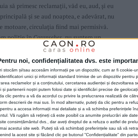
ia să primesc reclamații, văd eu, aud, și eu
principală și se aud noaptea, e adevărat, nu
e motoare, circulația fiind mai permisivă.
em poliție în
Caransebeș,
nu suntem un
că astfel de acțiuni. Și am văzut că atunci
plă nimic. Nu știu, poate o organizare mai
Pentru noi, confidențialitatea dvs. este importa
le, și din partea Poliției Rutiere. Sunt și
tri stocăm și/sau accesăm informații pe un dispozitiv, cum ar fi cookie-u
dentificatori unici și informații standard trimise de un dispozitiv pentru p
 la număr în tot orașul, 13 cu focalizare pe
rea reclamelor și a conținutului, cercetarea audienței și dezvoltarea ser
ele chiar toată artera
Ardealului,
care i-au
 și partenerii noștri putem folosi date și identificări precise de geoloca
i da clic pentru a vă da acordul cu privire la prelucrarea realizată de cătr
ti”, a explicat
primarul Caransebeșului.
form descrierii de mai sus. În mod alternativ, puteți da clic pentru a refu
entru a accesa informații mai detaliate și a vă schimba preferințele în
ntul.
Vă rugăm să rețineți că este posibil ca anumite prelucrări ale date
 de tulburarea liniștii nocturne, ci și
te consimțământul dvs., dar aveți dreptul de a refuza o astfel de prelu
umai acestui site web. Puteți să vă schimbați preferințele sau să vă ret
 spre dimineață, ceea ce l-a făcut pe
nind la acest site și făcând clic pe butonul "Confidențialitate" din parte