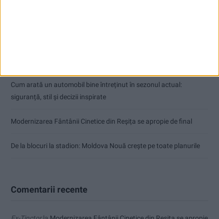
Articole recente
Înainte au fost 44 și-acum au rămas 50!
Seceta hidrologică se agravează în Banat
Cum arată un automobil bine întreținut în sezonul actual:
siguranță, stil și decizii inspirate
Modernizarea Fântânii Cinetice din Reșița se apropie de final
De la blocuri la stadion: Moldova Nouă crește pe toate planurile
Comentarii recente
Ex-Tinctor
la
Modernizarea Fântânii Cinetice din Reșița se apropie