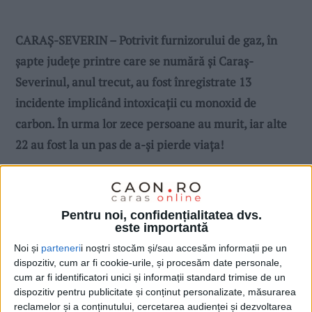
CARAŞ-SEVERIN – Potrivit furnizorului de gaz, în
şapte judeţe printre care se numără şi Caraş-
Severinul, anul trecut, au fost înregistrate 13
incidente implicând intoxicații cu monoxid de
carbon. În urma lor zece persoane au murit, iar alte
22 au fost la un pas de a-şi pierde viaţa!
Pentru noi, confidențialitatea dvs.
este importantă
Noi și
parteneri
i noștri stocăm și/sau accesăm informații pe un
dispozitiv, cum ar fi cookie-urile, și procesăm date personale,
cum ar fi identificatori unici și informații standard trimise de un
dispozitiv pentru publicitate și conținut personalizate, măsurarea
reclamelor și a conținutului, cercetarea audienței și dezvoltarea