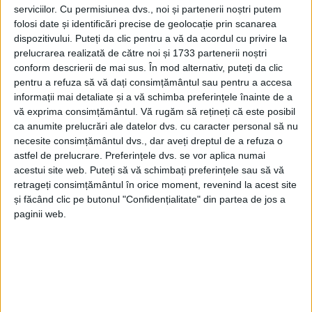
serviciilor.
Cu permisiunea dvs., noi și partenerii noștri putem
folosi date și identificări precise de geolocație prin scanarea
dispozitivului. Puteți da clic pentru a vă da acordul cu privire la
prelucrarea realizată de către noi și 1733 partenerii noștri
conform descrierii de mai sus. În mod alternativ, puteți da clic
pentru a refuza să vă dați consimțământul sau pentru a accesa
informații mai detaliate și a vă schimba preferințele înainte de a
vă exprima consimțământul.
Vă rugăm să rețineți că este posibil
ca anumite prelucrări ale datelor dvs. cu caracter personal să nu
necesite consimțământul dvs., dar aveți dreptul de a refuza o
astfel de prelucrare. Preferințele dvs. se vor aplica numai
acestui site web. Puteți să vă schimbați preferințele sau să vă
retrageți consimțământul în orice moment, revenind la acest site
„Folosirea
aragazului
pentru încălzirea locuinței,
și făcând clic pe butonul "Confidențialitate" din partea de jos a
paginii web.
racordurile neetanșe la sistemul de evacuare a
gazelor
arse al centralelor termice și al sobelor,
coșuri
de fum
colmatate sau defecțiuni la sobe (plite
crăpate, sobe de teracotă neetanșe) sunt principalele
cauze ale
intoxicațiilor cu monoxid de carbon
.