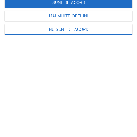
SUNT DE ACORD
MAI MULTE OPȚIUNI
NU SUNT DE ACORD
Cum arată un automobil bine întreținut în sezonul
actual: siguranță, stil și decizii inspirate
2026-08-07