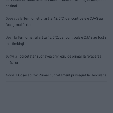
de final
Sauvage
la
Termometrul arăta 42,5°C, dar controalele CJAS au
fost și mai fierbinți
Jean
la
Termometrul arăta 42,5°C, dar controalele CJAS au fost și
mai fierbinți
uctm
la
Toți cetățenii vor avea privilegiu de primar la refacerea
străzilor!
Dorin
la
Coșei acuză: Primar cu tratament privilegiat la Herculane!