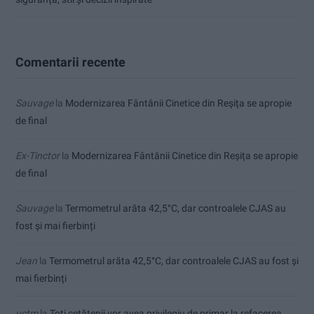
Comentarii recente
Sauvage
la
Modernizarea Fântânii Cinetice din Reșița se apropie
de final
Ex-Tinctor
la
Modernizarea Fântânii Cinetice din Reșița se apropie
de final
Sauvage
la
Termometrul arăta 42,5°C, dar controalele CJAS au
fost și mai fierbinți
Jean
la
Termometrul arăta 42,5°C, dar controalele CJAS au fost și
mai fierbinți
uctm
la
Toți cetățenii vor avea privilegiu de primar la refacerea