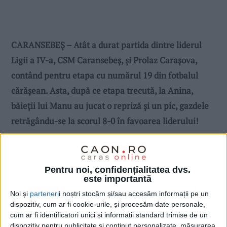
CARANSEBEȘ – Atât a durat partida dintre liderul
Ligii a IV-a, CSM Caransebeș, și Prolaz Carașova,
contând pentru etapa cu numărul 19 din fotbalul
cărășean. Asta, după ce etapa trecută, la Anina,
băieții lui Manu au jucat o repriză și un pic, gazdele
retrăgându-se la scorul 8-0 în favoarea liderului!
Pentru noi, confidențialitatea dvs.
este importantă
Noi și
parteneri
i noștri stocăm și/sau accesăm informații pe un
dispozitiv, cum ar fi cookie-urile, și procesăm date personale,
cum ar fi identificatori unici și informații standard trimise de un
dispozitiv pentru publicitate și conținut personalizate, măsurarea