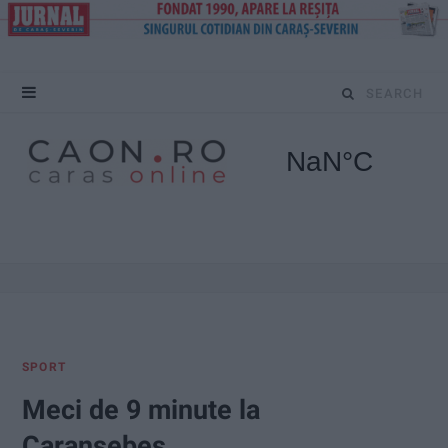
S
e
a
r
c
h
f
SPORT
o
Meci de 9 minute la
r
Caransebeș