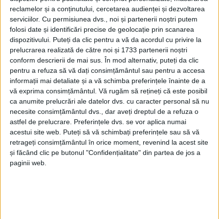
reclamelor și a conținutului, cercetarea audienței și dezvoltarea
serviciilor.
Cu permisiunea dvs., noi și partenerii noștri putem
folosi date și identificări precise de geolocație prin scanarea
dispozitivului. Puteți da clic pentru a vă da acordul cu privire la
prelucrarea realizată de către noi și 1733 partenerii noștri
conform descrierii de mai sus. În mod alternativ, puteți da clic
pentru a refuza să vă dați consimțământul sau pentru a accesa
informații mai detaliate și a vă schimba preferințele înainte de a
vă exprima consimțământul.
Vă rugăm să rețineți că este posibil
ca anumite prelucrări ale datelor dvs. cu caracter personal să nu
necesite consimțământul dvs., dar aveți dreptul de a refuza o
astfel de prelucrare. Preferințele dvs. se vor aplica numai
acestui site web. Puteți să vă schimbați preferințele sau să vă
retrageți consimțământul în orice moment, revenind la acest site
Veniți cu un efectiv mai mult decât restrâns, doar
și făcând clic pe butonul "Confidențialitate" din partea de jos a
paginii web.
șapte jucători, cu
Casian Doană
pe post de portar,
„croații” au rezistat doar 9 minute, timp în care
scorul se făcuse deja 4-0 pentru gazde. A urmat
obișnuita, de acum, „accidentare” a unui jucător de la