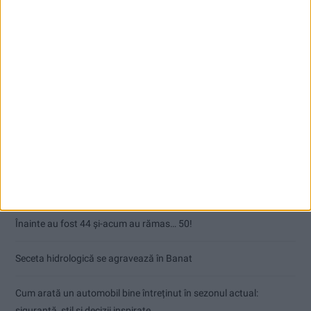
Articole recente
Ultimul bloc de locuințe sociale din Stavila, recepționat
ANUNŢ OPRIRE APĂ ÎN BOCȘA
Înainte au fost 44 și-acum au rămas… 50!
Seceta hidrologică se agravează în Banat
Cum arată un automobil bine întreținut în sezonul actual:
siguranță, stil și decizii inspirate