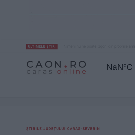
Nimeni nu ne poate izgoni din propriile amin
ULTIMELE ȘTIRI
ŞTIRILE JUDEŢULUI CARAŞ-SEVERIN