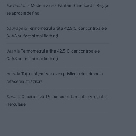
Ex-Tinctor
la
Modernizarea Fântânii Cinetice din Reșița
se apropie de final
Sauvage
la
Termometrul arăta 42,5°C, dar controalele
CJAS au fost și mai fierbinți
Jean
la
Termometrul arăta 42,5°C, dar controalele
CJAS au fost și mai fierbinți
uctm
la
Toți cetățenii vor avea privilegiu de primar la
refacerea străzilor!
Dorin
la
Coșei acuză: Primar cu tratament privilegiat la
Herculane!