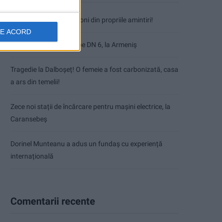
Nimeni nu ne poate izgoni din propriile amintiri!
DE ACORD
Impact frontal mortal pe DN 6, la Armeniș
Tragedie la Dalboşeț! O femeie a fost carbonizată, casa
a ars din temelii!
Zece noi stații de încărcare pentru mașini electrice, la
Caransebeș
Dorinel Munteanu a adus un fundaș cu experiență
internațională
Comentarii recente