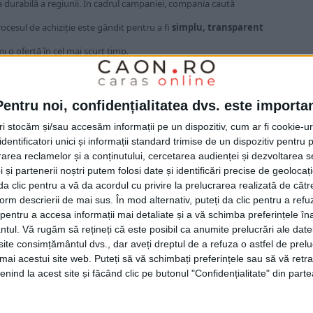
 durabilă a regiunii. În cadrul campaniei, compania caută
rocesul de achiziție este gândit pentru a fi
simplu, transparent
mi o ofertă în cel mai scurt timp.
enuri din
Gătaia, Tormac, Birda, Denta, Moravița, Măureni, Jamu
Pentru noi, confidențialitatea dvs. este importa
tri stocăm și/sau accesăm informații pe un dispozitiv, cum ar fi cookie-u
dentificatori unici și informații standard trimise de un dispozitiv pentru p
rea reclamelor și a conținutului, cercetarea audienței și dezvoltarea ser
d:
 și partenerii noștri putem folosi date și identificări precise de geoloca
i da clic pentru a vă da acordul cu privire la prelucrarea realizată de cătr
form descrierii de mai sus. În mod alternativ, puteți da clic pentru a refu
entru a accesa informații mai detaliate și a vă schimba preferințele în
ntul.
Vă rugăm să rețineți că este posibil ca anumite prelucrări ale date
te consimțământul dvs., dar aveți dreptul de a refuza o astfel de prelu
umai acestui site web. Puteți să vă schimbați preferințele sau să vă ret
nind la acest site și făcând clic pe butonul "Confidențialitate" din parte