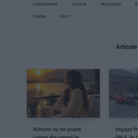
CUMPARARE
GATAIA
MAXAGRO
TEREN
VEST
Articol
Nimeni nu ne poate
Impact fr
izgoni din propriile
DN 6, la