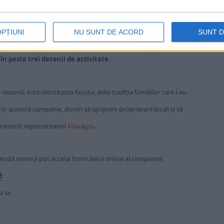
cumentele necesare
,
OPȚIUNI
NU SUNT DE ACORD
SUNT 
în peste trei decenii de activitate
.
sursă: este identitatea locului, este tradiția familiilor care l-au
Prin această campanie, dorim să sprijinim proprietarii locali și să
transmit reprezentanții
Maxagro
.
arendă terenul pot accesa formularul online al campaniei:
E
 la: