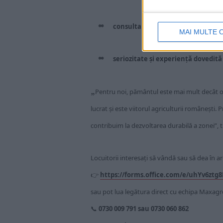
consultanță gratuită privind do
MAI MULTE 
seriozitate și experiență dovedită 
„
Pentru noi, pământul este mai mult decât o re
lucrat și este viitorul agriculturii românești. 
contribuim la dezvoltarea durabilă a zonei”, 
Locuitorii interesați să vândă sau să dea în 
👉
https://forms.office.com/e/uhYv6ztg8
sau pot lua legătura direct cu echipa Maxagro
📞
0730 009 791 sau 0730 060 862