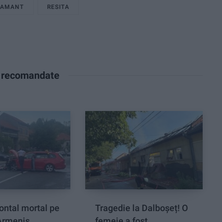
PAMANT
RESITA
e recomandate
ontal mortal pe
Tragedie la Dalboşeț! O
 Armeniș
femeie a fost