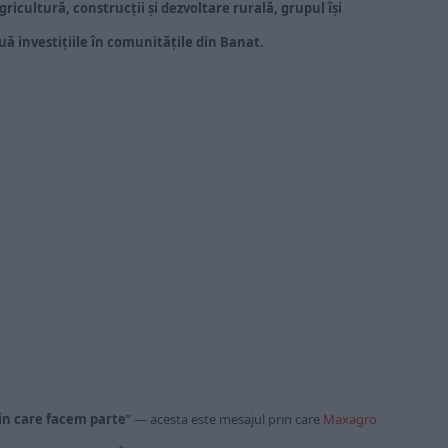
gricultură, construcții și dezvoltare rurală, grupul își
uă investițiile în comunitățile din Banat.
in care facem parte
” — acesta este mesajul prin care
Maxagro