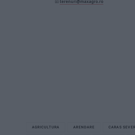
📧
terenuri@maxagro.ro
AGRICULTURA
ARENDARE
CARAS SEVE