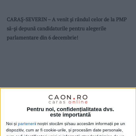
CARAŞ-SEVERIN – A venit şi rândul celor de la PMP
să-şi depună candidaturile pentru alegerile
parlamentare din 6 decembrie!
Pentru noi, confidențialitatea dvs.
este importantă
Noi și
parteneri
i noștri stocăm și/sau accesăm informații pe un
dispozitiv, cum ar fi cookie-urile, și procesăm date personale,