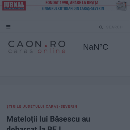
S
e
a
r
c
h
f
ŞTIRILE JUDEŢULUI CARAŞ-SEVERIN
o
Mateloţii lui Băsescu au
r
debarcat la BEJ