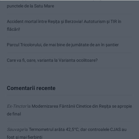
punctele de la Satu Mare
Accident mortal între Reșița și Berzovia! Autoturism și TIR în
flăcări!
Parcul Tricolorului, de mai bine de jumătate de an în șantier
Care va fi, oare, varianta la Varianta ocolitoare?
Comentarii recente
Ex-Tinctor
la
Modernizarea Fântânii Cinetice din Reșița se apropie
de final
Sauvage
la
Termometrul arăta 42,5°C, dar controalele CJAS au
fost și mai fierbinți