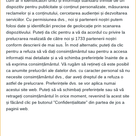
cum ar fi identificatori unici și informații standard trimise de un
dispozitiv pentru publicitate și conținut personalizate, măsurarea
reclamelor și a conținutului, cercetarea audienței și dezvoltarea
serviciilor.
Cu permisiunea dvs., noi și partenerii noștri putem
folosi date și identificări precise de geolocație prin scanarea
dispozitivului. Puteți da clic pentru a vă da acordul cu privire la
prelucrarea realizată de către noi și 1733 partenerii noștri
conform descrierii de mai sus. În mod alternativ, puteți da clic
pentru a refuza să vă dați consimțământul sau pentru a accesa
informații mai detaliate și a vă schimba preferințele înainte de a
vă exprima consimțământul.
Vă rugăm să rețineți că este posibil
Joi, la intrarea în Biroul Electoral Judeţean, s-au
ca anumite prelucrări ale datelor dvs. cu caracter personal să nu
impus detaşat figurile primilor pe cele două liste:
necesite consimțământul dvs., dar aveți dreptul de a refuza o
astfel de prelucrare. Preferințele dvs. se vor aplica numai
Eugen Cismăneanţu
– care n-a reuşit să convingă
acestui site web. Puteți să vă schimbați preferințele sau să vă
electoratul
bocşean
să-l lase primar, după ce-a folosit
retrageți consimțământul în orice moment, revenind la acest site
deja două mandate – pentru Senat şi
Ionuţ Popovici
și făcând clic pe butonul "Confidențialitate" din partea de jos a
paginii web.
pentru Camera Deputaţilor.
Doctorul
Paul Purea
, din aceeaşi barcă a lui Băsescu,