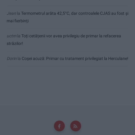
Jean
la
Termometrul arăta 42,5°C, dar controalele CJAS au fost și
mai fierbinți
uctm
la
Toți cetățenii vor avea privilegiu de primar la refacerea
străzilor!
Dorin
la
Coșei acuză: Primar cu tratament privilegiat la Herculane!