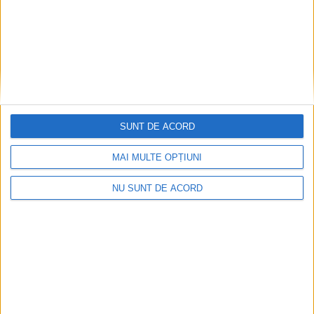
SUNT DE ACORD
MAI MULTE OPȚIUNI
Parcul Tricolorului, de mai bine de jumătate de an
NU SUNT DE ACORD
în șantier
2026-08-08