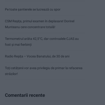
Pe toate șantierele se lucrează cu spor
CSM Reșița, primul examen în deplasare! Dorinel
Munteanu cere concentrare totală!
Termometrul arăta 42,5°C, dar controalele CJAS au
fost și mai fierbinți
Radio Reșița – Vocea Banatului, de 30 de ani
Toți cetățenii vor avea privilegiu de primar la refacerea
străzilor!
Comentarii recente