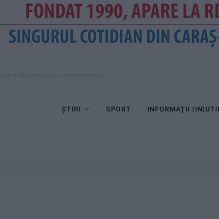
Dorinel Munteanu cere concentrare totală!
ȘTIRI
SPORT
INFORMAŢII (IN)UTI