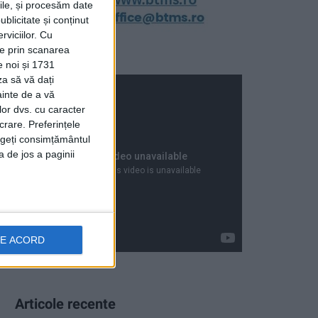
rile, și procesăm date
ublicitate și conținut
viciilor.
Cu
ție prin scanarea
e noi și 1731
za să vă dați
ainte de a vă
lor dvs. cu caracter
crare. Preferințele
rageți consimțământul
a de jos a paginii
DE ACORD
Articole recente