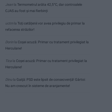
Jean
la
Termometrul arăta 42,5°C, dar controalele
CJAS au fost și mai fierbinți
uctm
la
Toți cetățenii vor avea privilegiu de primar la
refacerea străzilor!
Dorin
la
Coșei acuză: Primar cu tratament privilegiat la
Herculane!
Tica
la
Coșei acuză: Primar cu tratament privilegiat la
Herculane!
Dinu
la
Gaiţă: PSD este lipsit de consecvență! Gârtoi:
Nu am crescut în sisteme de aranjamente!