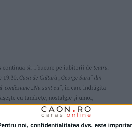
 continuă să-i bucure pe iubitorii de
teatru.
e 19.30,
Casa de Cultură „George Suru“ din
ul-confesiune „Nu sunt eu“
, în care îndrăgita
șește cu tandrețe, nostalgie și umor,
. Imaginea părinților, „amintirea lor veșnic
țioase despre demnitate și onoare conturează
Pentru noi, confidențialitatea dvs. este importa
l creator al unei artiste de excepție.