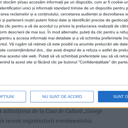
tri stocăm și/sau accesăm informații pe un dispozitiv, cum ar fi cookie-u
dentificatori unici și informații standard trimise de un dispozitiv pentru p
iți de muzică live, spectatorii vor fi purtați
rea reclamelor și a conținutului, cercetarea audienței și dezvoltarea ser
 și partenerii noștri putem folosi date și identificări precise de geoloca
confidenți de încredere pentru secrete
i da clic pentru a vă da acordul cu privire la prelucrarea realizată de cătr
form descrierii de mai sus. În mod alternativ, puteți da clic pentru a refu
i ai bucuriilor mici și mari, martori ai unor
entru a accesa informații mai detaliate și a vă schimba preferințele în
elevă ce nu voia altceva decât să fie cum sunt
ntul.
Vă rugăm să rețineți că este posibil ca anumite prelucrări ale date
te consimțământul dvs., dar aveți dreptul de a refuza o astfel de prelu
ă treacă. „În ziua în care am îmbătrânit, am
umai acestui site web. Puteți să vă schimbați preferințele sau să vă ret
 ziua în care am îmbătrânit, am obosit un pic.
nind la acest site și făcând clic pe butonul "Confidențialitate" din parte
at de un copac. Am respirat și am uitat
tiu de ce. A fost frumos.“, sunt doar câteva
OPȚIUNI
NU SUNT DE ACORD
SUNT 
t achiziționa de la
Casa de Cultură „George
mis recent organizatorii evenimentului.