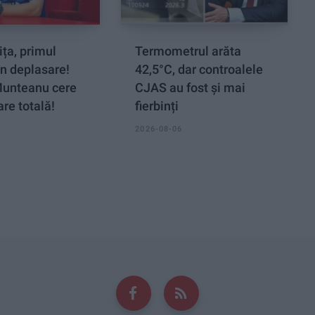
ța, primul
Termometrul arăta
n deplasare!
42,5°C, dar controalele
Munteanu cere
CJAS au fost și mai
re totală!
fierbinți
2026-08-06