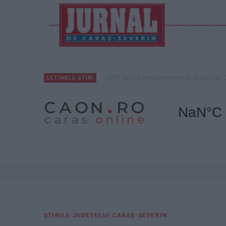
CSM Reșița, primul examen în deplasare! 
ULTIMELE ȘTIRI
ŞTIRILE JUDEŢULUI CARAŞ-SEVERIN