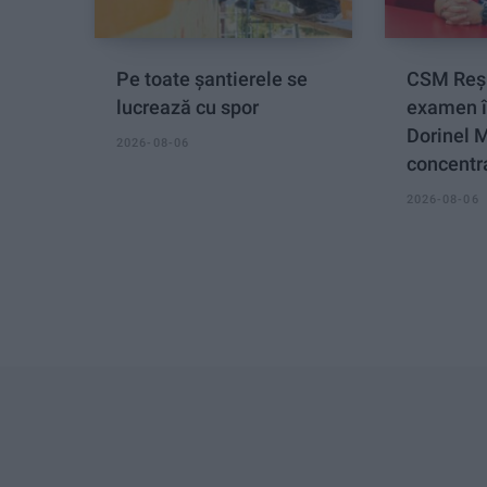
Pe toate șantierele se
CSM Reși
lucrează cu spor
examen î
Dorinel 
2026-08-06
concentra
2026-08-06