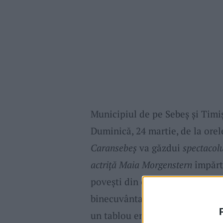
Municipiul de pe Sebeş şi Timiş
Duminică, 24 martie, de la orel
Caransebeş
va găzdui
spectacol
actriță Maia Morgenstern
împărtă
povești din copilărie și carieră
binecuvântată“ și lecțiile pre
un tablou emoționant în destinu