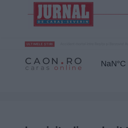
Accident mortal între Reșița și Berzovia! Au
ULTIMELE ȘTIRI