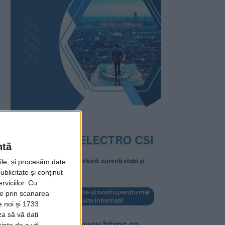
ntă
rile, și procesăm date
ublicitate și conținut
viciilor.
Cu
ție prin scanarea
e noi și 1733
za să vă dați