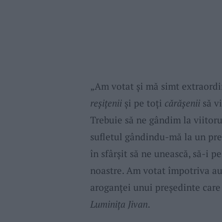
„Am votat și mă simt extraordin
reșițenii
și pe toți
cărășenii
să vi
Trebuie să ne gândim la viitoru
sufletul gândindu-mă la un preș
în sfârșit să ne unească, să-i p
noastre. Am votat împotriva aust
aroganței unui președinte care 
Luminița Jivan
.