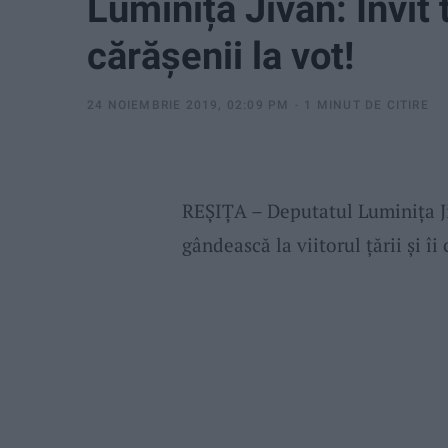
Luminița Jivan: Invit t
cărășenii la vot!
24 NOIEMBRIE 2019, 02:09 PM
1 MINUT DE CITIRE
REȘIȚA – Deputatul Luminița Ji
gândească la viitorul țării și îi