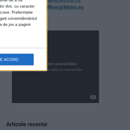
ainte de a vă
lor dvs. cu caracter
crare. Preferințele
rageți consimțământul
a de jos a paginii
DE ACORD
Articole recente