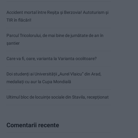
Accident mortal între Reșița și Berzovia! Autoturism și
TIR în flăcări!
Parcul Tricolorului, de mai bine de jumătate de an în
șantier
Care va fi, oare, varianta la Varianta ocolitoare?
Doi studenți ai Universității „Aurel Vlaicu” din Arad,
medaliați cu aur la Cupa Mondială
Ultimul bloc de locuințe sociale din Stavila, recepționat
Comentarii recente