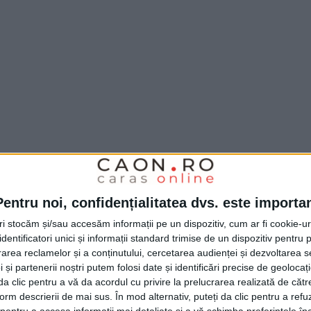
Pentru noi, confidențialitatea dvs. este importa
tri stocăm și/sau accesăm informații pe un dispozitiv, cum ar fi cookie-u
dentificatori unici și informații standard trimise de un dispozitiv pentru p
rea reclamelor și a conținutului, cercetarea audienței și dezvoltarea ser
 și partenerii noștri putem folosi date și identificări precise de geoloca
i da clic pentru a vă da acordul cu privire la prelucrarea realizată de cătr
form descrierii de mai sus. În mod alternativ, puteți da clic pentru a refu