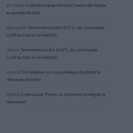
Ex-Tinctor
la
Modernizarea Fântânii Cinetice din Reșița
se apropie de final
Sauvage
la
Termometrul arăta 42,5°C, dar controalele
CJAS au fost și mai fierbinți
Jean
la
Termometrul arăta 42,5°C, dar controalele
CJAS au fost și mai fierbinți
uctm
la
Toți cetățenii vor avea privilegiu de primar la
refacerea străzilor!
Dorin
la
Coșei acuză: Primar cu tratament privilegiat la
Herculane!