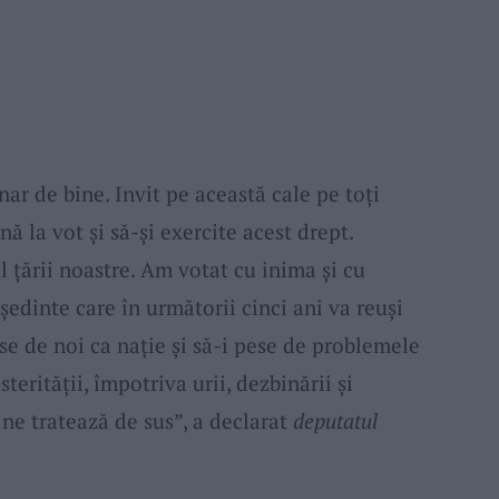
ar de bine. Invit pe această cale pe toți
nă la vot și să-și exercite acest drept.
l țării noastre. Am votat cu inima și cu
edinte care în următorii cinci ani va reuși
ese de noi ca nație și să-i pese de problemele
erității, împotriva urii, dezbinării și
ne tratează de sus”, a declarat
deputatul