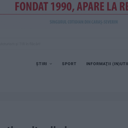
toturism și TIR în flăcări!
ȘTIRI
SPORT
INFORMAŢII (IN)UTI