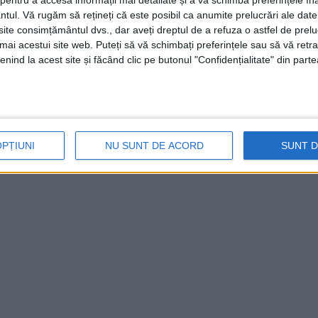
entru a accesa informații mai detaliate și a vă schimba preferințele în
ntul.
Vă rugăm să rețineți că este posibil ca anumite prelucrări ale date
te consimțământul dvs., dar aveți dreptul de a refuza o astfel de prelu
umai acestui site web. Puteți să vă schimbați preferințele sau să vă ret
nind la acest site și făcând clic pe butonul "Confidențialitate" din parte
OPȚIUNI
NU SUNT DE ACORD
SUNT 