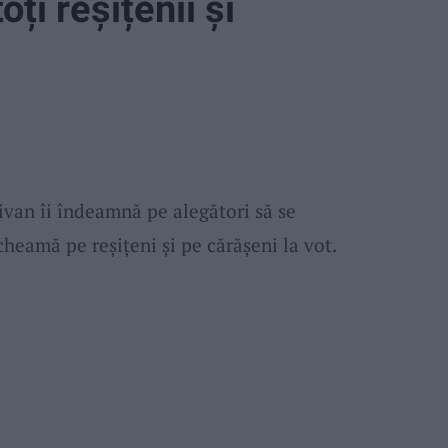
oți reșițenii și
van îi îndeamnă pe alegători să se
 cheamă pe reșițeni și pe cărășeni la vot.