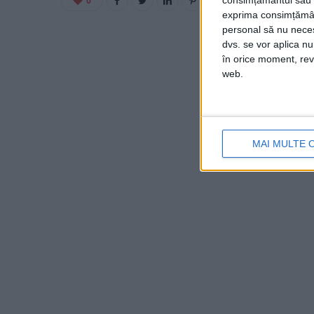
consimțământul sau p
0
exprima consimțămâ
personal să nu necesi
dvs. se vor aplica n
în orice moment, reve
web.
MAI MULTE 