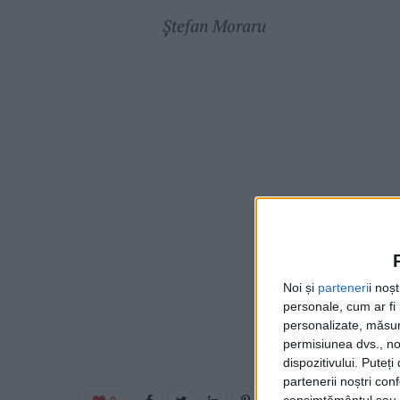
Ștefan Moraru
Noi și
parteneri
i noș
personale, cum ar fi i
personalizate, măsura
permisiunea dvs., noi
dispozitivului. Puteț
partenerii noștri con