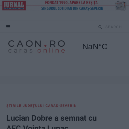
S
e
a
r
c
h
f
ŞTIRILE JUDEŢULUI CARAŞ-SEVERIN
o
Lucian Dobre a semnat cu
r
AFC Voința Lupac