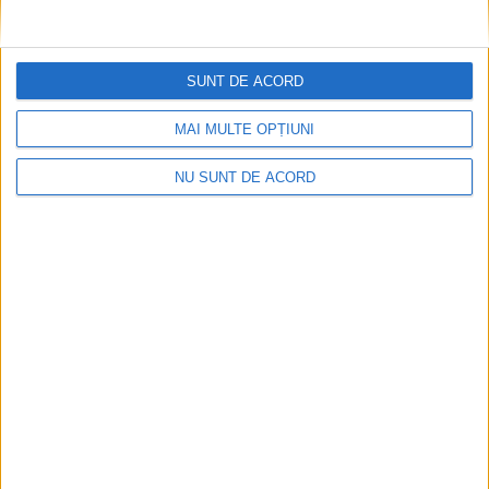
SUNT DE ACORD
MAI MULTE OPȚIUNI
Nimeni nu ne poate izgoni din propriile amintiri!
NU SUNT DE ACORD
2026-08-09