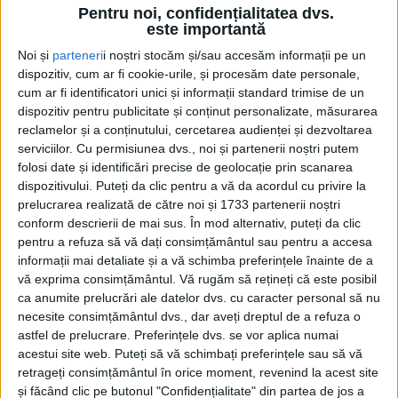
Pentru noi, confidențialitatea dvs.
este importantă
Noi și
parteneri
i noștri stocăm și/sau accesăm informații pe un
dispozitiv, cum ar fi cookie-urile, și procesăm date personale,
cum ar fi identificatori unici și informații standard trimise de un
dispozitiv pentru publicitate și conținut personalizate, măsurarea
reclamelor și a conținutului, cercetarea audienței și dezvoltarea
serviciilor.
Cu permisiunea dvs., noi și partenerii noștri putem
folosi date și identificări precise de geolocație prin scanarea
Obiectivul va fi calificarea în play-off, lucru posibil
dispozitivului. Puteți da clic pentru a vă da acordul cu privire la
prelucrarea realizată de către noi și 1733 partenerii noștri
având în vedere că au rămas la echipă fotbaliști cu
conform descrierii de mai sus. În mod alternativ, puteți da clic
experiență, cum ar fi:
Cristian Danci, Daniel Petruț,
pentru a refuza să vă dați consimțământul sau pentru a accesa
informații mai detaliate și a vă schimba preferințele înainte de a
Vichente Marcu sau Andrei Vaștag.
vă exprima consimțământul.
Vă rugăm să rețineți că este posibil
ca anumite prelucrări ale datelor dvs. cu caracter personal să nu
Marian Zlatco Zuza, președintele Voinței Lupac
, a spus:
necesite consimțământul dvs., dar aveți dreptul de a refuza o
astfel de prelucrare. Preferințele dvs. se vor aplica numai
„După cum bine se știe,
Boșco Vișatovici
, cel care a
acestui site web. Puteți să vă schimbați preferințele sau să vă
fost antrenorul echipei noastre mai mulți ani, a ales
retrageți consimțământul în orice moment, revenind la acest site
și făcând clic pe butonul "Confidențialitate" din partea de jos a