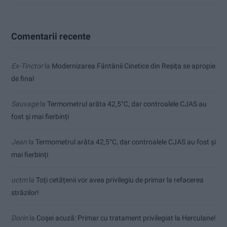
Comentarii recente
Ex-Tinctor
la
Modernizarea Fântânii Cinetice din Reșița se apropie
de final
Sauvage
la
Termometrul arăta 42,5°C, dar controalele CJAS au
fost și mai fierbinți
Jean
la
Termometrul arăta 42,5°C, dar controalele CJAS au fost și
mai fierbinți
uctm
la
Toți cetățenii vor avea privilegiu de primar la refacerea
străzilor!
Dorin
la
Coșei acuză: Primar cu tratament privilegiat la Herculane!