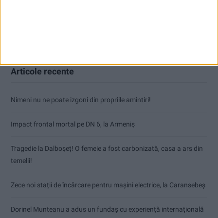
Articole recente
Nimeni nu ne poate izgoni din propriile amintiri!
Impact frontal mortal pe DN 6, la Armeniș
Tragedie la Dalboşeț! O femeie a fost carbonizată, casa a ars din
temelii!
Zece noi stații de încărcare pentru mașini electrice, la Caransebeș
Dorinel Munteanu a adus un fundaș cu experiență internațională