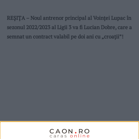
REȘIȚA – Noul antrenor principal al Voinței Lupac în
sezonul 2022/2023 al Ligii 3 va fi Lucian Dobre, care a
semnat un contract valabil pe doi ani cu „croații”!