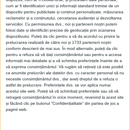
cum ar fi identificatori unici și informații standard trimise de un
dispozitiv pentru publicitate și conținut personalizate, măsurarea
reclamelor și a conținutului, cercetarea audienței și dezvoltarea
serviciilor.
Cu permisiunea dvs., noi și partenerii noștri putem
folosi date și identificări precise de geolocație prin scanarea
dispozitivului. Puteți da clic pentru a vă da acordul cu privire la
prelucrarea realizată de către noi și 1733 partenerii noștri
conform descrierii de mai sus. În mod alternativ, puteți da clic
pentru a refuza să vă dați consimțământul sau pentru a accesa
Aprobate în cursul acestei veri de Consiliul Local,
informații mai detaliate și a vă schimba preferințele înainte de a
vă exprima consimțământul.
Vă rugăm să rețineți că este posibil
cele două obiecte de investiție,
„Promenada Bârzava“
ca anumite prelucrări ale datelor dvs. cu caracter personal să nu
și „Pasarele“
, în valoare totală de 59,6 mil. lei, își
necesite consimțământul dvs., dar aveți dreptul de a refuza o
astfel de prelucrare. Preferințele dvs. se vor aplica numai
caută începând de luni un constructor, termenul
acestui site web. Puteți să vă schimbați preferințele sau să vă
limită indicat în anunțul publicat pe SEAP fiind
retrageți consimțământul în orice moment, revenind la acest site
și făcând clic pe butonul "Confidențialitate" din partea de jos a
marți, 19 noiembrie.
paginii web.
Succint, lucrările cuprind, dar nu se limitează la: