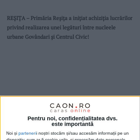
REȘIȚA – Primăria Reșița a inițiat achiziția lucrărilor
privind realizarea unei legături între nucleele
urbane Govândari și Centrul Civic!
Pentru noi, confidențialitatea dvs.
este importantă
Noi și
parteneri
i noștri stocăm și/sau accesăm informații pe un
dispozitiv, cum ar fi cookie-urile, și procesăm date personale,