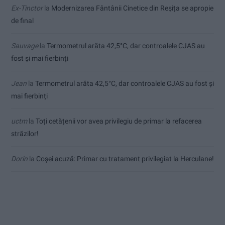
Ex-Tinctor
la
Modernizarea Fântânii Cinetice din Reșița se apropie
de final
Sauvage
la
Termometrul arăta 42,5°C, dar controalele CJAS au
fost și mai fierbinți
Jean
la
Termometrul arăta 42,5°C, dar controalele CJAS au fost și
mai fierbinți
uctm
la
Toți cetățenii vor avea privilegiu de primar la refacerea
străzilor!
Dorin
la
Coșei acuză: Primar cu tratament privilegiat la Herculane!