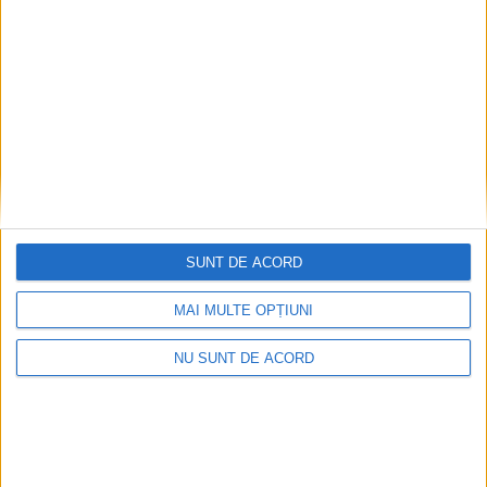
Ultimul bloc de locuințe sociale din Stavila,
recepționat
2026-08-07
SUNT DE ACORD
MAI MULTE OPȚIUNI
NU SUNT DE ACORD
ANUNŢ OPRIRE APĂ ÎN BOCȘA