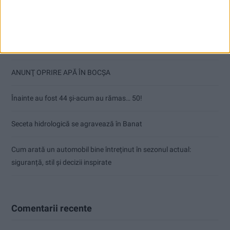
Articole recente
Ultimul bloc de locuințe sociale din Stavila, recepționat
ANUNŢ OPRIRE APĂ ÎN BOCȘA
Înainte au fost 44 și-acum au rămas… 50!
Seceta hidrologică se agravează în Banat
Cum arată un automobil bine întreținut în sezonul actual:
siguranță, stil și decizii inspirate
Comentarii recente