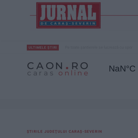
Pe toate șantierele se lucrează cu spor
ULTIMELE ȘTIRI
ŞTIRILE JUDEŢULUI CARAŞ-SEVERIN