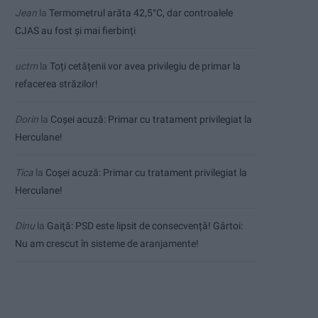
Jean
la
Termometrul arăta 42,5°C, dar controalele
CJAS au fost și mai fierbinți
uctm
la
Toți cetățenii vor avea privilegiu de primar la
refacerea străzilor!
Dorin
la
Coșei acuză: Primar cu tratament privilegiat la
Herculane!
Tica
la
Coșei acuză: Primar cu tratament privilegiat la
Herculane!
Dinu
la
Gaiţă: PSD este lipsit de consecvență! Gârtoi:
Nu am crescut în sisteme de aranjamente!