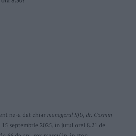
 ora 8:50!
dent ne-a dat chiar
managerul SJU, dr. Cosmin
e 15 septembrie 2025, în jurul orei 8.21 de
de 66 de ani, sex masculin, în stop