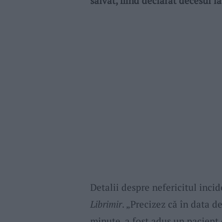
salvat, fiind declarat decesul la
Detalii despre nefericitul inci
Librimir
. „Precizez că în data d
minute, a fost adus un pacient 