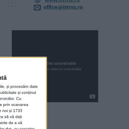
ntă
rile, și procesăm date
ublicitate și conținut
viciilor.
Cu
ție prin scanarea
e noi și 1733
za să vă dați
Articole recente
ainte de a vă
lor dvs. cu caracter