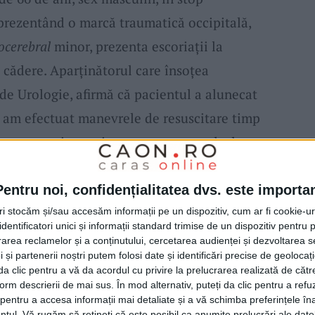
, prezentând o marcă traumatică occipitală,
ocerebral
minor, prezenta escoriații la
n cădere. Aparținătorul care însoţea
a de Urologie, afirmă că pacientul a alunecat
 am efectuat manevrele de resuscitare timp
s terapeutic, motiv pentru care am declarat
rnare, evoluția bolii și externarea
din cauza căreia pacientul se afla pe coridor
Pentru noi, confidențialitatea dvs. este importa
feri detalii doar medicul curant și medicul
tri stocăm și/sau accesăm informații pe un dispozitiv, cum ar fi cookie-u
dentificatori unici și informații standard trimise de un dispozitiv pentru p
 că pacientul a alunecat pe
scări
este
rea reclamelor și a conținutului, cercetarea audienței și dezvoltarea ser
 și partenerii noștri putem folosi date și identificări precise de geoloca
a oricui și nu are nicio legătură cu actul
i da clic pentru a vă da acordul cu privire la prelucrarea realizată de cătr
 putut pentru a-l salva.“
form descrierii de mai sus. În mod alternativ, puteți da clic pentru a refu
entru a accesa informații mai detaliate și a vă schimba preferințele în
ntul.
Vă rugăm să rețineți că este posibil ca anumite prelucrări ale date