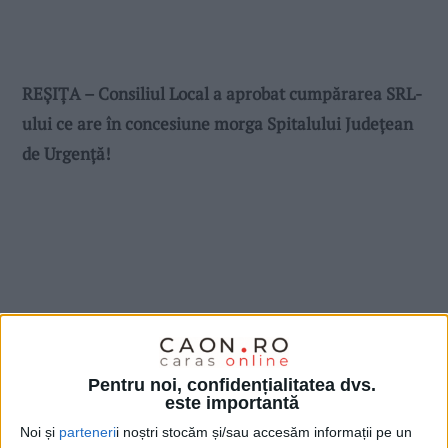
REȘIȚA – Consiliul Local a aprobat cumpărarea SRL-
ului ce are în concesiune morga Spitalului Județean
de Urgență!
Pentru noi, confidențialitatea dvs.
este importantă
Noi și
parteneri
i noștri stocăm și/sau accesăm informații pe un