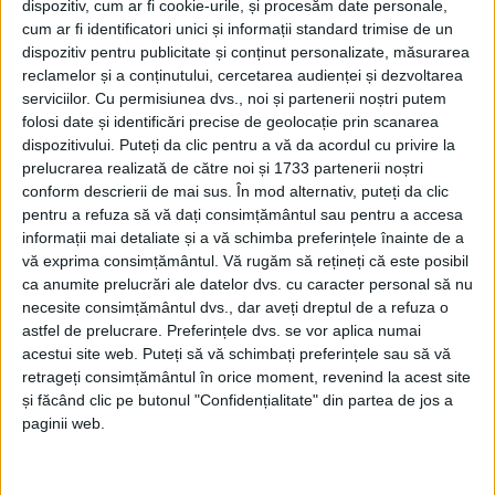
dispozitiv, cum ar fi cookie-urile, și procesăm date personale,
cum ar fi identificatori unici și informații standard trimise de un
dispozitiv pentru publicitate și conținut personalizate, măsurarea
reclamelor și a conținutului, cercetarea audienței și dezvoltarea
serviciilor.
Cu permisiunea dvs., noi și partenerii noștri putem
folosi date și identificări precise de geolocație prin scanarea
dispozitivului. Puteți da clic pentru a vă da acordul cu privire la
prelucrarea realizată de către noi și 1733 partenerii noștri
conform descrierii de mai sus. În mod alternativ, puteți da clic
pentru a refuza să vă dați consimțământul sau pentru a accesa
informații mai detaliate și a vă schimba preferințele înainte de a
Conform ultimului bilanț depus la ANAF,
Veșnicia
vă exprima consimțământul.
Vă rugăm să rețineți că este posibil
Non-Stop
SRL a realizat în 2024, cu 1 angajat, un
ca anumite prelucrări ale datelor dvs. cu caracter personal să nu
necesite consimțământul dvs., dar aveți dreptul de a refuza o
profit net de 275.508 lei la o cifră de afaceri de 46.996
astfel de prelucrare. Preferințele dvs. se vor aplica numai
lei. Prin urmare, achiziționarea părților sociale ale
acestui site web. Puteți să vă schimbați preferințele sau să vă
retrageți consimțământul în orice moment, revenind la acest site
societății pentru 125.000 lei se prezintă ca o afacere
și făcând clic pe butonul "Confidențialitate" din partea de jos a
bună, sigură și de viitor, având în vedere că obiectul
paginii web.
de activitate al firmei înființate în 2008 este de
„Activități de
pompe funebre
și similare“. Însă nu