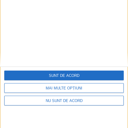
Nimeni nu ne poate izgoni din propriile amintiri!
2026-08-09
SUNT DE ACORD
MAI MULTE OPȚIUNI
NU SUNT DE ACORD