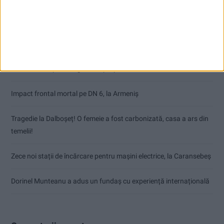
Articole recente
Nimeni nu ne poate izgoni din propriile amintiri!
Impact frontal mortal pe DN 6, la Armeniș
Tragedie la Dalboşeț! O femeie a fost carbonizată, casa a ars din
temelii!
Zece noi stații de încărcare pentru mașini electrice, la Caransebeș
Dorinel Munteanu a adus un fundaș cu experiență internațională