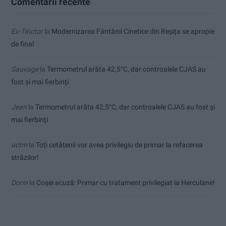
Comentarii recente
Ex-Tinctor
la
Modernizarea Fântânii Cinetice din Reșița se apropie
de final
Sauvage
la
Termometrul arăta 42,5°C, dar controalele CJAS au
fost și mai fierbinți
Jean
la
Termometrul arăta 42,5°C, dar controalele CJAS au fost și
mai fierbinți
uctm
la
Toți cetățenii vor avea privilegiu de primar la refacerea
străzilor!
Dorin
la
Coșei acuză: Primar cu tratament privilegiat la Herculane!