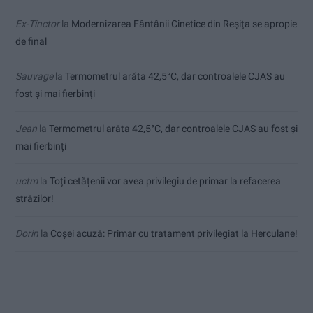
Ex-Tinctor
la
Modernizarea Fântânii Cinetice din Reșița se apropie
de final
Sauvage
la
Termometrul arăta 42,5°C, dar controalele CJAS au
fost și mai fierbinți
Jean
la
Termometrul arăta 42,5°C, dar controalele CJAS au fost și
mai fierbinți
uctm
la
Toți cetățenii vor avea privilegiu de primar la refacerea
străzilor!
Dorin
la
Coșei acuză: Primar cu tratament privilegiat la Herculane!