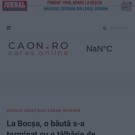
S
e
a
r
c
h
f
ŞTIRILE JUDEŢULUI CARAŞ-SEVERIN
o
La Bocșa, o băută s-a
r
terminat cu o tâlhărie de…