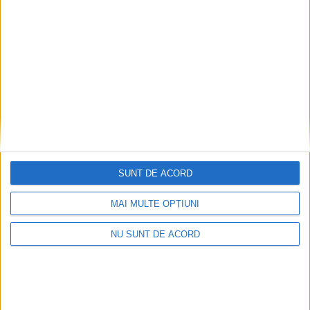
2026-08-07
SUNT DE ACORD
MAI MULTE OPȚIUNI
NU SUNT DE ACORD
Înainte au fost 44 și-acum au rămas… 50!
2026-08-07