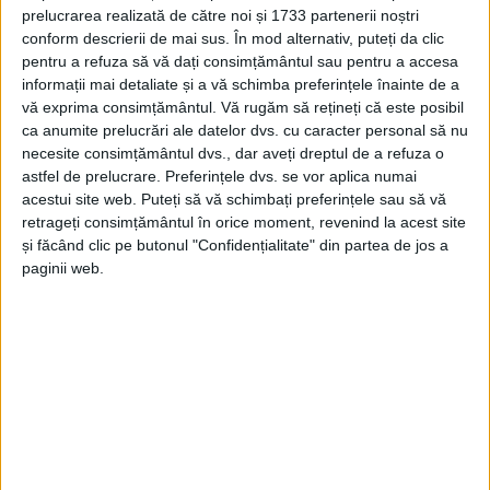
prelucrarea realizată de către noi și 1733 partenerii noștri
conform descrierii de mai sus. În mod alternativ, puteți da clic
pentru a refuza să vă dați consimțământul sau pentru a accesa
informații mai detaliate și a vă schimba preferințele înainte de a
vă exprima consimțământul.
Vă rugăm să rețineți că este posibil
ca anumite prelucrări ale datelor dvs. cu caracter personal să nu
necesite consimțământul dvs., dar aveți dreptul de a refuza o
astfel de prelucrare. Preferințele dvs. se vor aplica numai
acestui site web. Puteți să vă schimbați preferințele sau să vă
„Ieri, 15 iunie,
polițiști
de la
Poliția Orașului Bocșa
au
retrageți consimțământul în orice moment, revenind la acest site
reținut pentru 24 de ore, un bărbat de 32 de ani,
și făcând clic pe butonul "Confidențialitate" din partea de jos a
paginii web.
bănuit de săvârșirea infracțiunii de
tâlhărie
calificată.
Ieri, în jurul orei 14:30,
polițiștii
au fost sesizați de un
bărbat de 31 de ani, din oraș, că în noaptea de vineri
spre sâmbătă, după ce ar fi consumat
băuturi
alcoolice
în locuința sa, cu alți doi bărbați, unul dintre
aceștia l-ar fi agresat fizic și i-ar fi sustras suma de
500 de lei din
portofel.
Cel în cauză a fost identificat