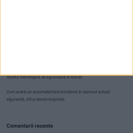
Articole recente
Ultimul bloc de locuințe sociale din Stavila, recepționat
ANUNŢ OPRIRE APĂ ÎN BOCȘA
Înainte au fost 44 și-acum au rămas… 50!
Seceta hidrologică se agravează în Banat
Cum arată un automobil bine întreținut în sezonul actual:
siguranță, stil și decizii inspirate
Comentarii recente