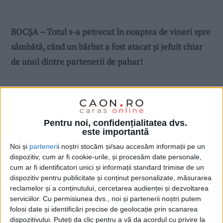
BOCȘA – Totul s-a petrecut în noaptea de vineri spre
sâmbătă, când un bărbat a fost atacat și jefuit chiar
de unul dintre partenerii de pahar!
Pentru noi, confidențialitatea dvs.
este importantă
Noi și
parteneri
i noștri stocăm și/sau accesăm informații pe un
dispozitiv, cum ar fi cookie-urile, și procesăm date personale,
cum ar fi identificatori unici și informații standard trimise de un
dispozitiv pentru publicitate și conținut personalizate, măsurarea
reclamelor și a conținutului, cercetarea audienței și dezvoltarea
serviciilor.
Cu permisiunea dvs., noi și partenerii noștri putem
folosi date și identificări precise de geolocație prin scanarea
dispozitivului. Puteți da clic pentru a vă da acordul cu privire la