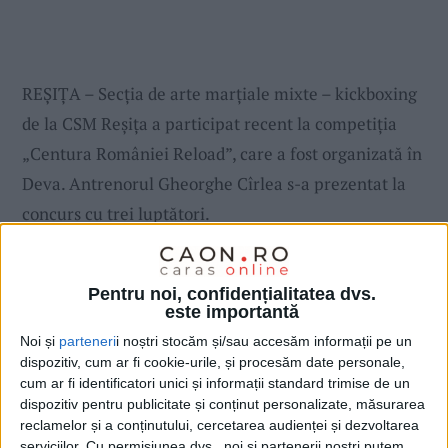
REȘIȚA – Secția de arte marțiale mixte – kickboxing
de la CSM Reșița a participat recent la competiția
„Centura României Reload”, care a fost organizată în
Deva. Antrenorul Gheorghe Cîrlea s-a prezentat la
concurs cu trei luptători.
Pentru noi, confidențialitatea dvs.
este importantă
Noi și
parteneri
i noștri stocăm și/sau accesăm informații pe un
dispozitiv, cum ar fi cookie-urile, și procesăm date personale,
cum ar fi identificatori unici și informații standard trimise de un
dispozitiv pentru publicitate și conținut personalizate, măsurarea
reclamelor și a conținutului, cercetarea audienței și dezvoltarea
serviciilor.
Cu permisiunea dvs., noi și partenerii noștri putem