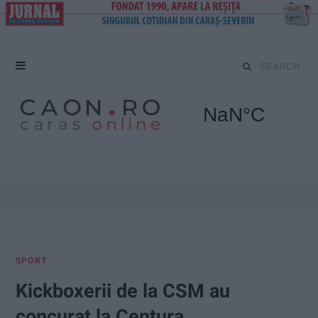
S
e
a
r
c
h
f
SPORT
o
Kickboxerii de la CSM au
r
concurat la Centura