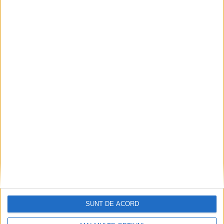
VIDEO! CSM Caransebeș, eliminare dramatică în
Cupa României
2026-08-06
SUNT DE ACORD