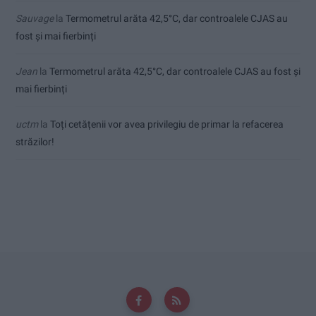
Sauvage
la
Termometrul arăta 42,5°C, dar controalele CJAS au
fost și mai fierbinți
Jean
la
Termometrul arăta 42,5°C, dar controalele CJAS au fost și
mai fierbinți
uctm
la
Toți cetățenii vor avea privilegiu de primar la refacerea
străzilor!