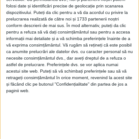
folosi date și identificări precise de geolocație prin scanarea
dispozitivului. Puteți da clic pentru a vă da acordul cu privire la
prelucrarea realizată de către noi și 1733 partenerii noștri
conform descrierii de mai sus. În mod alternativ, puteți da clic
pentru a refuza să vă dați consimțământul sau pentru a accesa
informații mai detaliate și a vă schimba preferințele înainte de a
vă exprima consimțământul.
Vă rugăm să rețineți că este posibil
ca anumite prelucrări ale datelor dvs. cu caracter personal să nu
necesite consimțământul dvs., dar aveți dreptul de a refuza o
astfel de prelucrare. Preferințele dvs. se vor aplica numai
acestui site web. Puteți să vă schimbați preferințele sau să vă
retrageți consimțământul în orice moment, revenind la acest site
și făcând clic pe butonul "Confidențialitate" din partea de jos a
„Sportivul Raul Chisăliță, în vârstă de 7 ani, a
paginii web.
concurat în piramida 7-8-9 ani, categoria 30 kg, el
având doar 24 kg. A reușit să ajungă în finală și a
pierdut în fața unui sportiv de la Uricani în vârstă de
9 ani și peste 30 kg. Atitudinea sportului nostru a fost
foarte bună, le doresc succes pe mai departe ambilor