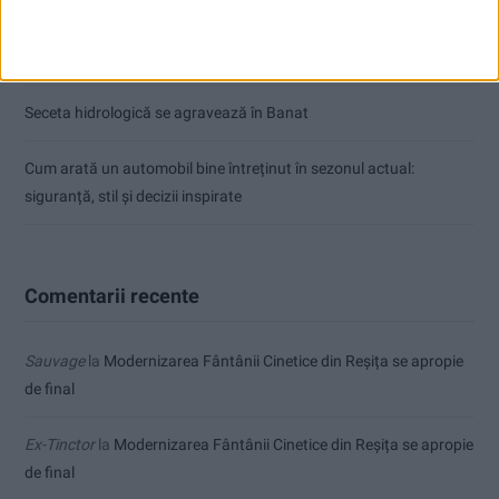
ANUNŢ OPRIRE APĂ ÎN BOCȘA
Înainte au fost 44 și-acum au rămas… 50!
Seceta hidrologică se agravează în Banat
Cum arată un automobil bine întreținut în sezonul actual:
siguranță, stil și decizii inspirate
Comentarii recente
Sauvage
la
Modernizarea Fântânii Cinetice din Reșița se apropie
de final
Ex-Tinctor
la
Modernizarea Fântânii Cinetice din Reșița se apropie
de final