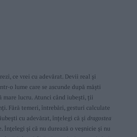
rezi, ce vrei cu adevărat. Devii real şi
al într-o lume care se ascunde după măşti
mare lucru. Atunci când iubeşti, ţii
mţi. Fără temeri, întrebări, gesturi calculate
iubeşti cu adevărat, înţelegi că şi
dragostea
e. Înţelegi şi că nu durează o veşnicie şi nu