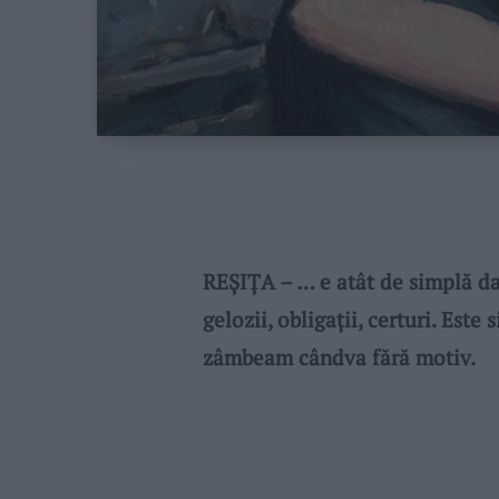
REȘIȚA – … e atât de simplă da
gelozii, obligații, certuri. Est
zâmbeam cândva fără motiv.