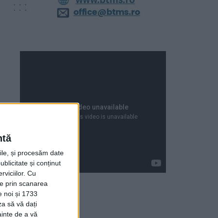
ntă
rile, și procesăm date
ublicitate și conținut
viciilor.
Cu
ție prin scanarea
e noi și 1733
za să vă dați
Articole recente
ainte de a vă