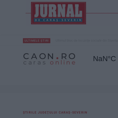
Ultimul bloc de locuințe sociale din Stavila
ULTIMELE ȘTIRI
ŞTIRILE JUDEŢULUI CARAŞ-SEVERIN