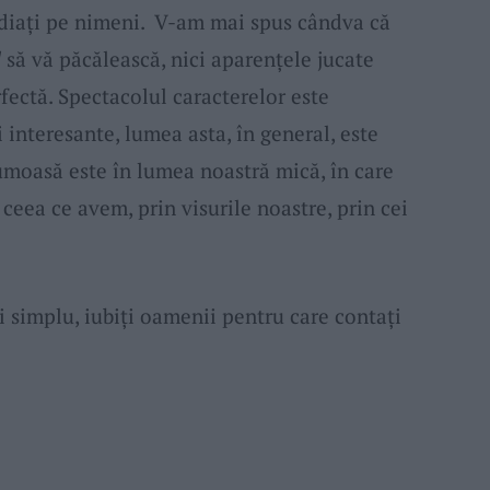
nvidiați pe nimeni. V-am mai spus cândva că
l
să vă păcălească, nici aparențele jucate
fectă. Spectacolul caracterelor este
i interesante, lumea asta, în general, este
umoasă este în lumea noastră mică, în care
ceea ce avem, prin visurile noastre, prin cei
și simplu, iubiți oamenii pentru care contați