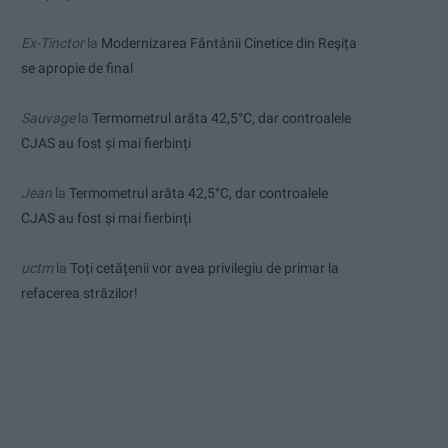
Ex-Tinctor
la
Modernizarea Fântânii Cinetice din Reșița
se apropie de final
Sauvage
la
Termometrul arăta 42,5°C, dar controalele
CJAS au fost și mai fierbinți
Jean
la
Termometrul arăta 42,5°C, dar controalele
CJAS au fost și mai fierbinți
uctm
la
Toți cetățenii vor avea privilegiu de primar la
refacerea străzilor!