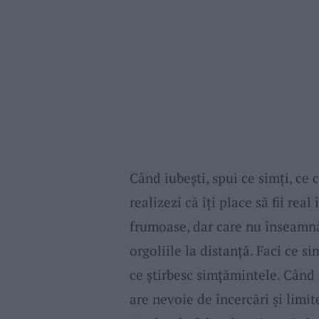
Când iubeşti, spui ce simţi, ce c
realizezi că îţi place să fii re
frumoase, dar care nu înseamnă 
orgoliile la distanţă. Faci ce si
ce ştirbesc simţămintele. Când 
are nevoie de încercări şi limit