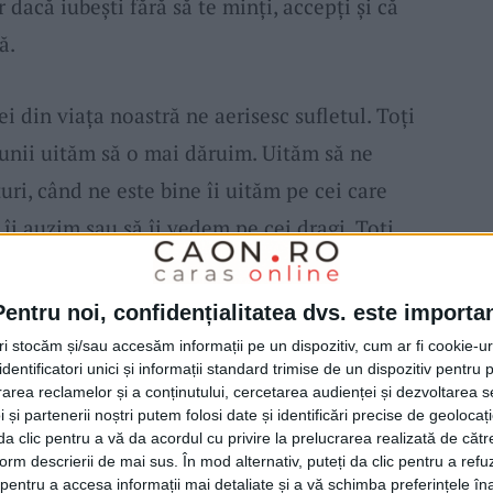
 dacă iubeşti fără să te minţi, accepţi şi că
ă.
 din viaţa noastră ne aerisesc sufletul. Toţi
unii uităm să o mai dăruim. Uităm să ne
uri, când ne este bine îi uităm pe cei care
 îi auzim sau să îi vedem pe cei dragi. Toţi
ă în toate formele ei, dar ne este necesară
şii care cer curaj, în clipele care cer
Pentru noi, confidențialitatea dvs. este importa
e certitudini.
tri stocăm și/sau accesăm informații pe un dispozitiv, cum ar fi cookie-u
dentificatori unici și informații standard trimise de un dispozitiv pentru p
rea reclamelor și a conținutului, cercetarea audienței și dezvoltarea ser
t oricând, ne amintim de
iubire,
vorbim
 și partenerii noștri putem folosi date și identificări precise de geoloca
i da clic pentru a vă da acordul cu privire la prelucrarea realizată de cătr
să fie mereu în jurul nostru, în noi, în
form descrierii de mai sus. În mod alternativ, puteți da clic pentru a refu
irea
e simplă. Uneori este
sărutul
furat,
entru a accesa informații mai detaliate și a vă schimba preferințele în