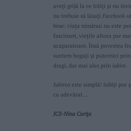
aveți grijă la ce trăiți și nu i
nu trebuie să lăsați
Facebook-u
bine: viața nimănui nu este per
fascinant, viețile altora par ma
acaparatoare. Însă povestea fr
suntem bogați și puternici prin 
dragi, dar mai ales prin
iubire.
Iubirea
este simplă! Iubiți pur 
cu adevărat…
JCS-Nina Curița