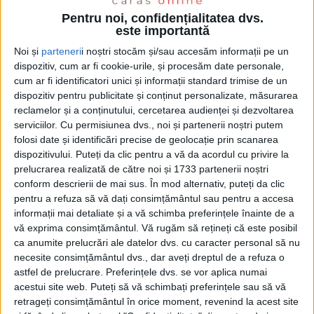
Pentru noi, confidențialitatea dvs.
este importantă
Noi și
parteneri
i noștri stocăm și/sau accesăm informații pe un
dispozitiv, cum ar fi cookie-urile, și procesăm date personale,
cum ar fi identificatori unici și informații standard trimise de un
dispozitiv pentru publicitate și conținut personalizate, măsurarea
reclamelor și a conținutului, cercetarea audienței și dezvoltarea
serviciilor.
Cu permisiunea dvs., noi și partenerii noștri putem
folosi date și identificări precise de geolocație prin scanarea
dispozitivului. Puteți da clic pentru a vă da acordul cu privire la
prelucrarea realizată de către noi și 1733 partenerii noștri
conform descrierii de mai sus. În mod alternativ, puteți da clic
pentru a refuza să vă dați consimțământul sau pentru a accesa
informații mai detaliate și a vă schimba preferințele înainte de a
Este 14 februarie! Împrumutată sau nu, este o
zi a
vă exprima consimțământul.
Vă rugăm să rețineți că este posibil
iubirii
, un sentiment pe care îl simţim toţi, dar îl
ca anumite prelucrări ale datelor dvs. cu caracter personal să nu
necesite consimțământul dvs., dar aveți dreptul de a refuza o
ignorăm tot mai mult, dovadă că ne trebuie o zi
astfel de prelucrare. Preferințele dvs. se vor aplica numai
anume să ne amintească să-l sărbătorim. Ni se pare
acestui site web. Puteți să vă schimbați preferințele sau să vă
retrageți consimțământul în orice moment, revenind la acest site
firesc să fim
iubiţi
şi obositor să
iubim;
este simplu să