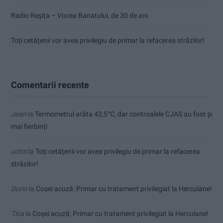
Radio Reșița – Vocea Banatului, de 30 de ani
Toți cetățenii vor avea privilegiu de primar la refacerea străzilor!
Comentarii recente
Jean
la
Termometrul arăta 42,5°C, dar controalele CJAS au fost și
mai fierbinți
uctm
la
Toți cetățenii vor avea privilegiu de primar la refacerea
străzilor!
Dorin
la
Coșei acuză: Primar cu tratament privilegiat la Herculane!
Tica
la
Coșei acuză: Primar cu tratament privilegiat la Herculane!