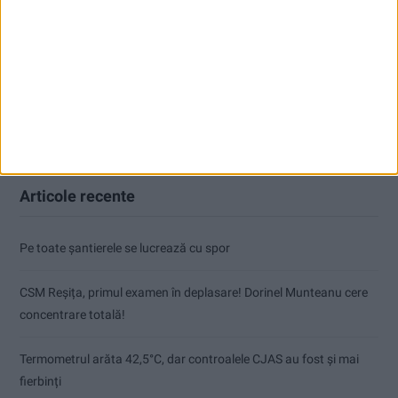
Articole recente
Pe toate șantierele se lucrează cu spor
CSM Reșița, primul examen în deplasare! Dorinel Munteanu cere
concentrare totală!
Termometrul arăta 42,5°C, dar controalele CJAS au fost și mai
fierbinți