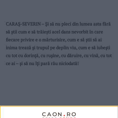
CARAȘ-SEVERIN – Și să nu pleci din lumea asta fără
să știi cum e să trăiești acel dans nevorbit în care
fiecare privire e o mărturisire, cum e să știi să ai
inima trează și trupul pe deplin viu, cum e să iubești
cu tot cu dorință, cu rușine, cu dăruire, cu vină, cu tot
ce ai – și să nu îți pară rău niciodată!