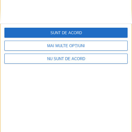
SUNT DE ACORD
MAI MULTE OPȚIUNI
Pe toate șantierele se lucrează cu spor
NU SUNT DE ACORD
2026-08-06