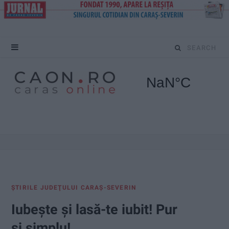
S
e
a
r
c
h
f
ŞTIRILE JUDEŢULUI CARAŞ-SEVERIN
o
Iubește și lasă-te iubit! Pur
r
și simplu!