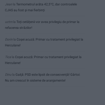
Jean
la
Termometrul arăta 42,5°C, dar controalele
CJAS au fost și mai fierbinți
uctm
la
Toți cetățenii vor avea privilegiu de primar la
refacerea străzilor!
Dorin
la
Coșei acuză: Primar cu tratament privilegiat la
Herculane!
Tica
la
Coșei acuză: Primar cu tratament privilegiat la
Herculane!
Dinu
la
Gaiţă: PSD este lipsit de consecvență! Gârtoi:
Nu am crescut în sisteme de aranjamente!