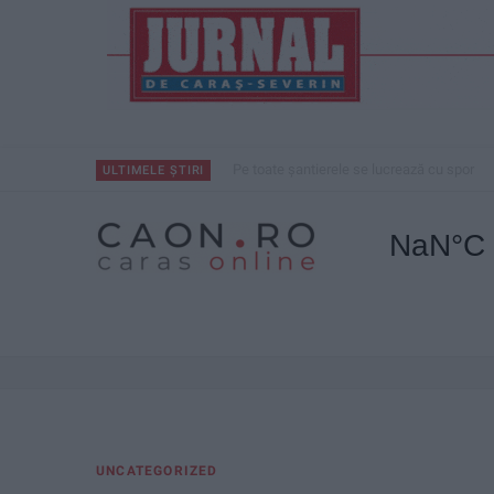
Pe toate șantierele se lucrează cu spor
ULTIMELE ȘTIRI
UNCATEGORIZED