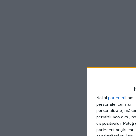
Noi și
parteneri
i noș
personale, cum ar fi i
personalizate, măsura
permisiunea dvs., noi
dispozitivului. Puteț
partenerii noștri con