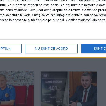
entru a accesa informații mai detaliate și a vă schimba preferințele în
ntul.
Vă rugăm să rețineți că este posibil ca anumite prelucrări ale date
te consimțământul dvs., dar aveți dreptul de a refuza o astfel de prelu
umai acestui site web. Puteți să vă schimbați preferințele sau să vă ret
nind la acest site și făcând clic pe butonul "Confidențialitate" din parte
0
OPȚIUNI
NU SUNT DE ACORD
SUNT 
e recomandate