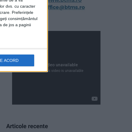
ainte de a vă
lor dvs. cu caracter
crare. Preferințele
rageți consimțământul
a de jos a paginii
DE ACORD
Articole recente