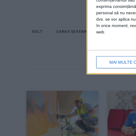
consimțământul sau p
exprima consimțămâ
personal să nu necesi
dvs. se vor aplica n
în orice moment, reve
web.
BOLT
CARAS SEVERIN
RESITA
MAI MULTE 
Articol