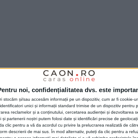
Pentru noi, confidențialitatea dvs. este importa
tri stocăm și/sau accesăm informații pe un dispozitiv, cum ar fi cookie-u
dentificatori unici și informații standard trimise de un dispozitiv pentru p
rea reclamelor și a conținutului, cercetarea audienței și dezvoltarea ser
 și partenerii noștri putem folosi date și identificări precise de geoloca
i da clic pentru a vă da acordul cu privire la prelucrarea realizată de cătr
form descrierii de mai sus. În mod alternativ, puteți da clic pentru a refu