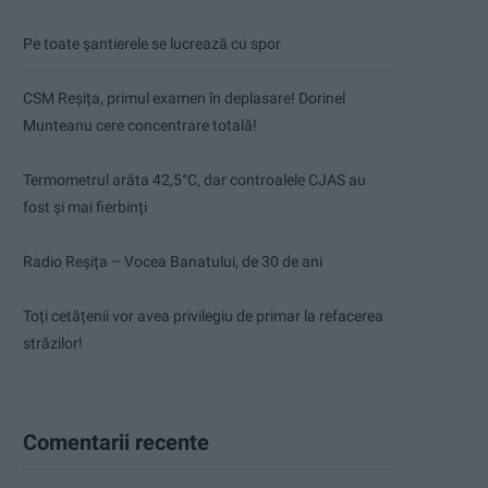
Pe toate șantierele se lucrează cu spor
CSM Reșița, primul examen în deplasare! Dorinel
Munteanu cere concentrare totală!
Termometrul arăta 42,5°C, dar controalele CJAS au
fost și mai fierbinți
Radio Reșița – Vocea Banatului, de 30 de ani
Toți cetățenii vor avea privilegiu de primar la refacerea
străzilor!
Comentarii recente