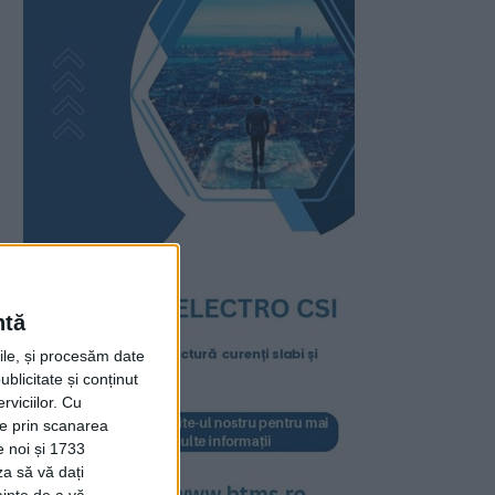
ntă
rile, și procesăm date
ublicitate și conținut
viciilor.
Cu
ție prin scanarea
e noi și 1733
za să vă dați