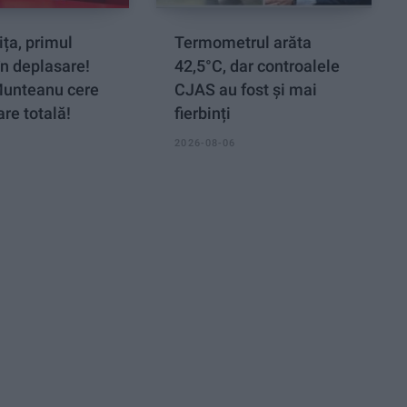
ța, primul
Termometrul arăta
n deplasare!
42,5°C, dar controalele
Munteanu cere
CJAS au fost și mai
re totală!
fierbinți
2026-08-06