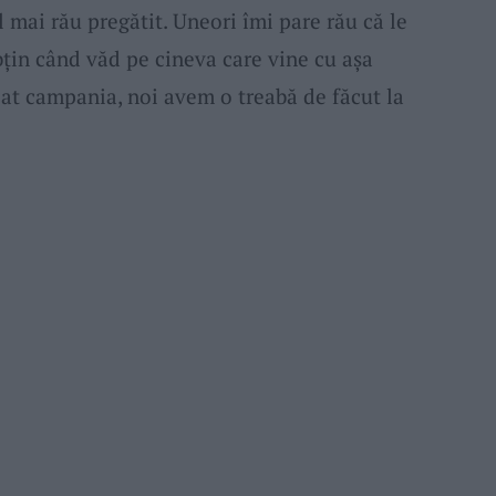
l mai rău pregătit. Uneori îmi pare rău că le
bțin când văd pe cineva care vine cu așa
iat campania, noi avem o treabă de făcut la