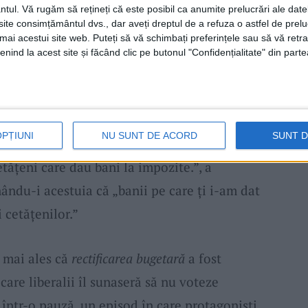
 liberal era un foarte convins pesedist:
ntul.
Vă rugăm să rețineți că este posibil ca anumite prelucrări ale date
te consimțământul dvs., dar aveți dreptul de a refuza o astfel de prelu
 80 de mii și lucrarea era 40 de mii? La
umai acestui site web. Puteți să vă schimbați preferințele sau să vă ret
ru o suferință din trecut, acum distorsionezi
nind la acest site și făcând clic pe butonul "Confidențialitate" din parte
tract de
pesedist
la vremea respectivă, cu
excavatorului niște șanțuri și ai luat 80 de
OPȚIUNI
NU SUNT DE ACORD
SUNT 
etățeni care dau bani la impozite.”, a
ndu-i acestuia că „banii pe care ți i-am dat
i cetățenilor.”
, mai ales că
rectificarea bugetară
a fost
care liberalii îl sunaseră să nu voteze
 într-o pauză, un episod în care protagoniști