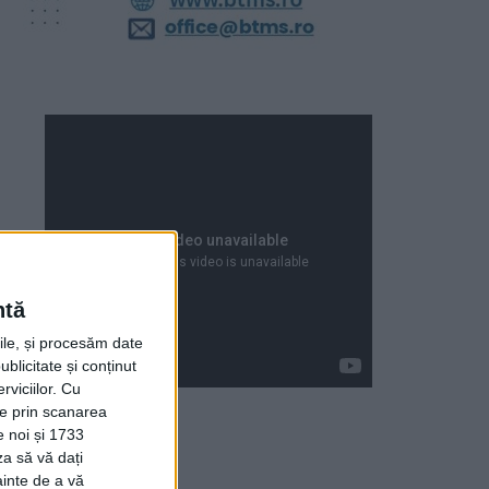
ntă
rile, și procesăm date
ublicitate și conținut
viciilor.
Cu
ție prin scanarea
e noi și 1733
za să vă dați
Articole recente
ainte de a vă