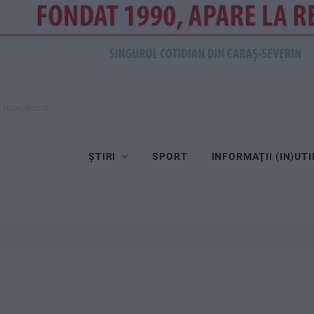
, recepționat
ȘTIRI
SPORT
INFORMAŢII (IN)UTI