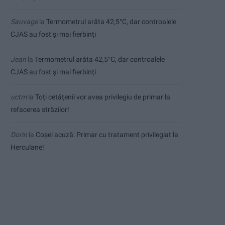
Sauvage
la
Termometrul arăta 42,5°C, dar controalele
CJAS au fost și mai fierbinți
Jean
la
Termometrul arăta 42,5°C, dar controalele
CJAS au fost și mai fierbinți
uctm
la
Toți cetățenii vor avea privilegiu de primar la
refacerea străzilor!
Dorin
la
Coșei acuză: Primar cu tratament privilegiat la
Herculane!