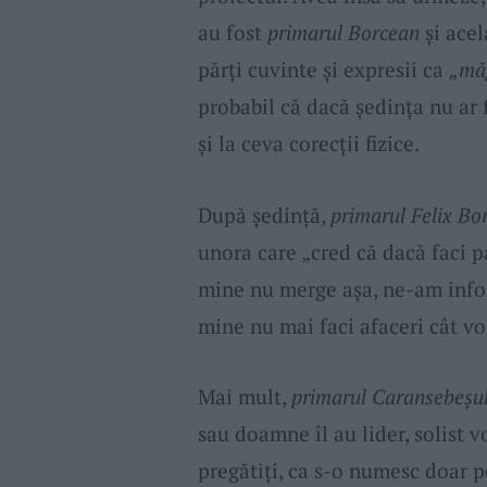
au fost
primarul Borcean
și acel
părți cuvinte și expresii ca
„măg
probabil că dacă ședința nu ar fi
și la ceva corecții fizice.
După ședință,
primarul Felix Bo
unora care „cred că dacă faci pa
mine nu merge așa, ne-am inform
mine nu mai faci afaceri cât vo
Mai mult,
primarul Caransebeșul
sau doamne îl au lider, solist v
pregătiți, ca s-o numesc doar