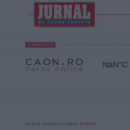
Ultimul bloc de locuințe sociale din Stavila
ULTIMELE ȘTIRI
ŞTIRILE JUDEŢULUI CARAŞ-SEVERIN