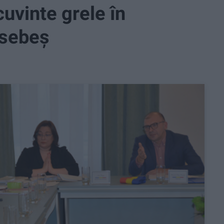
cuvinte grele în
nsebeș