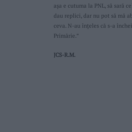
așa e cutuma la PNL, să sară ce
dau replici, dar nu pot să mă a
ceva. N-au înțeles că s-a înche
Primărie.”
JCS-R.M.