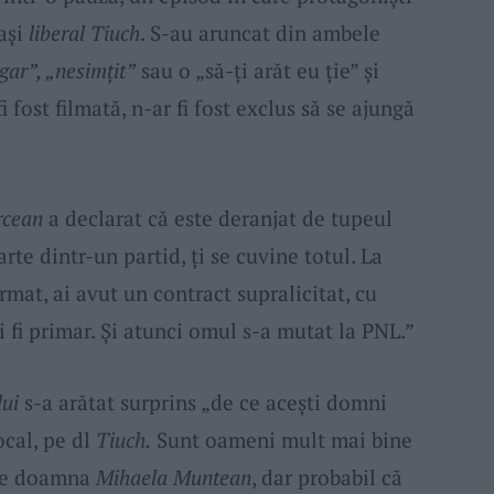
ași
liberal Tiuch
. S-au aruncat din ambele
ar”, „nesimțit”
sau o „să-ți arăt eu ție” și
 fost filmată, n-ar fi fost exclus să se ajungă
rcean
a declarat că este deranjat de tupeul
rte dintr-un partid, ți se cuvine totul. La
at, ai avut un contract supralicitat, cu
i fi primar. Și atunci omul s-a mutat la PNL.”
ui
s-a arătat surprins „de ce acești domni
ocal, pe dl
Tiuch.
Sunt oameni mult mai bine
 pe doamna
Mihaela Muntean
, dar probabil că