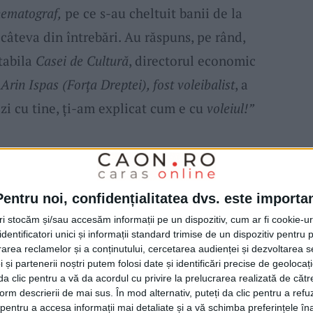
nematograf,
pe ce s-au cheltuit banii de la
t câteva din întrebări. Au răspuns, pe rând,
tabila
Casei de Cultură
, directorul economic
 Arin Ispas (Forța Dreptei), fost voleibalist
, a
zi cu tine, ți-am explicat cum e cu
voleiul!”
t, de asemenea, că
„cinematograful,
dle
Pentru noi, confidențialitatea dvs. este importa
ă pentru că sunt trei salariați plătiți prin
tri stocăm și/sau accesăm informații pe un dispozitiv, cum ar fi cookie-u
eți să-l închidem?”, replică liberală fiind că
dentificatori unici și informații standard trimise de un dispozitiv pentru p
rea reclamelor și a conținutului, cercetarea audienței și dezvoltarea ser
 și partenerii noștri putem folosi date și identificări precise de geoloca
i da clic pentru a vă da acordul cu privire la prelucrarea realizată de cătr
pe
Felix Borcean
să-i reamintească acestuia o
form descrierii de mai sus. În mod alternativ, puteți da clic pentru a refu
entru a accesa informații mai detaliate și a vă schimba preferințele în