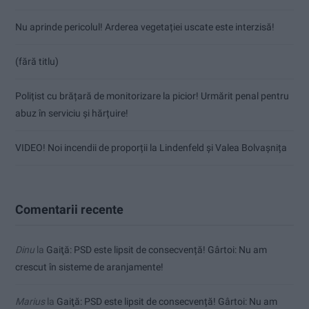
Nu aprinde pericolul! Arderea vegetației uscate este interzisă!
(fără titlu)
Polițist cu brățară de monitorizare la picior! Urmărit penal pentru
abuz în serviciu și hărțuire!
VIDEO! Noi incendii de proporții la Lindenfeld și Valea Bolvașnița
Comentarii recente
Dinu
la
Gaiţă: PSD este lipsit de consecvență! Gârtoi: Nu am
crescut în sisteme de aranjamente!
Marius
la
Gaiţă: PSD este lipsit de consecvență! Gârtoi: Nu am