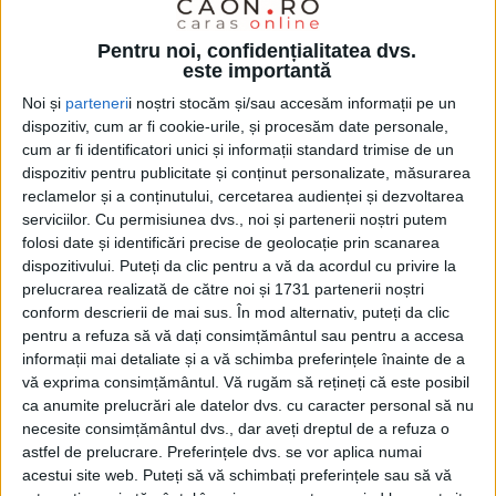
Pentru noi, confidențialitatea dvs.
este importantă
Noi și
parteneri
i noștri stocăm și/sau accesăm informații pe un
dispozitiv, cum ar fi cookie-urile, și procesăm date personale,
cum ar fi identificatori unici și informații standard trimise de un
dispozitiv pentru publicitate și conținut personalizate, măsurarea
reclamelor și a conținutului, cercetarea audienței și dezvoltarea
serviciilor.
Cu permisiunea dvs., noi și partenerii noștri putem
folosi date și identificări precise de geolocație prin scanarea
dispozitivului. Puteți da clic pentru a vă da acordul cu privire la
prelucrarea realizată de către noi și 1731 partenerii noștri
conform descrierii de mai sus. În mod alternativ, puteți da clic
pentru a refuza să vă dați consimțământul sau pentru a accesa
informații mai detaliate și a vă schimba preferințele înainte de a
Piesa „
În vise
”, a treia a
Nataliei Chisăliță
, va fi
vă exprima consimțământul.
Vă rugăm să rețineți că este posibil
lansată pe 9 august, de ziua tinerei soliste și va fi
ca anumite prelucrări ale datelor dvs. cu caracter personal să nu
necesite consimțământul dvs., dar aveți dreptul de a refuza o
însoțită de un videoclip de animație realizat de către
astfel de prelucrare. Preferințele dvs. se vor aplica numai
Jianina Alondra
, videoclip care transpune în realitate
acestui site web. Puteți să vă schimbați preferințele sau să vă