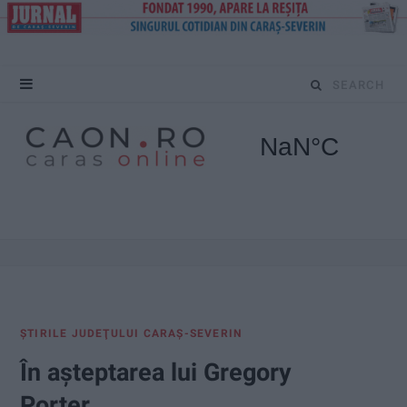
S
e
a
r
c
h
f
ŞTIRILE JUDEŢULUI CARAŞ-SEVERIN
o
În așteptarea lui Gregory
r
Porter