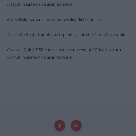
crescut în sisteme de aranjamente!
Raz
la
Relansarea siderurgiei în Valea Bistrei, în lucru
Tica
la
Restricții: Codul roșu topește și asfaltul Caraș-Severinului!
Cocos
la
Gaiţă: PSD este lipsit de consecvență! Gârtoi: Nu am
crescut în sisteme de aranjamente!