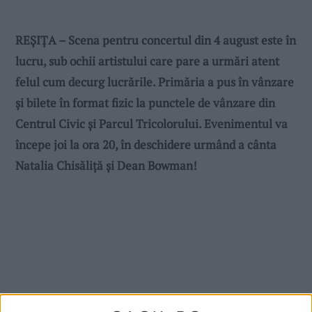
REȘIȚA – Scena pentru concertul din 4 august este în
lucru, sub ochii artistului care pare a urmări atent
felul cum decurg lucrările. Primăria a pus în vânzare
și bilete în format fizic la punctele de vânzare din
Centrul Civic și Parcul Tricolorului. Evenimentul va
începe joi la ora 20, în deschidere urmând a cânta
Natalia Chisăliță și Dean Bowman!