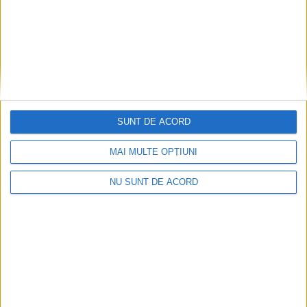
Articole recomandate
SUNT DE ACORD
MAI MULTE OPȚIUNI
NU SUNT DE ACORD
Coșei acuză: Primar cu tratament privilegiat la
Herculane!
2026-08-05