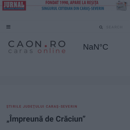
S
e
a
r
c
h
f
ŞTIRILE JUDEŢULUI CARAŞ-SEVERIN
o
„Împreună de Crăciun”
r