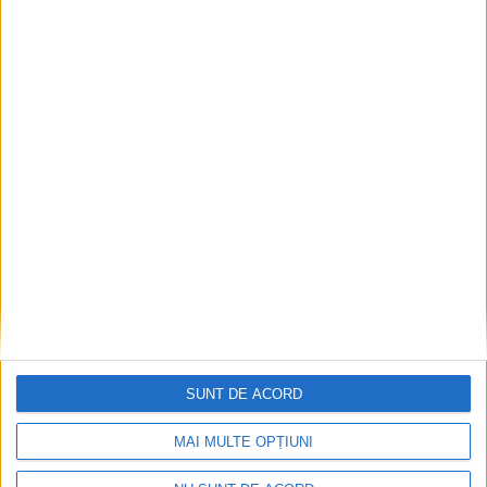
ANUNŢ OPRIRE APĂ ÎN BOCȘA
2026-08-07
SUNT DE ACORD
MAI MULTE OPȚIUNI