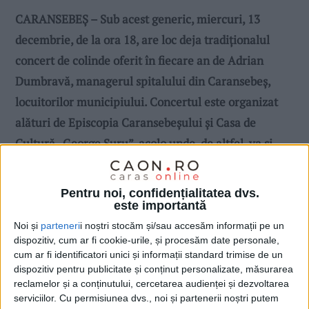
CARANSEBEȘ – Sub acest generic, miercuri, 13
decembrie, de la ora 18, are loc deja tradiționalul
concert de colinde oferit în fiecare an de Adrian
Dumbravă, managerul spitalului din Caransebeș,
locuitorilor municipiului. Concertul este organizat
alături de Episcopia Caransebeșului și Casa de
Cultură „George Suru”, acolo unde, de altfel, va și
avea loc evenimentul!
Pentru noi, confidențialitatea dvs.
este importantă
Noi și
parteneri
i noștri stocăm și/sau accesăm informații pe un
dispozitiv, cum ar fi cookie-urile, și procesăm date personale,
cum ar fi identificatori unici și informații standard trimise de un
dispozitiv pentru publicitate și conținut personalizate, măsurarea
reclamelor și a conținutului, cercetarea audienței și dezvoltarea
serviciilor.
Cu permisiunea dvs., noi și partenerii noștri putem