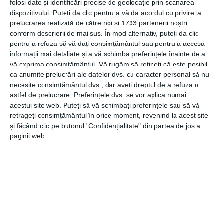
folosi date și identificări precise de geolocație prin scanarea
dispozitivului. Puteți da clic pentru a vă da acordul cu privire la
prelucrarea realizată de către noi și 1733 partenerii noștri
conform descrierii de mai sus. În mod alternativ, puteți da clic
pentru a refuza să vă dați consimțământul sau pentru a accesa
informații mai detaliate și a vă schimba preferințele înainte de a
vă exprima consimțământul.
Vă rugăm să rețineți că este posibil
ca anumite prelucrări ale datelor dvs. cu caracter personal să nu
necesite consimțământul dvs., dar aveți dreptul de a refuza o
astfel de prelucrare. Preferințele dvs. se vor aplica numai
acestui site web. Puteți să vă schimbați preferințele sau să vă
retrageți consimțământul în orice moment, revenind la acest site
și făcând clic pe butonul "Confidențialitate" din partea de jos a
paginii web.
E încă un gest de suflet, în pragul Sărbătorilor de
Iarnă, al lui
Adrian Dumbravă
, care spune că va
continua acțiunile caritabile. „Un concert e o acțiune
publică, dar, probabil, nu e nici jumătate din ce eu fac