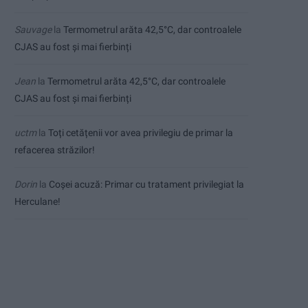
Sauvage
la
Termometrul arăta 42,5°C, dar controalele
CJAS au fost și mai fierbinți
Jean
la
Termometrul arăta 42,5°C, dar controalele
CJAS au fost și mai fierbinți
uctm
la
Toți cetățenii vor avea privilegiu de primar la
refacerea străzilor!
Dorin
la
Coșei acuză: Primar cu tratament privilegiat la
Herculane!