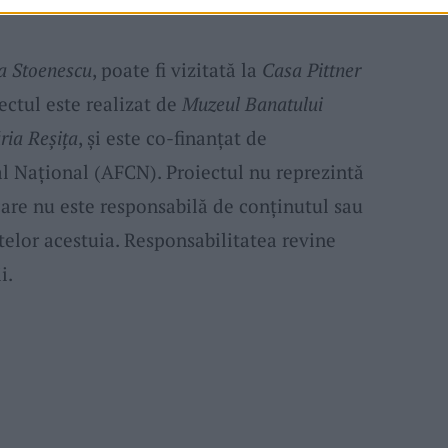
osif Király
.
na Stoenescu
, poate fi vizitată la
Casa Pittner
ectul este realizat de
Muzeul Banatului
ria Reșița
, și este co-finanțat de
l Național (AFCN). Proiectul nu reprezintă
are nu este responsabilă de conținutul sau
telor acestuia. Responsabilitatea revine
i.