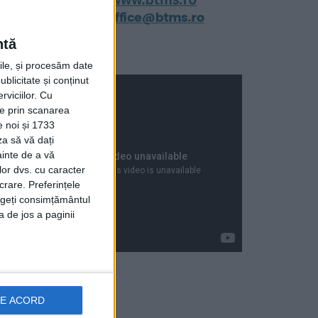
ntă
rile, și procesăm date
ublicitate și conținut
viciilor.
Cu
ție prin scanarea
e noi și 1733
za să vă dați
ainte de a vă
lor dvs. cu caracter
crare. Preferințele
rageți consimțământul
a de jos a paginii
DE ACORD
Articole recente