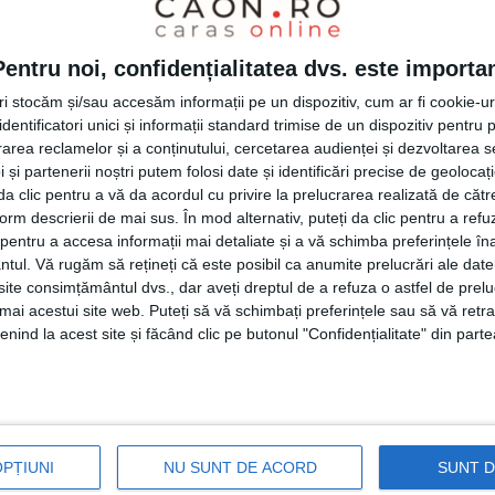
 memoriei industriale și sociale a orașului.
trucții – Burning with Desire“
, care
Pentru noi, confidențialitatea dvs. este importa
iderurgic și uzinele din Reșița
, prin
colaje
tri stocăm și/sau accesăm informații pe un dispozitiv, cum ar fi cookie-u
rivire transversală asupra peisajului
dentificatori unici și informații standard trimise de un dispozitiv pentru p
rea reclamelor și a conținutului, cercetarea audienței și dezvoltarea ser
ály
aduce în atenție seriile „
Women at Work
“
 și partenerii noștri putem folosi date și identificări precise de geoloca
i da clic pentru a vă da acordul cu privire la prelucrarea realizată de cătr
, lucrări
fotografice
și
textile
cu intervenții de
form descrierii de mai sus. În mod alternativ, puteți da clic pentru a refu
ustria de confecții și, mai ales, munca
entru a accesa informații mai detaliate și a vă schimba preferințele în
ntul.
Vă rugăm să rețineți că este posibil ca anumite prelucrări ale date
te consimțământul dvs., dar aveți dreptul de a refuza o astfel de prelu
umai acestui site web. Puteți să vă schimbați preferințele sau să vă ret
nind la acest site și făcând clic pe butonul "Confidențialitate" din parte
mi-am dorit să fotografiez în diferite centre
d inexplicabil, nu am reușit. Știam de
încă din familie; eu m-am născut la
Reșița
și
unoștințe care, direct sau indirect, aveau
OPȚIUNI
NU SUNT DE ACORD
SUNT 