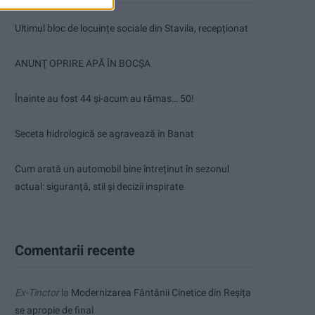
Ultimul bloc de locuințe sociale din Stavila, recepționat
ANUNŢ OPRIRE APĂ ÎN BOCȘA
Înainte au fost 44 și-acum au rămas… 50!
Seceta hidrologică se agravează în Banat
Cum arată un automobil bine întreținut în sezonul
actual: siguranță, stil și decizii inspirate
Comentarii recente
Ex-Tinctor
la
Modernizarea Fântânii Cinetice din Reșița
se apropie de final