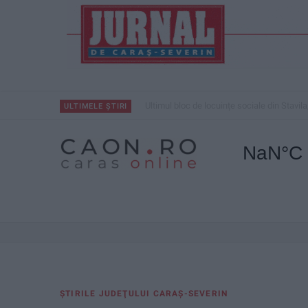
Ultimul bloc de locuințe sociale din Stavila
ULTIMELE ȘTIRI
ŞTIRILE JUDEŢULUI CARAŞ-SEVERIN