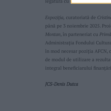
legătură cu
uzina.“,
a declarat
I
Expoziția,
curatoriată de
Cristi
până pe 3 noiembrie 2025. Proi
Montan
, în parteneriat cu
Primă
Administrația Fondului Cultura
în mod necesar poziţia AFCN, c
de modul de utilizare a rezulta
integral beneficiarului finanțări
JCS-Denis Dutca