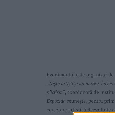
Evenimentul este organizat de
„Niște artiști și un muzeu ‘închis
plictisit.“
, coordonată de instit
Expoziția
reunește, pentru prim
cercetare artistică dezvoltate a