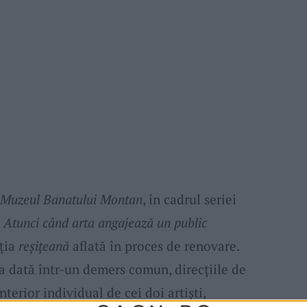
Muzeul Banatului Montan
, în cadrul seriei
’. Atunci când arta angajează un public
uția
reșițeană
aflată în proces de renovare.
a dată într-un demers comun, direcțiile de
nterior individual de cei doi artiști,