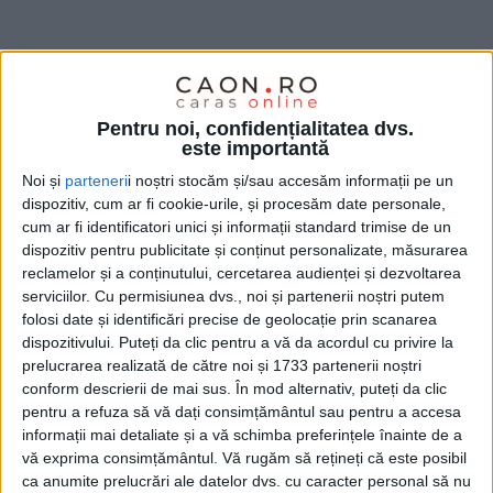
Patru „amicale“
Pentru noi, confidențialitatea dvs.
este importantă
Cu antrenamente de forţă, dar mai cu
Noi și
parteneri
i noștri stocăm și/sau accesăm informații pe un
seamă cu şedinţe în sală,
dispozitiv, cum ar fi cookie-urile, și procesăm date personale,
cum ar fi identificatori unici și informații standard trimise de un
pentru perfecţionarea relaţiilor de joc
dispozitiv pentru publicitate și conținut personalizate, măsurarea
şi de omogenizare a lotului, a şaptelui de
reclamelor și a conținutului, cercetarea audienței și dezvoltarea
serviciilor.
Cu permisiunea dvs., noi și partenerii noștri putem
bază.
folosi date și identificări precise de geolocație prin scanarea
dispozitivului. Puteți da clic pentru a vă da acordul cu privire la
prelucrarea realizată de către noi și 1733 partenerii noștri
conform descrierii de mai sus. În mod alternativ, puteți da clic
pentru a refuza să vă dați consimțământul sau pentru a accesa
informații mai detaliate și a vă schimba preferințele înainte de a
vă exprima consimțământul.
Vă rugăm să rețineți că este posibil
ca anumite prelucrări ale datelor dvs. cu caracter personal să nu