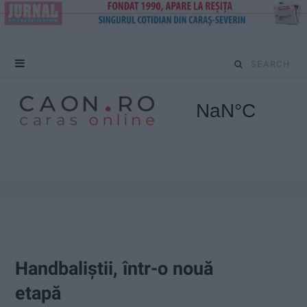
S
e
a
r
c
h
f
o
Handbaliştii, într-o nouă
r
etapă