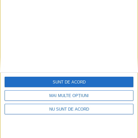
Arhive
A
r
h
i
v
SUNT DE ACORD
e
MAI MULTE OPȚIUNI
NU SUNT DE ACORD