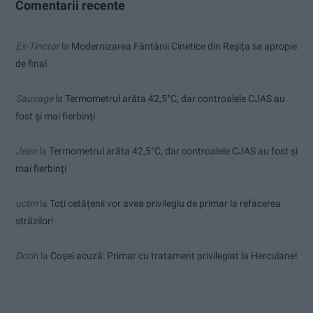
Comentarii recente
Ex-Tinctor
la
Modernizarea Fântânii Cinetice din Reșița se apropie
de final
Sauvage
la
Termometrul arăta 42,5°C, dar controalele CJAS au
fost și mai fierbinți
Jean
la
Termometrul arăta 42,5°C, dar controalele CJAS au fost și
mai fierbinți
uctm
la
Toți cetățenii vor avea privilegiu de primar la refacerea
străzilor!
Dorin
la
Coșei acuză: Primar cu tratament privilegiat la Herculane!