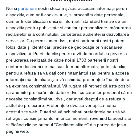
Noi și
parteneri
i noștri stocăm și/sau accesăm informații pe un
dispozitiv, cum ar fi cookie-urile, și procesăm date personale,
cum ar fi identificatori unici și informații standard trimise de un
dispozitiv pentru publicitate și conținut personalizate, măsurarea
reclamelor și a conținutului, cercetarea audienței și dezvoltarea
serviciilor.
Cu permisiunea dvs., noi și partenerii noștri putem
folosi date și identificări precise de geolocație prin scanarea
dispozitivului. Puteți da clic pentru a vă da acordul cu privire la
prelucrarea realizată de către noi și 1733 partenerii noștri
conform descrierii de mai sus. În mod alternativ, puteți da clic
pentru a refuza să vă dați consimțământul sau pentru a accesa
informații mai detaliate și a vă schimba preferințele înainte de a
vă exprima consimțământul.
Vă rugăm să rețineți că este posibil
„Am început pregătirea de pe data de 4 ianuarie.
ca anumite prelucrări ale datelor dvs. cu caracter personal să nu
necesite consimțământul dvs., dar aveți dreptul de a refuza o
După cum bine se știe, avem în lot jucători tineri
astfel de prelucrare. Preferințele dvs. se vor aplica numai
care nu au voie să facă o pauză foarte lungă și de
acestui site web. Puteți să vă schimbați preferințele sau să vă
retrageți consimțământul în orice moment, revenind la acest site
aceea a trebuit să începem mai devreme. Pregătirea
și făcând clic pe butonul "Confidențialitate" din partea de jos a
se va face pe plan local, la sala de forță și în
Sala
paginii web.