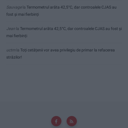
Sauvage
la
Termometrul arăta 42,5°C, dar controalele CJAS au
fost și mai fierbinți
Jean
la
Termometrul arăta 42,5°C, dar controalele CJAS au fost și
mai fierbinți
uctm
la
Toți cetățenii vor avea privilegiu de primar la refacerea
străzilor!