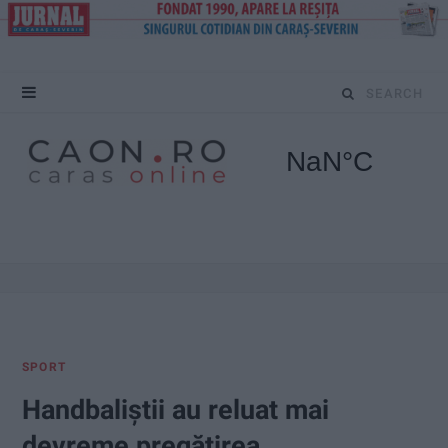
S
e
a
r
c
h
f
SPORT
o
Handbaliștii au reluat mai
r
devreme pregătirea