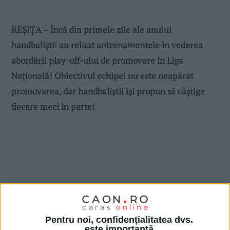
REȘIȚA – Încă din primele zile ale anului
handbaliștii au reluat antrenamentele în vederea
abordării play-off-ului de promovare în Liga
Națională! Obiectivul echipei nu este neapărat
promovarea, dar handbaliștii își propun să câștige
fiecare meci în parte!
Pentru noi, confidențialitatea dvs.
este importantă