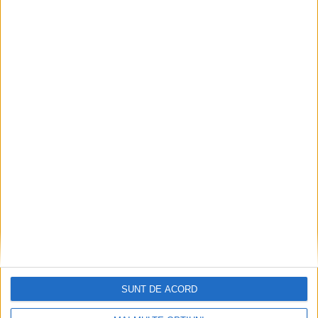
Articole recomandate
COMUNICAT DE PRESĂ ÎNCEPERE PROIECT
2026-08-10
SUNT DE ACORD