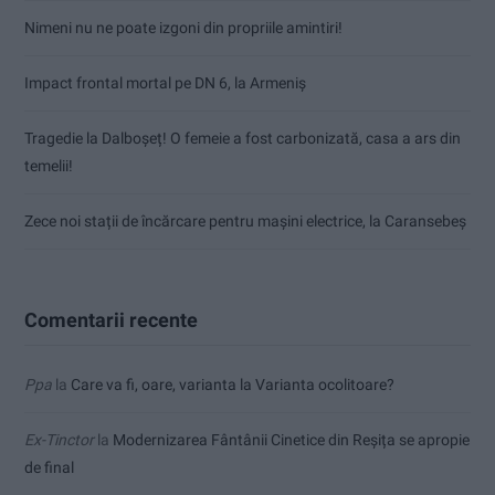
Nimeni nu ne poate izgoni din propriile amintiri!
Impact frontal mortal pe DN 6, la Armeniș
Tragedie la Dalboşeț! O femeie a fost carbonizată, casa a ars din
temelii!
Zece noi stații de încărcare pentru mașini electrice, la Caransebeș
Comentarii recente
Ppa
la
Care va fi, oare, varianta la Varianta ocolitoare?
Ex-Tinctor
la
Modernizarea Fântânii Cinetice din Reșița se apropie
de final