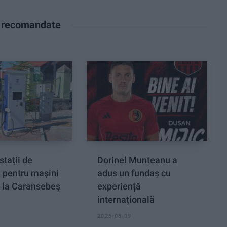
e recomandate
stații de
Dorinel Munteanu a
e pentru mașini
adus un fundaș cu
, la Caransebeș
experiență
internațională
2026-08-09