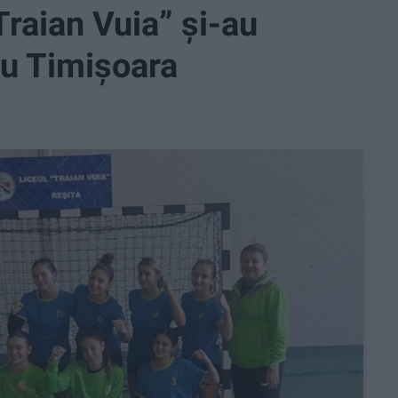
Traian Vuia” și-au
țu Timișoara