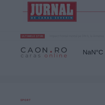
Impact frontal mortal pe DN 6, la Armeniș
ULTIMELE ȘTIRI
SPORT