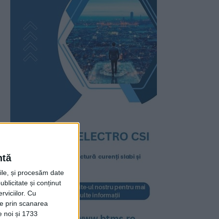
ntă
rile, și procesăm date
ublicitate și conținut
viciilor.
Cu
ție prin scanarea
e noi și 1733