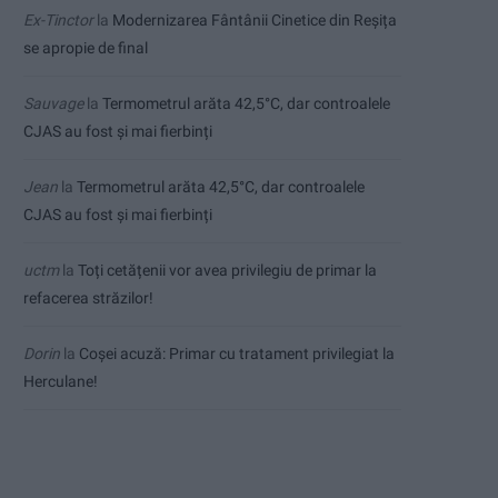
Ex-Tinctor
la
Modernizarea Fântânii Cinetice din Reșița
se apropie de final
Sauvage
la
Termometrul arăta 42,5°C, dar controalele
CJAS au fost și mai fierbinți
Jean
la
Termometrul arăta 42,5°C, dar controalele
CJAS au fost și mai fierbinți
uctm
la
Toți cetățenii vor avea privilegiu de primar la
refacerea străzilor!
Dorin
la
Coșei acuză: Primar cu tratament privilegiat la
Herculane!