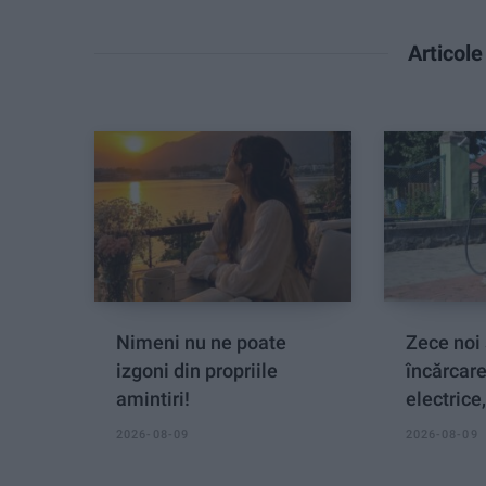
Articol
Nimeni nu ne poate
Zece noi 
izgoni din propriile
încărcar
amintiri!
electrice
2026-08-09
2026-08-09