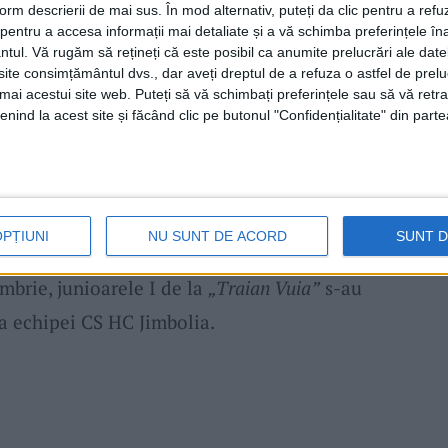
form descrierii de mai sus. În mod alternativ, puteți da clic pentru a refu
 bucuria este mai mare. Din păcate, am
entru a accesa informații mai detaliate și a vă schimba preferințele în
, care nu mai este în lot. Ioana era un pion
ntul.
Vă rugăm să rețineți că este posibil ca anumite prelucrări ale date
te consimțământul dvs., dar aveți dreptul de a refuza o astfel de prelu
greutățile pe care le-am avut într-un an și
umai acestui site web. Puteți să vă schimbați preferințele sau să vă ret
nind la acest site și făcând clic pe butonul "Confidențialitate" din parte
clasament și ne batem pentru locurile 1-2.
l de grele. Vom juca în deplasare la
cembrie vom juca acasă, cu ACS Leu
a Lucia Moruț
.
OPȚIUNI
NU SUNT DE ACORD
SUNT 
brie, junioarele I de la
„Traian Vuia”
s-au
ța echipei CS HC Jimbolia.