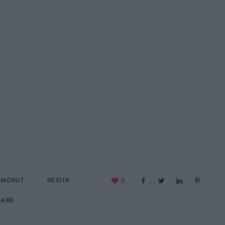
 MORUT
RESITA
0
OARE