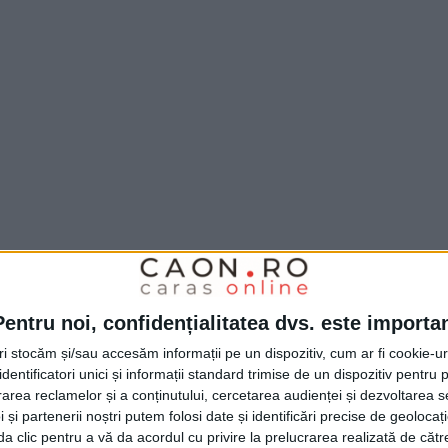
echipei din Timișoara. Mă așteptam la acest
 locul 2. Formația Cîțu Timișoara este una
Pentru noi, confidențialitatea dvs. este importa
t. Felicit ambele echipe. Fetele mele au
tri stocăm și/sau accesăm informații pe un dispozitiv, cum ar fi cookie-u
licit pentru cum au jucat în repriza a doua.
dentificatori unici și informații standard trimise de un dispozitiv pentru p
evoluat și pentru faptul că și-au revenit
rea reclamelor și a conținutului, cercetarea audienței și dezvoltarea ser
 și partenerii noștri putem folosi date și identificări precise de geoloca
 ținem cont că noi am stat un an și
i da clic pentru a vă da acordul cu privire la prelucrarea realizată de cătr