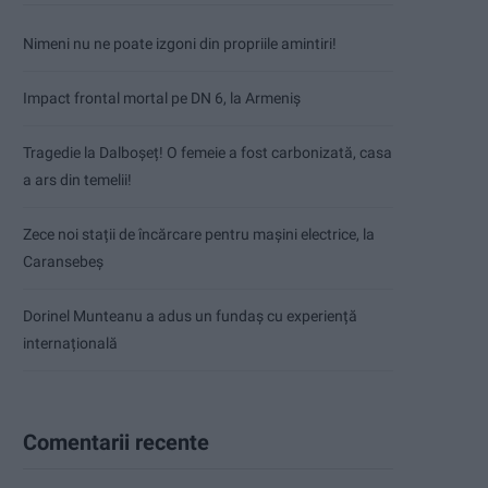
Nimeni nu ne poate izgoni din propriile amintiri!
Impact frontal mortal pe DN 6, la Armeniș
Tragedie la Dalboşeț! O femeie a fost carbonizată, casa
a ars din temelii!
Zece noi stații de încărcare pentru mașini electrice, la
Caransebeș
Dorinel Munteanu a adus un fundaș cu experiență
internațională
Comentarii recente