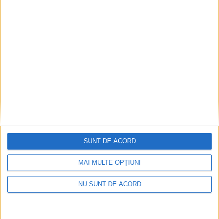
ANUNŢ OPRIRE APĂ ÎN BOCȘA
2026-08-07
SUNT DE ACORD
MAI MULTE OPȚIUNI
NU SUNT DE ACORD
Pe toate șantierele se lucrează cu spor