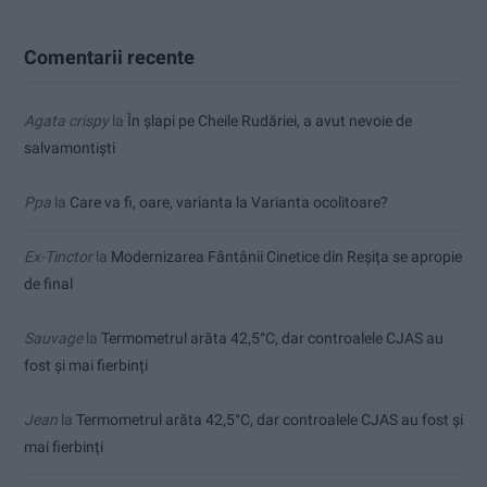
Comentarii recente
Agata crispy
la
În șlapi pe Cheile Rudăriei, a avut nevoie de
salvamontiști
Ppa
la
Care va fi, oare, varianta la Varianta ocolitoare?
Ex-Tinctor
la
Modernizarea Fântânii Cinetice din Reșița se apropie
de final
Sauvage
la
Termometrul arăta 42,5°C, dar controalele CJAS au
fost și mai fierbinți
Jean
la
Termometrul arăta 42,5°C, dar controalele CJAS au fost și
mai fierbinți