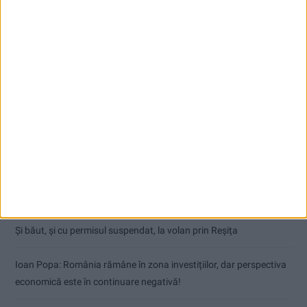
Articole recente
Procuror cărășean reținut după focuri de armă
Natural sau artificial, chiar nu stăm bine cu sporul
Silvia Mihalcea: Domnule Bolojan, România trebuie salvată, nu
Fritz!
Și băut, și cu permisul suspendat, la volan prin Reșița
Ioan Popa: România rămâne în zona investițiilor, dar perspectiva
economică este în continuare negativă!