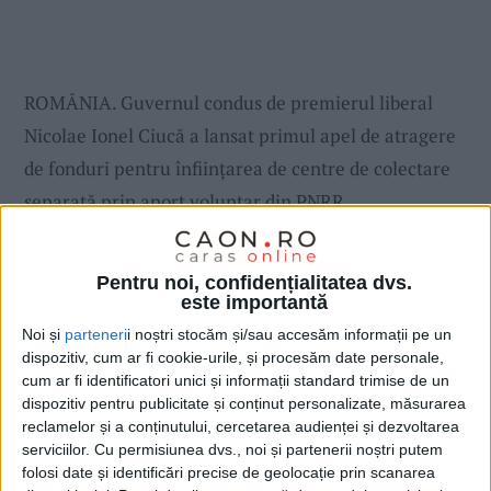
ROMÂNIA. Guvernul condus de premierul liberal
Nicolae Ionel Ciucă a lansat primul apel de atragere
de fonduri pentru înființarea de centre de colectare
separată prin aport voluntar din PNRR.
Pentru noi, confidențialitatea dvs.
este importantă
Noi și
parteneri
i noștri stocăm și/sau accesăm informații pe un
dispozitiv, cum ar fi cookie-urile, și procesăm date personale,
cum ar fi identificatori unici și informații standard trimise de un
dispozitiv pentru publicitate și conținut personalizate, măsurarea
reclamelor și a conținutului, cercetarea audienței și dezvoltarea
serviciilor.
Cu permisiunea dvs., noi și partenerii noștri putem
folosi date și identificări precise de geolocație prin scanarea