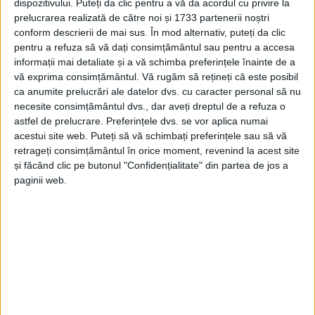
dispozitivului. Puteți da clic pentru a vă da acordul cu privire la
prelucrarea realizată de către noi și 1733 partenerii noștri
conform descrierii de mai sus. În mod alternativ, puteți da clic
pentru a refuza să vă dați consimțământul sau pentru a accesa
informații mai detaliate și a vă schimba preferințele înainte de a
vă exprima consimțământul.
Vă rugăm să rețineți că este posibil
ca anumite prelucrări ale datelor dvs. cu caracter personal să nu
necesite consimțământul dvs., dar aveți dreptul de a refuza o
astfel de prelucrare. Preferințele dvs. se vor aplica numai
acestui site web. Puteți să vă schimbați preferințele sau să vă
retrageți consimțământul în orice moment, revenind la acest site
și făcând clic pe butonul "Confidențialitate" din partea de jos a
paginii web.
Astfel, primăriile sunt ajutate să-și extindă
infrastructura de colectare separată și să-și
îmbunătățească ratele de reciclare. Cetățenii vor
putea preda în aceste centre deșeuri voluminoase,
inclusiv anvelope sau mobilier uzat, deșeuri de
echipamente electrice și electronice, baterii uzate,