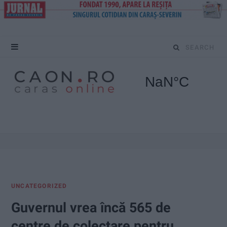
S
e
a
r
c
h
f
UNCATEGORIZED
o
Guvernul vrea încă 565 de
r
centre de colectare pentru