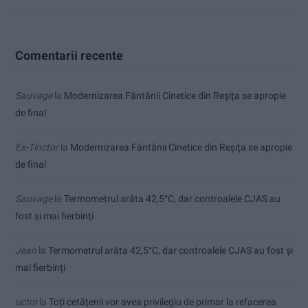
Comentarii recente
Sauvage
la
Modernizarea Fântânii Cinetice din Reșița se apropie
de final
Ex-Tinctor
la
Modernizarea Fântânii Cinetice din Reșița se apropie
de final
Sauvage
la
Termometrul arăta 42,5°C, dar controalele CJAS au
fost și mai fierbinți
Jean
la
Termometrul arăta 42,5°C, dar controalele CJAS au fost și
mai fierbinți
uctm
la
Toți cetățenii vor avea privilegiu de primar la refacerea