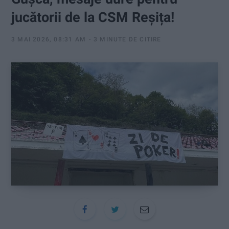
:
jucătorii de la CSM Reșița!
3 MAI 2026, 08:31 AM
3 MINUTE DE CITIRE