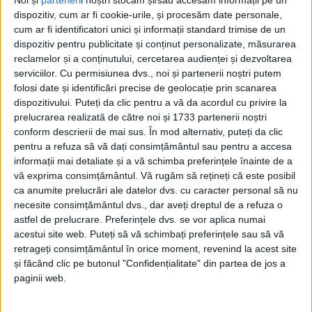
dispozitiv, cum ar fi cookie-urile, și procesăm date personale,
cum ar fi identificatori unici și informații standard trimise de un
dispozitiv pentru publicitate și conținut personalizate, măsurarea
reclamelor și a conținutului, cercetarea audienței și dezvoltarea
serviciilor.
Cu permisiunea dvs., noi și partenerii noștri putem
folosi date și identificări precise de geolocație prin scanarea
dispozitivului. Puteți da clic pentru a vă da acordul cu privire la
prelucrarea realizată de către noi și 1733 partenerii noștri
conform descrierii de mai sus. În mod alternativ, puteți da clic
pentru a refuza să vă dați consimțământul sau pentru a accesa
informații mai detaliate și a vă schimba preferințele înainte de a
vă exprima consimțământul.
Vă rugăm să rețineți că este posibil
ca anumite prelucrări ale datelor dvs. cu caracter personal să nu
necesite consimțământul dvs., dar aveți dreptul de a refuza o
astfel de prelucrare. Preferințele dvs. se vor aplica numai
acestui site web. Puteți să vă schimbați preferințele sau să vă
Tonul este critic și ironic, cu aluzii la lipsa de
retrageți consimțământul în orice moment, revenind la acest site
și făcând clic pe butonul "Confidențialitate" din partea de jos a
concentrare și la alegeri personale discutabile, dar și
paginii web.
cu o doză de sarcasm. În același timp, mesajul
reafirmă ferm valorile
galeriei:
respectul pentru