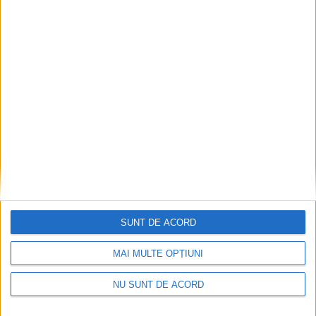
Ultimul bloc de locuințe sociale din Stavila,
recepționat
2026-08-07
SUNT DE ACORD
MAI MULTE OPȚIUNI
NU SUNT DE ACORD