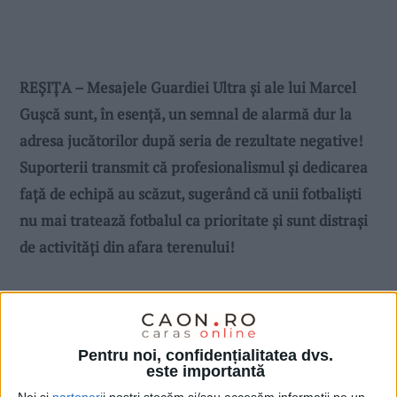
REȘIȚA – Mesajele Guardiei Ultra și ale lui Marcel
Gușcă sunt, în esență, un semnal de alarmă dur la
adresa jucătorilor după seria de rezultate negative!
Suporterii transmit că profesionalismul și dedicarea
față de echipă au scăzut, sugerând că unii fotbaliști
nu mai tratează fotbalul ca prioritate și sunt distrași
de activități din afara terenului!
Pentru noi, confidențialitatea dvs.
este importantă
Noi și
parteneri
i noștri stocăm și/sau accesăm informații pe un