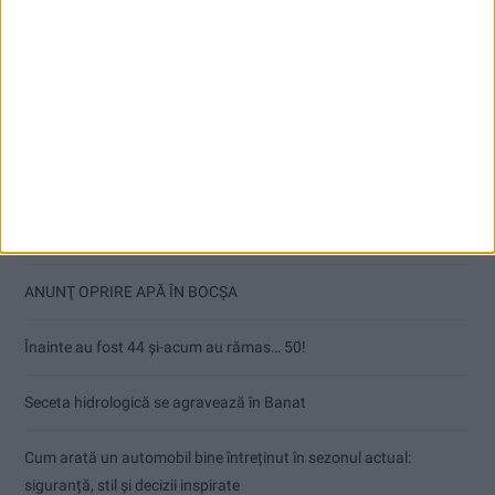
Articole recente
Ultimul bloc de locuințe sociale din Stavila, recepționat
ANUNŢ OPRIRE APĂ ÎN BOCȘA
Înainte au fost 44 și-acum au rămas… 50!
Seceta hidrologică se agravează în Banat
Cum arată un automobil bine întreținut în sezonul actual:
siguranță, stil și decizii inspirate