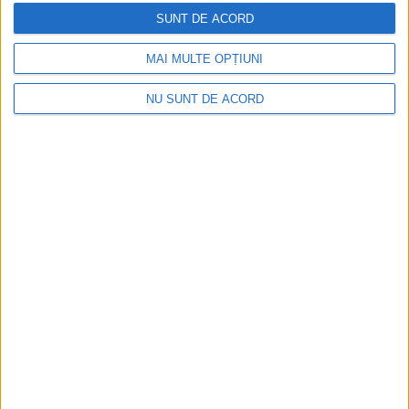
SUNT DE ACORD
2026-08-07
MAI MULTE OPȚIUNI
NU SUNT DE ACORD
Înainte au fost 44 și-acum au rămas… 50!
2026-08-07