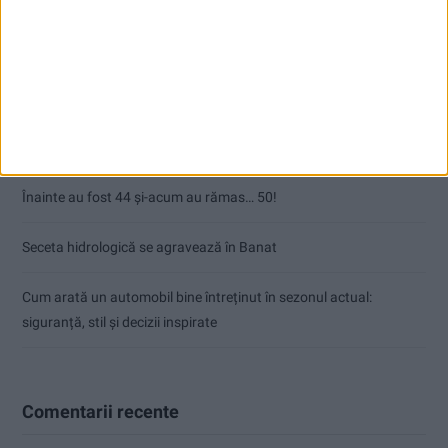
Articole recente
Ultimul bloc de locuințe sociale din Stavila, recepționat
ANUNŢ OPRIRE APĂ ÎN BOCȘA
Înainte au fost 44 și-acum au rămas… 50!
Seceta hidrologică se agravează în Banat
Cum arată un automobil bine întreținut în sezonul actual:
siguranță, stil și decizii inspirate
Comentarii recente