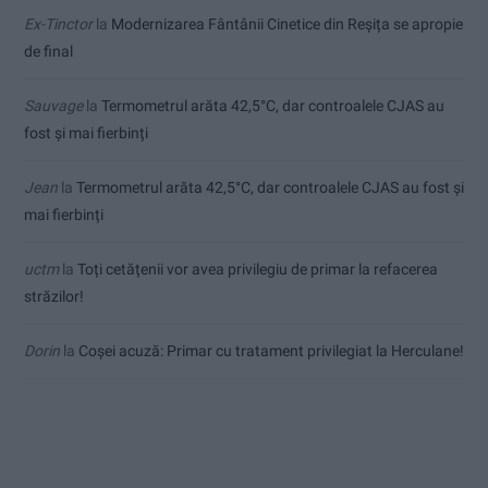
Ex-Tinctor
la
Modernizarea Fântânii Cinetice din Reșița se apropie
de final
Sauvage
la
Termometrul arăta 42,5°C, dar controalele CJAS au
fost și mai fierbinți
Jean
la
Termometrul arăta 42,5°C, dar controalele CJAS au fost și
mai fierbinți
uctm
la
Toți cetățenii vor avea privilegiu de primar la refacerea
străzilor!
Dorin
la
Coșei acuză: Primar cu tratament privilegiat la Herculane!