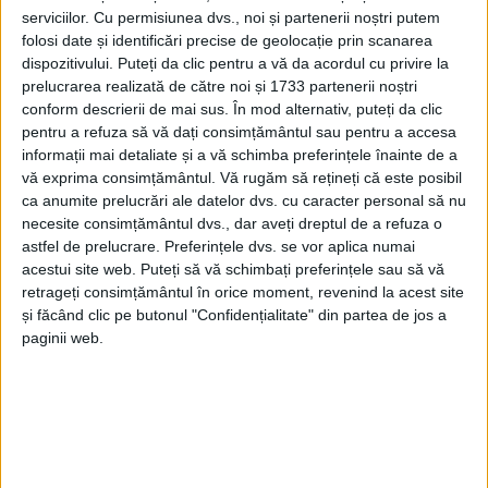
serviciilor.
Cu permisiunea dvs., noi și partenerii noștri putem
folosi date și identificări precise de geolocație prin scanarea
dispozitivului. Puteți da clic pentru a vă da acordul cu privire la
prelucrarea realizată de către noi și 1733 partenerii noștri
conform descrierii de mai sus. În mod alternativ, puteți da clic
pentru a refuza să vă dați consimțământul sau pentru a accesa
informații mai detaliate și a vă schimba preferințele înainte de a
vă exprima consimțământul.
Vă rugăm să rețineți că este posibil
ca anumite prelucrări ale datelor dvs. cu caracter personal să nu
necesite consimțământul dvs., dar aveți dreptul de a refuza o
astfel de prelucrare. Preferințele dvs. se vor aplica numai
acestui site web. Puteți să vă schimbați preferințele sau să vă
retrageți consimțământul în orice moment, revenind la acest site
și făcând clic pe butonul "Confidențialitate" din partea de jos a
Organizatorul acestui eveniment, consilierul local
paginii web.
Andra Pleșa, în parteneriat cu Teatrul DA Reșița, îi
așteaptă pe copiii din Caransebeș, dar și pe părinții și
bunicii lor, să le facă o primire de neuitat lui Moș
Crăciun și celor de la Gașca Zurli, cu multă căldură,