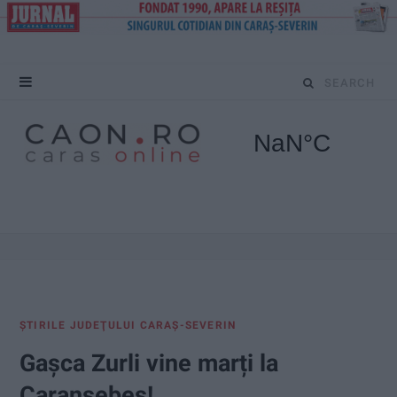
S
e
a
r
c
h
f
ŞTIRILE JUDEŢULUI CARAŞ-SEVERIN
o
Gașca Zurli vine marți la
r
Caransebeș!