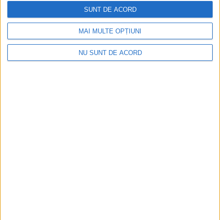
SUNT DE ACORD
Nimeni nu ne poate izgoni din propriile amintiri!
2026-08-09
MAI MULTE OPȚIUNI
NU SUNT DE ACORD
Impact frontal mortal pe DN 6, la Armeniș
2026-08-09