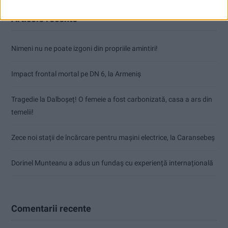
Articole recente
Nimeni nu ne poate izgoni din propriile amintiri!
Impact frontal mortal pe DN 6, la Armeniș
Tragedie la Dalboşeț! O femeie a fost carbonizată, casa a ars din
temelii!
Zece noi stații de încărcare pentru mașini electrice, la Caransebeș
Dorinel Munteanu a adus un fundaș cu experiență internațională
Comentarii recente