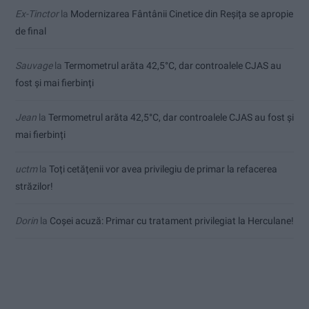
Ex-Tinctor
la
Modernizarea Fântânii Cinetice din Reșița se apropie
de final
Sauvage
la
Termometrul arăta 42,5°C, dar controalele CJAS au
fost și mai fierbinți
Jean
la
Termometrul arăta 42,5°C, dar controalele CJAS au fost și
mai fierbinți
uctm
la
Toți cetățenii vor avea privilegiu de primar la refacerea
străzilor!
Dorin
la
Coșei acuză: Primar cu tratament privilegiat la Herculane!