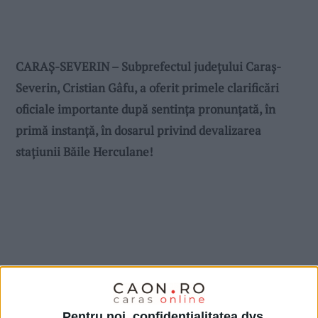
CARAȘ-SEVERIN – Subprefectul județului Caraș-
Severin, Cristian Gâfu, a oferit primele clarificări
oficiale importante după sentința pronunțată, în
primă instanță, în dosarul privind devalizarea
stațiunii Băile Herculane!
Pentru noi, confidențialitatea dvs.