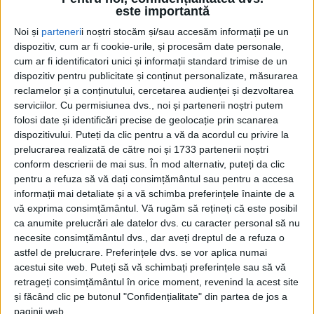
este importantă
Noi și
parteneri
i noștri stocăm și/sau accesăm informații pe un
dispozitiv, cum ar fi cookie-urile, și procesăm date personale,
cum ar fi identificatori unici și informații standard trimise de un
dispozitiv pentru publicitate și conținut personalizate, măsurarea
reclamelor și a conținutului, cercetarea audienței și dezvoltarea
serviciilor.
Cu permisiunea dvs., noi și partenerii noștri putem
folosi date și identificări precise de geolocație prin scanarea
dispozitivului. Puteți da clic pentru a vă da acordul cu privire la
prelucrarea realizată de către noi și 1733 partenerii noștri
conform descrierii de mai sus. În mod alternativ, puteți da clic
pentru a refuza să vă dați consimțământul sau pentru a accesa
informații mai detaliate și a vă schimba preferințele înainte de a
vă exprima consimțământul.
Vă rugăm să rețineți că este posibil
Acesta consideră hotărârea drept un moment
ca anumite prelucrări ale datelor dvs. cu caracter personal să nu
esențial, care poate marca începutul unui proces real
necesite consimțământul dvs., dar aveți dreptul de a refuza o
astfel de prelucrare. Preferințele dvs. se vor aplica numai
de reconstrucție administrativă și juridică pentru
acestui site web. Puteți să vă schimbați preferințele sau să vă
una dintre cele mai afectate
stațiuni
din România.
retrageți consimțământul în orice moment, revenind la acest site
și făcând clic pe butonul "Confidențialitate" din partea de jos a
„Este o sentință care s-a lăsat mult așteptată, spun
paginii web.