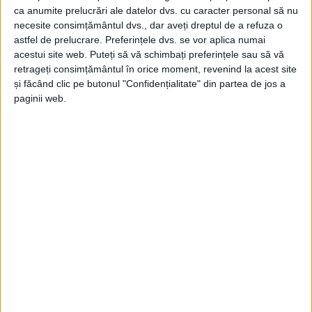
ca anumite prelucrări ale datelor dvs. cu caracter personal să nu
ansamblu, ci de capul guvernului, Ilie Bolojan. Prin
necesite consimțământul dvs., dar aveți dreptul de a refuza o
aceste măsuri, populațiile rurale și orașele mici sunt
astfel de prelucrare. Preferințele dvs. se vor aplica numai
acestui site web. Puteți să vă schimbați preferințele sau să vă
puse în imposibilitatea de a se dezvolta și riscă
retrageți consimțământul în orice moment, revenind la acest site
migrația spre centre urbane sau în străinătate.“
și făcând clic pe butonul "Confidențialitate" din partea de jos a
paginii web.
Primarul subliniază că migrația populației creează
riscuri reale privind terenurile: „Dacă oamenii
pleacă, cetățenii străini pot cumpăra terenuri în
România. Este un risc fantastic, similar cu ce s-a
întâmplat în Kosovo, unde terenurile au fost
cumpărate de alte grupuri și au dus la schimbări
demografice majore.“
Furdui
mai atrage atenția că efectele deciziilor
guvernamentale sunt vizibile în viața copiilor din