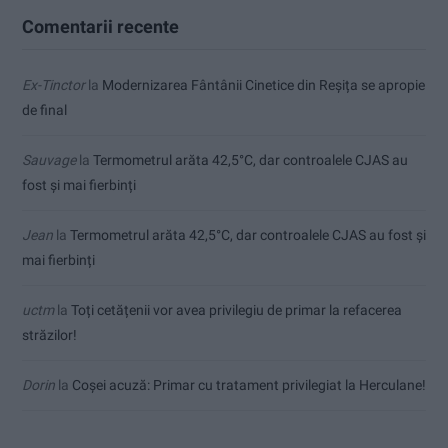
Comentarii recente
Ex-Tinctor
la
Modernizarea Fântânii Cinetice din Reșița se apropie
de final
Sauvage
la
Termometrul arăta 42,5°C, dar controalele CJAS au
fost și mai fierbinți
Jean
la
Termometrul arăta 42,5°C, dar controalele CJAS au fost și
mai fierbinți
uctm
la
Toți cetățenii vor avea privilegiu de primar la refacerea
străzilor!
Dorin
la
Coșei acuză: Primar cu tratament privilegiat la Herculane!