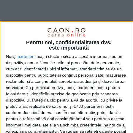
Pentru noi, confidențialitatea dvs.
este importantă
Noi și
parteneri
i noștri stocăm și/sau accesăm informații pe un
dispozitiv, cum ar fi cookie-urile, și procesăm date personale,
cum ar fi identificatori unici și informații standard trimise de un
dispozitiv pentru publicitate și conținut personalizate, măsurarea
reclamelor și a conținutului, cercetarea audienței și dezvoltarea
Potrivit acestuia, reducerea cheltuielilor de personal
serviciilor.
Cu permisiunea dvs., noi și partenerii noștri putem
folosi date și identificări precise de geolocație prin scanarea
și nealocarea fondurilor pentru infrastructură nu
dispozitivului. Puteți da clic pentru a vă da acordul cu privire la
reprezintă o reformă, ci „o condamnare a populației
prelucrarea realizată de către noi și 1733 partenerii noștri
conform descrierii de mai sus. În mod alternativ, puteți da clic
la sărăcie, migrație și pierderea resurselor
pentru a refuza să vă dați consimțământul sau pentru a accesa
teritoriale“.
Furdui
arată că „este o mare greșeală pe
informații mai detaliate și a vă schimba preferințele înainte de a
care o face Guvernul și nu vorbesc de Guvern în
vă exprima consimțământul.
Vă rugăm să rețineți că este posibil