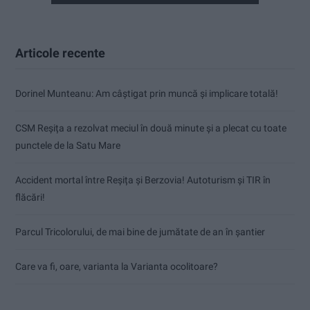
Articole recente
Dorinel Munteanu: Am câștigat prin muncă și implicare totală!
CSM Reșița a rezolvat meciul în două minute și a plecat cu toate
punctele de la Satu Mare
Accident mortal între Reșița și Berzovia! Autoturism și TIR în
flăcări!
Parcul Tricolorului, de mai bine de jumătate de an în șantier
Care va fi, oare, varianta la Varianta ocolitoare?