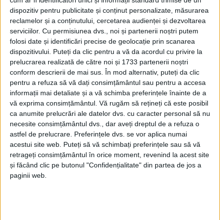
dispozitiv pentru publicitate și conținut personalizate, măsurarea
reclamelor și a conținutului, cercetarea audienței și dezvoltarea
serviciilor.
Cu permisiunea dvs., noi și partenerii noștri putem
folosi date și identificări precise de geolocație prin scanarea
dispozitivului. Puteți da clic pentru a vă da acordul cu privire la
prelucrarea realizată de către noi și 1733 partenerii noștri
conform descrierii de mai sus. În mod alternativ, puteți da clic
pentru a refuza să vă dați consimțământul sau pentru a accesa
informații mai detaliate și a vă schimba preferințele înainte de a
vă exprima consimțământul.
Vă rugăm să rețineți că este posibil
ca anumite prelucrări ale datelor dvs. cu caracter personal să nu
necesite consimțământul dvs., dar aveți dreptul de a refuza o
astfel de prelucrare. Preferințele dvs. se vor aplica numai
acestui site web. Puteți să vă schimbați preferințele sau să vă
Federația Română de Fotbal a anunțat componența
retrageți consimțământul în orice moment, revenind la acest site
celor zece serii din
Liga 3
, cu 100 de echipe de echipe
și făcând clic pe butonul "Confidențialitate" din partea de jos a
paginii web.
înscrise. Din păcate, lipsește
AFC Voința Lupac
! FRF a
dat termen până pe 10 august
Lupacului
ca să-și
plătească
garanția de participare
în competiții, iar pe