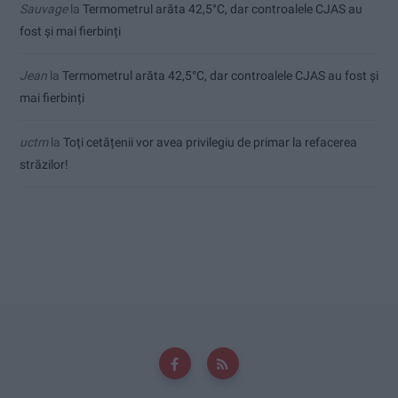
Sauvage
la
Termometrul arăta 42,5°C, dar controalele CJAS au
fost și mai fierbinți
Jean
la
Termometrul arăta 42,5°C, dar controalele CJAS au fost și
mai fierbinți
uctm
la
Toți cetățenii vor avea privilegiu de primar la refacerea
străzilor!