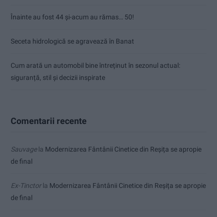
Înainte au fost 44 și-acum au rămas… 50!
Seceta hidrologică se agravează în Banat
Cum arată un automobil bine întreținut în sezonul actual:
siguranță, stil și decizii inspirate
Comentarii recente
Sauvage
la
Modernizarea Fântânii Cinetice din Reșița se apropie
de final
Ex-Tinctor
la
Modernizarea Fântânii Cinetice din Reșița se apropie
de final