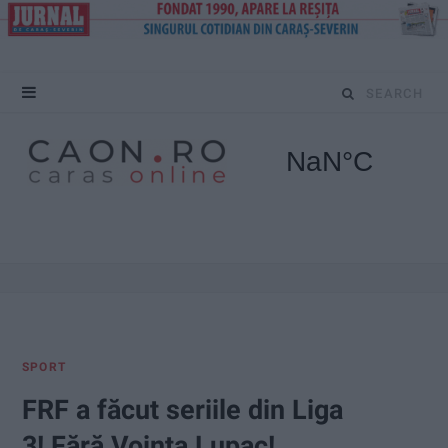
S
e
a
r
c
h
f
SPORT
o
FRF a făcut seriile din Liga
r
3! Fără Voința Lupac!