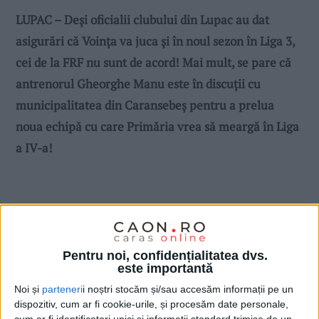
LUPAC – Deși oficialii clubului din Lupac au dat
asigurări că Voința va juca și în noul sezon în Liga 3,
cei de la FRF nu sunt de acord! Mai mult, se pare că
antrenorul Gheorghe Manu este în discuții cu
municipalitatea din Caransebeș pentru a prelua
noua echipă cu care Primăria vrea să meargă în Liga
a IV-a!
Pentru noi, confidențialitatea dvs.
este importantă
Noi și
parteneri
i noștri stocăm și/sau accesăm informații pe un
dispozitiv, cum ar fi cookie-urile, și procesăm date personale,
cum ar fi identificatori unici și informații standard trimise de un