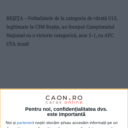
REȘIȚA – Fotbalistele de la categoria de vârstă U15,
legitimate la CSM Reșița, au început Campionatul
Național cu o victorie categorică, scor 5-1, cu AFC
UTA Arad!
Pentru noi, confidențialitatea dvs.
este importantă
Noi și
parteneri
i noștri stocăm și/sau accesăm informații pe un