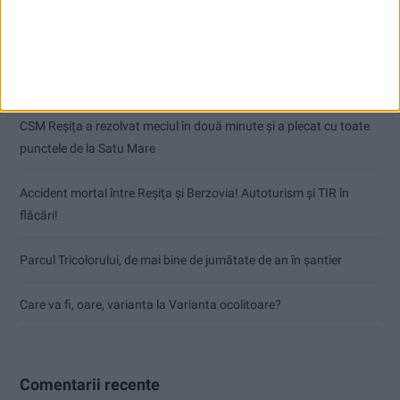
Articole recente
Dorinel Munteanu: Am câștigat prin muncă și implicare totală!
CSM Reșița a rezolvat meciul în două minute și a plecat cu toate
punctele de la Satu Mare
Accident mortal între Reșița și Berzovia! Autoturism și TIR în
flăcări!
Parcul Tricolorului, de mai bine de jumătate de an în șantier
Care va fi, oare, varianta la Varianta ocolitoare?
Comentarii recente