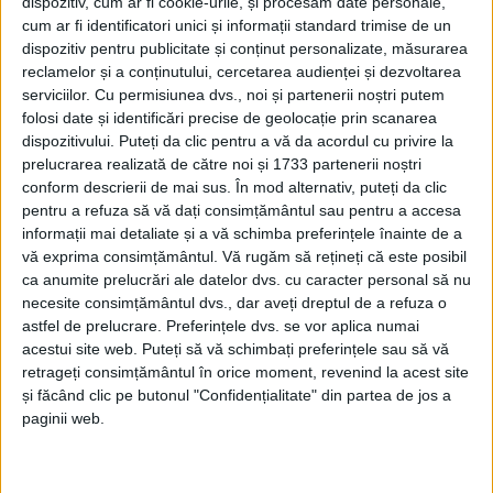
dispozitiv, cum ar fi cookie-urile, și procesăm date personale,
cum ar fi identificatori unici și informații standard trimise de un
dispozitiv pentru publicitate și conținut personalizate, măsurarea
reclamelor și a conținutului, cercetarea audienței și dezvoltarea
serviciilor.
Cu permisiunea dvs., noi și partenerii noștri putem
folosi date și identificări precise de geolocație prin scanarea
dispozitivului. Puteți da clic pentru a vă da acordul cu privire la
prelucrarea realizată de către noi și 1733 partenerii noștri
conform descrierii de mai sus. În mod alternativ, puteți da clic
pentru a refuza să vă dați consimțământul sau pentru a accesa
informații mai detaliate și a vă schimba preferințele înainte de a
vă exprima consimțământul.
Vă rugăm să rețineți că este posibil
Deși tabela a indicat un scor concludent,
antrenorul
ca anumite prelucrări ale datelor dvs. cu caracter personal să nu
reșițencelor
a recunoscut că duelul a fost mai
necesite consimțământul dvs., dar aveți dreptul de a refuza o
astfel de prelucrare. Preferințele dvs. se vor aplica numai
echilibrat decât arată cifrele, însă eficiența în fața
acestui site web. Puteți să vă schimbați preferințele sau să vă
porții și intervențiile sigure ale portarului au făcut
retrageți consimțământul în orice moment, revenind la acest site
și făcând clic pe butonul "Confidențialitate" din partea de jos a
diferența. Optimist,
Popescu
mizează pe forța și
paginii web.
unitatea echipei sale în lupta pentru unul dintre cele
două locuri ce duc la faza națională.