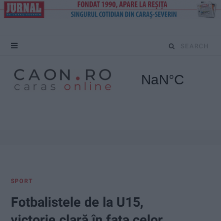
S
e
a
r
c
h
f
SPORT
o
Fotbalistele de la U15,
r
victorie clară în fața celor