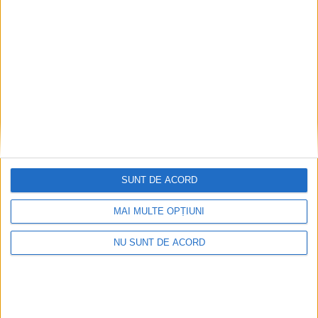
2026-08-08
SUNT DE ACORD
MAI MULTE OPȚIUNI
NU SUNT DE ACORD
CSM Reșița a rezolvat meciul în două minute și a
plecat cu toate punctele de la Satu Mare
2026-08-08