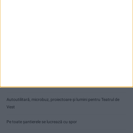
Articole recente
Modernizarea Fântânii Cinetice din Reșița se apropie de final
De la blocuri la stadion: Moldova Nouă crește pe toate planurile
Autoutilitară, microbuz, proiectoare și lumini pentru Teatrul de
Vest
Pe toate șantierele se lucrează cu spor