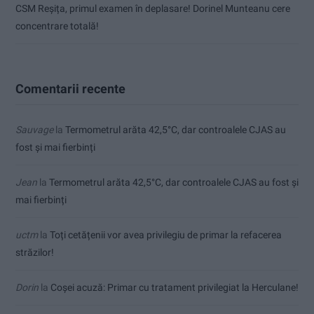
CSM Reșița, primul examen în deplasare! Dorinel Munteanu cere
concentrare totală!
Comentarii recente
Sauvage
la
Termometrul arăta 42,5°C, dar controalele CJAS au
fost și mai fierbinți
Jean
la
Termometrul arăta 42,5°C, dar controalele CJAS au fost și
mai fierbinți
uctm
la
Toți cetățenii vor avea privilegiu de primar la refacerea
străzilor!
Dorin
la
Coșei acuză: Primar cu tratament privilegiat la Herculane!