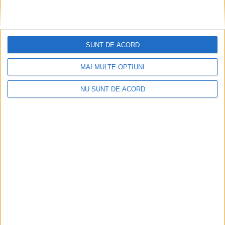
De la blocuri la stadion: Moldova Nouă crește pe
SUNT DE ACORD
toate planurile
2026-08-07
MAI MULTE OPȚIUNI
NU SUNT DE ACORD