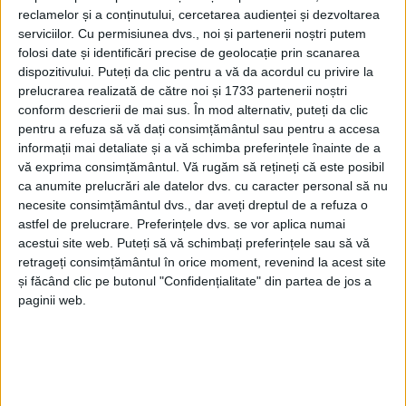
reclamelor și a conținutului, cercetarea audienței și dezvoltarea
serviciilor.
Cu permisiunea dvs., noi și partenerii noștri putem
folosi date și identificări precise de geolocație prin scanarea
dispozitivului. Puteți da clic pentru a vă da acordul cu privire la
prelucrarea realizată de către noi și 1733 partenerii noștri
conform descrierii de mai sus. În mod alternativ, puteți da clic
pentru a refuza să vă dați consimțământul sau pentru a accesa
informații mai detaliate și a vă schimba preferințele înainte de a
vă exprima consimțământul.
Vă rugăm să rețineți că este posibil
ca anumite prelucrări ale datelor dvs. cu caracter personal să nu
necesite consimțământul dvs., dar aveți dreptul de a refuza o
astfel de prelucrare. Preferințele dvs. se vor aplica numai
acestui site web. Puteți să vă schimbați preferințele sau să vă
retrageți consimțământul în orice moment, revenind la acest site
Scriem „încă” deoarece, conform lui
Popa,
acel
și făcând clic pe butonul "Confidențialitate" din partea de jos a
depozit
trebuie să dispară neapărat. „Pentru firma de
paginii web.
fier vechi
a sosit ceasul al 13-lea și trebuie să ia în
calcul unele schimbări acolo!”, declară
Ioan Popa
după discuții repetate pe care le-a avut, de-a lungul