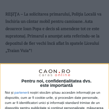
REȘIȚA – La solicitarea primarului, Poliția Locală va
închiria un cântar mobil pentru camioane. Asta
deoarece Ioan Popa e decis să amendeze tot ce este
supratonaj. Primarul a anunțat asta referindu-se la
depozitul de fier vechi încă aflat în spatele Liceului
„Traian Vuia”!
Pentru noi, confidențialitatea dvs.
este importantă
Noi și
parteneri
i noștri stocăm și/sau accesăm informații pe un
dispozitiv, cum ar fi cookie-urile, și procesăm date personale,
cum ar fi identificatori unici și informații standard trimise de un
dispozitiv pentru publicitate și conținut personalizate, măsurarea