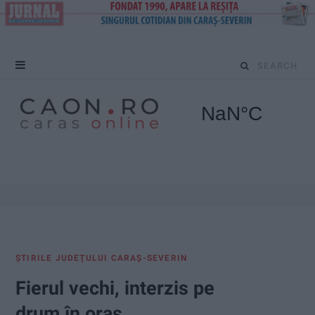
S
e
a
r
c
h
f
ŞTIRILE JUDEŢULUI CARAŞ-SEVERIN
o
Fierul vechi, interzis pe
r
drum în oraș