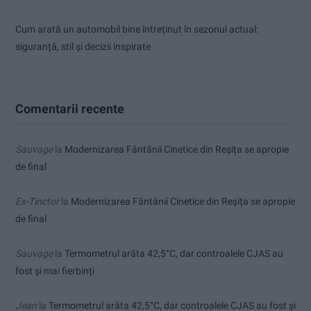
Cum arată un automobil bine întreținut în sezonul actual:
siguranță, stil și decizii inspirate
Comentarii recente
Sauvage
la
Modernizarea Fântânii Cinetice din Reșița se apropie
de final
Ex-Tinctor
la
Modernizarea Fântânii Cinetice din Reșița se apropie
de final
Sauvage
la
Termometrul arăta 42,5°C, dar controalele CJAS au
fost și mai fierbinți
Jean
la
Termometrul arăta 42,5°C, dar controalele CJAS au fost și