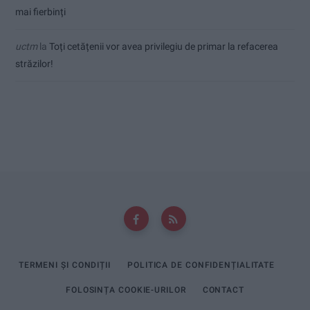
mai fierbinți
uctm
la
Toți cetățenii vor avea privilegiu de primar la refacerea
străzilor!
TERMENI ȘI CONDIȚII
POLITICA DE CONFIDENȚIALITATE
FOLOSINȚA COOKIE-URILOR
CONTACT