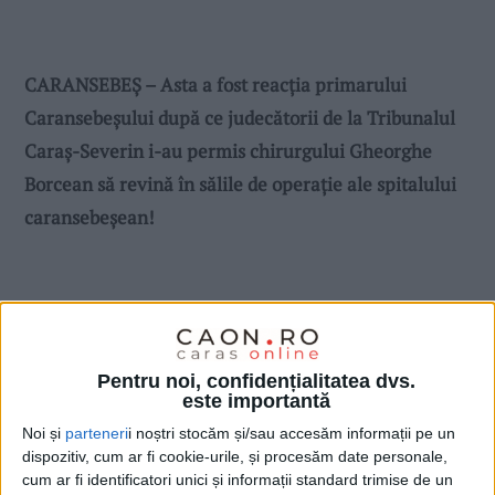
CARANSEBEȘ – Asta a fost reacția primarului
Caransebeșului după ce judecătorii de la Tribunalul
Caraș-Severin i-au permis chirurgului Gheorghe
Borcean să revină în sălile de operație ale spitalului
caransebeșean!
Pentru noi, confidențialitatea dvs.
este importantă
Noi și
parteneri
i noștri stocăm și/sau accesăm informații pe un
dispozitiv, cum ar fi cookie-urile, și procesăm date personale,
cum ar fi identificatori unici și informații standard trimise de un