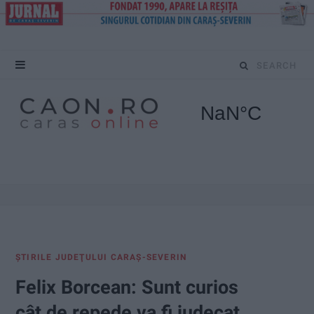
S
e
a
r
c
h
f
ŞTIRILE JUDEŢULUI CARAŞ-SEVERIN
o
Felix Borcean: Sunt curios
r
cât de repede va fi judecat