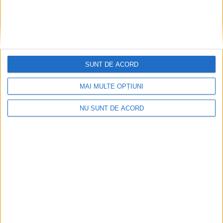
SUNT DE ACORD
MAI MULTE OPȚIUNI
ANUNŢ OPRIRE APĂ ÎN BOCȘA
2026-08-07
NU SUNT DE ACORD