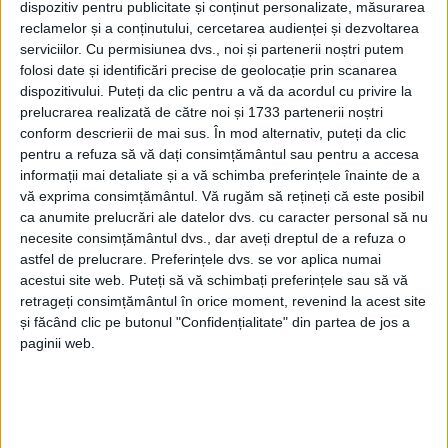
dispozitiv pentru publicitate și conținut personalizate, măsurarea
reclamelor și a conținutului, cercetarea audienței și dezvoltarea
serviciilor.
Cu permisiunea dvs., noi și partenerii noștri putem
folosi date și identificări precise de geolocație prin scanarea
dispozitivului. Puteți da clic pentru a vă da acordul cu privire la
prelucrarea realizată de către noi și 1733 partenerii noștri
conform descrierii de mai sus. În mod alternativ, puteți da clic
pentru a refuza să vă dați consimțământul sau pentru a accesa
informații mai detaliate și a vă schimba preferințele înainte de a
vă exprima consimțământul.
Vă rugăm să rețineți că este posibil
ca anumite prelucrări ale datelor dvs. cu caracter personal să nu
necesite consimțământul dvs., dar aveți dreptul de a refuza o
astfel de prelucrare. Preferințele dvs. se vor aplica numai
acestui site web. Puteți să vă schimbați preferințele sau să vă
Acestuia nu i s-a mai prelungit contractul cu
spitalul,
retrageți consimțământul în orice moment, revenind la acest site
însă s-a considerat nedreptățit, iar magistrații l-au
și făcând clic pe butonul "Confidențialitate" din partea de jos a
paginii web.
repus rapid în drepturi, suspendând decizia
managerului Singh
până la judecarea cazului pe fond.
Primarul Felix Borcean
spune că activitatea
medicului