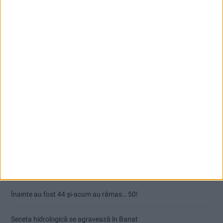
Articole recente
Ultimul bloc de locuințe sociale din Stavila, recepționat
ANUNŢ OPRIRE APĂ ÎN BOCȘA
Înainte au fost 44 și-acum au rămas… 50!
Seceta hidrologică se agravează în Banat