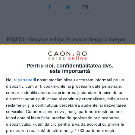
REȘIȚA – După ce echipa Primăriei Reșița a început
montarea granitului la fântâna cinetică din Centrul
Civic, astăzi au început și lucrările pentru instalația
Pentru noi, confidențialitatea dvs.
de iluminat care va evidenția construcția pe timp de
este importantă
seară!
Noi și
parteneri
i noștri stocăm și/sau accesăm informații pe un
dispozitiv, cum ar fi cookie-urile, și procesăm date personale,
cum ar fi identificatori unici și informații standard trimise de un
dispozitiv pentru publicitate și conținut personalizate, măsurarea
reclamelor și a conținutului, cercetarea audienței și dezvoltarea
serviciilor.
Cu permisiunea dvs., noi și partenerii noștri putem
folosi date și identificări precise de geolocație prin scanarea
dispozitivului. Puteți da clic pentru a vă da acordul cu privire la
prelucrarea realizată de către noi și 1733 partenerii noștri