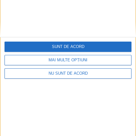
SUNT DE ACORD
Înainte au fost 44 și-acum au rămas… 50!
MAI MULTE OPȚIUNI
2026-08-07
NU SUNT DE ACORD
Arhive
A
r
h