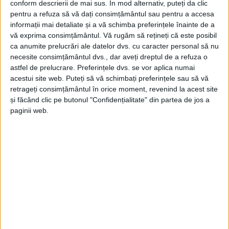
conform descrierii de mai sus. În mod alternativ, puteți da clic
pentru a refuza să vă dați consimțământul sau pentru a accesa
informații mai detaliate și a vă schimba preferințele înainte de a
vă exprima consimțământul.
Vă rugăm să rețineți că este posibil
ca anumite prelucrări ale datelor dvs. cu caracter personal să nu
necesite consimțământul dvs., dar aveți dreptul de a refuza o
astfel de prelucrare. Preferințele dvs. se vor aplica numai
acestui site web. Puteți să vă schimbați preferințele sau să vă
retrageți consimțământul în orice moment, revenind la acest site
și făcând clic pe butonul "Confidențialitate" din partea de jos a
paginii web.
Astfel,
Centrul Civic al Reșiței
se pregătește să devină,
în curând, un spațiu unde apa, piatra și lumina se
întâlnesc armonios, oferind locuitorilor și
vizitatorilor un spectacol vizual unic în oraș.