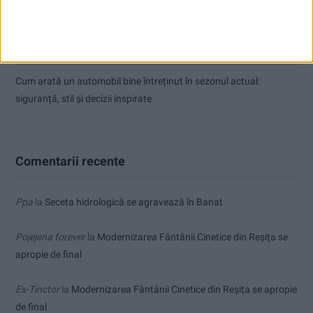
Înainte au fost 44 și-acum au rămas… 50!
Seceta hidrologică se agravează în Banat
Cum arată un automobil bine întreținut în sezonul actual:
siguranță, stil și decizii inspirate
Comentarii recente
Ppa
la
Seceta hidrologică se agravează în Banat
Pojejena forever
la
Modernizarea Fântânii Cinetice din Reșița se
apropie de final
Ex-Tinctor
la
Modernizarea Fântânii Cinetice din Reșița se apropie
de final