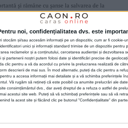
ortantă și rămâne cu șanse la salvarea de la
 14 puncte, la egalitate cu Pandurii 2 și
Pentru noi, confidențialitatea dvs. este importa
tri stocăm și/sau accesăm informații pe un dispozitiv, cum ar fi cookie-u
r vinerea trecută, unde chiar am pătimit cu
dentificatori unici și informații standard trimise de un dispozitiv pentru p
cest meci este faptul că suferim, pătimim,
rea reclamelor și a conținutului, cercetarea audienței și dezvoltarea ser
 și partenerii noștri putem folosi date și identificări precise de geoloca
i au dat dovadă de caracter, s-au autodepășit
i da clic pentru a vă da acordul cu privire la prelucrarea realizată de cătr
form descrierii de mai sus. În mod alternativ, puteți da clic pentru a refu
m mai puternici decât în 11. Fotbalul la 2-0
entru a accesa informații mai detaliate și a vă schimba preferințele în
ii se relaxează. Tu trebuie să crezi în șansa
ntul.
Vă rugăm să rețineți că este posibil ca anumite prelucrări ale date
te consimțământul dvs., dar aveți dreptul de a refuza o astfel de prelu
. Băieții chiar s-au autodepășit, chiar dacă
umai acestui site web. Puteți să vă schimbați preferințele sau să vă ret
nind la acest site și făcând clic pe butonul "Confidențialitate" din parte
 că, odată cu această victorie, am depășit
m împreună, şi eu, şi jucătorii. Dar credem,
i o repet, atâta timp cât matematic nu suntem