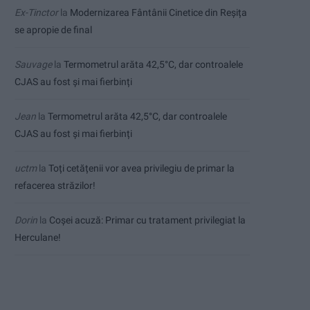
Ex-Tinctor
la
Modernizarea Fântânii Cinetice din Reșița
se apropie de final
Sauvage
la
Termometrul arăta 42,5°C, dar controalele
CJAS au fost și mai fierbinți
Jean
la
Termometrul arăta 42,5°C, dar controalele
CJAS au fost și mai fierbinți
uctm
la
Toți cetățenii vor avea privilegiu de primar la
refacerea străzilor!
Dorin
la
Coșei acuză: Primar cu tratament privilegiat la
Herculane!