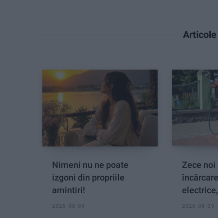
Articol
Nimeni nu ne poate
Zece noi 
izgoni din propriile
încărcar
amintiri!
electrice
2026-08-09
2026-08-09