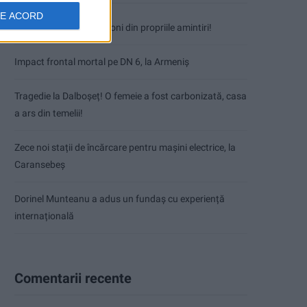
DE ACORD
Nimeni nu ne poate izgoni din propriile amintiri!
Impact frontal mortal pe DN 6, la Armeniș
Tragedie la Dalboşeț! O femeie a fost carbonizată, casa
a ars din temelii!
Zece noi stații de încărcare pentru mașini electrice, la
Caransebeș
Dorinel Munteanu a adus un fundaș cu experiență
internațională
Comentarii recente