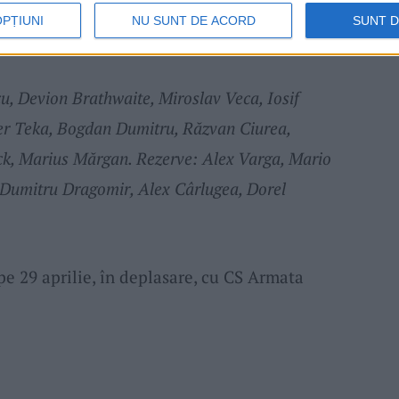
 și sper să salvăm corabia!”, a spus
OPȚIUNI
NU SUNT DE ACORD
SUNT 
cu, Devion Brathwaite, Miroslav Veca, Iosif
er Teka, Bogdan Dumitru, Răzvan Ciurea,
k, Marius Mărgan. Rezerve: Alex Varga, Mario
 Dumitru Dragomir, Alex Cârlugea, Dorel
pe 29 aprilie, în deplasare, cu CS Armata