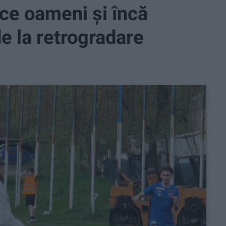
ece oameni și încă
e la retrogradare