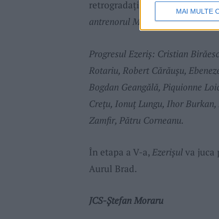
retrogradați, rămân lângă băieți
MAI MULTE 
antrenorul Mircea Manu
.
Progresul Ezeriş: Cristian Birăes
Rotariu, Robert Cărăuşu, Ebenez
Bogdan Geangălă, Piquionne Loic
Creţu, Ionuţ Lungu, Ihor Burkan,
Zamfir, Pătru Corneanu.
În etapa a V-a,
Ezerișul
va juca 
Aurul Brad.
JCS-Ștefan Moraru