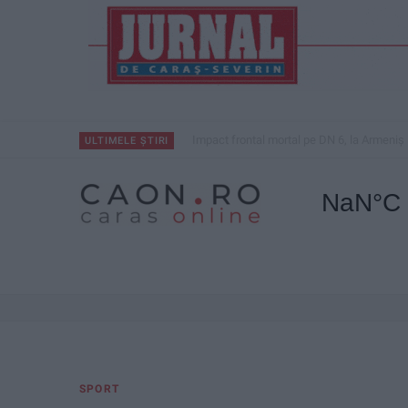
Impact frontal mortal pe DN 6, la Armeniș
ULTIMELE ȘTIRI
SPORT