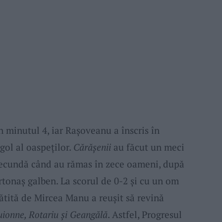
în minutul 4, iar Rașoveanu a înscris în
 gol al oaspeților.
Cărășenii
au făcut un meci
a secundă când au rămas în zece oameni, după
rtonaș galben. La scorul de 0-2 și cu un om
ătită de Mircea Manu a reușit să revină
uionne, Rotariu şi Geangălă
. Astfel, Progresul