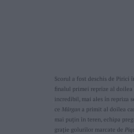
Scorul a fost deschis de Pirici 
finalul primei reprize al doilea
incredibil, mai ales în repriz
ce
Mărgan
a primit al doilea ca
mai puțin în teren, echipa preg
grație golurilor marcate de
Piq