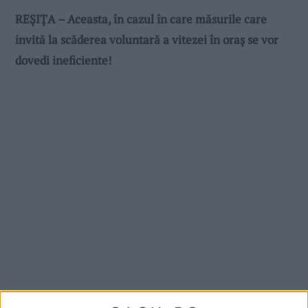
REȘIȚA – Aceasta, în cazul în care măsurile care
invită la scăderea voluntară a vitezei în oraș se vor
dovedi ineficiente!