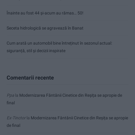
Înainte au fost 44 și-acum au rămas… 50!
Seceta hidrologică se agravează în Banat
Cum arată un automobil bine întreținut în sezonul actual:
siguranță, stil și decizii inspirate
Comentarii recente
Ppa
la
Modernizarea Fântânii Cinetice din Reșița se apropie de
final
Ex-Tinctor
la
Modernizarea Fântânii Cinetice din Reșița se apropie
de final