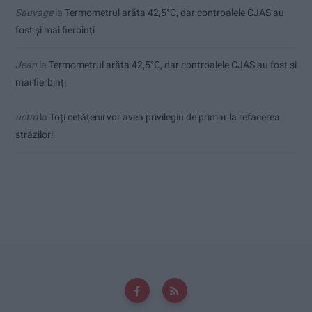
Sauvage
la
Termometrul arăta 42,5°C, dar controalele CJAS au
fost și mai fierbinți
Jean
la
Termometrul arăta 42,5°C, dar controalele CJAS au fost și
mai fierbinți
uctm
la
Toți cetățenii vor avea privilegiu de primar la refacerea
străzilor!