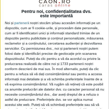
Pentru noi, confidențialitatea dvs.
este importantă
Noi și
parteneri
i noștri stocăm și/sau accesăm informații pe un
dispozitiv, cum ar fi cookie-urile, și procesăm date personale,
cum ar fi identificatori unici și informații standard trimise de un
dispozitiv pentru publicitate și conținut personalizate, măsurarea
reclamelor și a conținutului, cercetarea audienței și dezvoltarea
Recentele
accidente
de pe
Bd. Revoluția din
serviciilor.
Cu permisiunea dvs., noi și partenerii noștri putem
Decembrie
, în care au fost implicate
autobuze
care
folosi date și identificări precise de geolocație prin scanarea
circulau pe direcția înainte și autoturisme care virau
dispozitivului. Puteți da clic pentru a vă da acordul cu privire la
prelucrarea realizată de către noi și 1733 partenerii noștri
la stânga, au suscitat o amplă dezbatere civică pe
conform descrierii de mai sus. În mod alternativ, puteți da clic
rețelele de socializare. Chiar dacă, pentru cei mai
pentru a refuza să vă dați consimțământul sau pentru a accesa
informații mai detaliate și a vă schimba preferințele înainte de a
vehemenți, înainte a fost mai bine și mergea și-așa,
vă exprima consimțământul.
Vă rugăm să rețineți că este posibil
realitatea este în prezent cu totul alta și, probabil,
ca anumite prelucrări ale datelor dvs. cu caracter personal să nu
necesite consimțământul dvs., dar aveți dreptul de a refuza o
nici n-am văzut totul în materie de
accidente,
de
astfel de prelucrare. Preferințele dvs. se vor aplica numai
vreme ce
tramvaiul
încă nu a început să circule.
acestui site web. Puteți să vă schimbați preferințele sau să vă