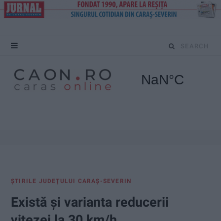
S
e
a
r
c
h
f
ŞTIRILE JUDEŢULUI CARAŞ-SEVERIN
o
Există și varianta reducerii
r
vitezei la 30 km/h