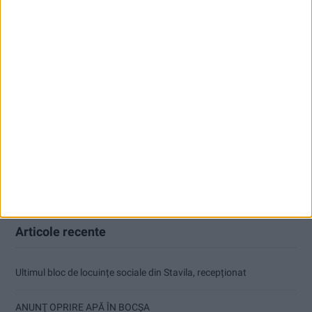
Articole recente
Ultimul bloc de locuințe sociale din Stavila, recepționat
ANUNŢ OPRIRE APĂ ÎN BOCȘA