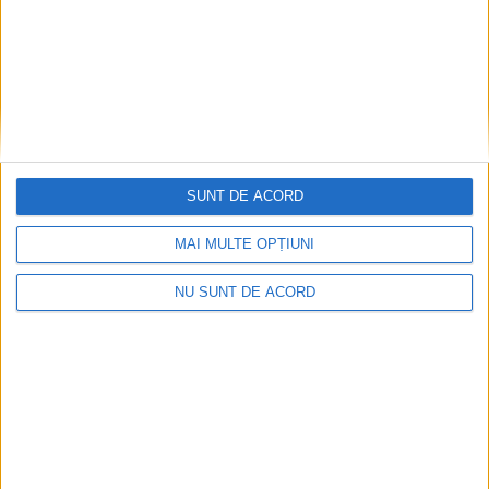
SUNT DE ACORD
MAI MULTE OPȚIUNI
NU SUNT DE ACORD
Ultimul bloc de locuințe sociale din Stavila,
recepționat
2026-08-07