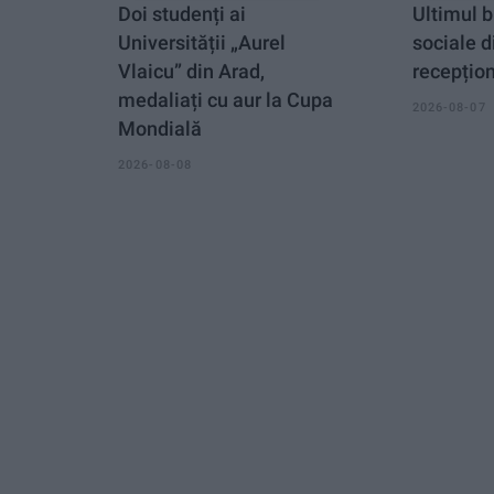
Doi studenți ai
Ultimul b
Universității „Aurel
sociale d
Vlaicu” din Arad,
recepțio
medaliați cu aur la Cupa
2026-08-07
Mondială
2026-08-08