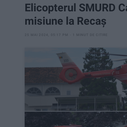
Elicopterul SMURD C
misiune la Recaș
25 MAI 2024, 05:17 PM
1 MINUT DE CITIRE