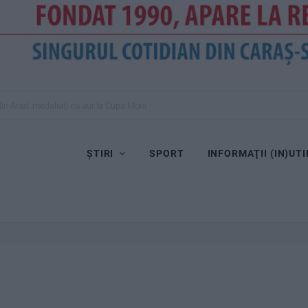
” din Arad, medaliați cu aur la Cupa Mondială
ȘTIRI
SPORT
INFORMAŢII (IN)UTI