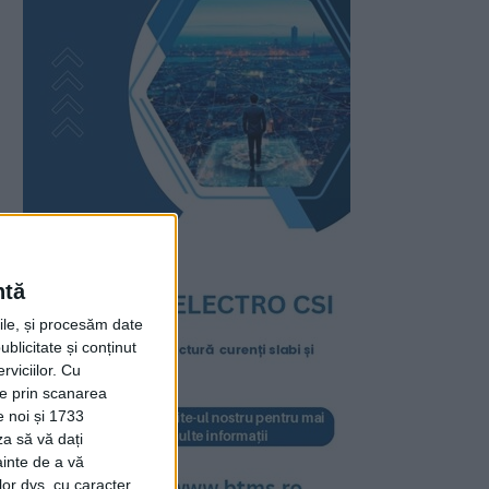
ntă
rile, și procesăm date
ublicitate și conținut
viciilor.
Cu
ție prin scanarea
e noi și 1733
za să vă dați
ainte de a vă
lor dvs. cu caracter