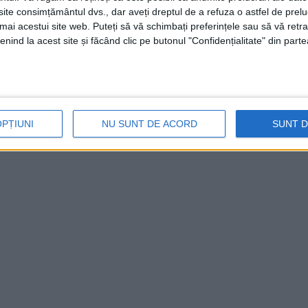
 spitalele din Timișoara.
te consimțământul dvs., dar aveți dreptul de a refuza o astfel de prelu
umai acestui site web. Puteți să vă schimbați preferințele sau să vă ret
nind la acest site și făcând clic pe butonul "Confidențialitate" din parte
OPȚIUNI
NU SUNT DE ACORD
SUNT 