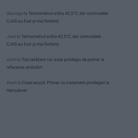
Sauvage
la
Termometrul arăta 42,5°C, dar controalele
CJAS au fost și mai fierbinți
Jean
la
Termometrul arăta 42,5°C, dar controalele
CJAS au fost și mai fierbinți
uctm
la
Toți cetățenii vor avea privilegiu de primar la
refacerea străzilor!
Dorin
la
Coșei acuză: Primar cu tratament privilegiat la
Herculane!