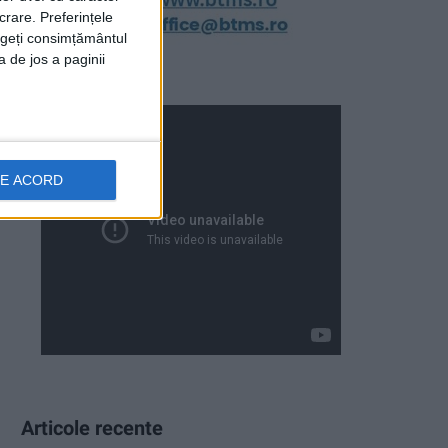
crare. Preferințele
rageți consimțământul
a de jos a paginii
DE ACORD
Articole recente