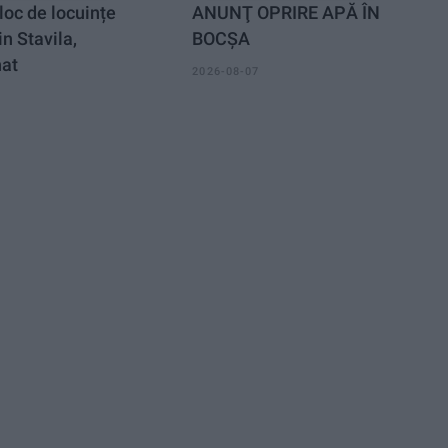
loc de locuințe
ANUNŢ OPRIRE APĂ ÎN
in Stavila,
BOCȘA
nat
2026-08-07