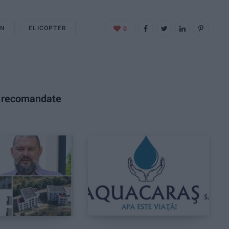
IN
ELICOPTER
0
e recomandate