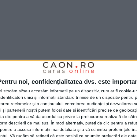
 fost implicate o autospecială a Serviciului
Pentru noi, confidențialitatea dvs. este importa
ență din Recaș, care se deplasa la o
tri stocăm și/sau accesăm informații pe un dispozitiv, cum ar fi cookie-u
dentificatori unici și informații standard trimise de un dispozitiv pentru p
 care se afla doar șoferul. În urma
rea reclamelor și a conținutului, cercetarea audienței și dezvoltarea ser
se pompieri și șoferul autoturismului) au
 și partenerii noștri putem folosi date și identificări precise de geoloca
i da clic pentru a vă da acordul cu privire la prelucrarea realizată de cătr
e prezintă suspiciuni de fracturi și diferite
form descrierii de mai sus. În mod alternativ, puteți da clic pentru a refu
entru a accesa informații mai detaliate și a vă schimba preferințele în
cu traumatisme ușoare. Toate cele șapte
ntul.
Vă rugăm să rețineți că este posibil ca anumite prelucrări ale date