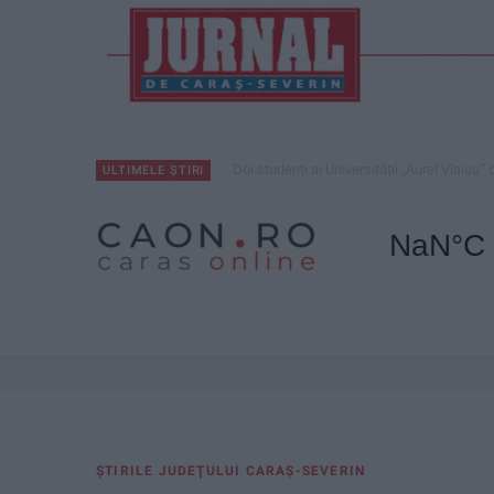
Doi studenți ai Universității „Aurel Vlaicu
ULTIMELE ȘTIRI
ŞTIRILE JUDEŢULUI CARAŞ-SEVERIN