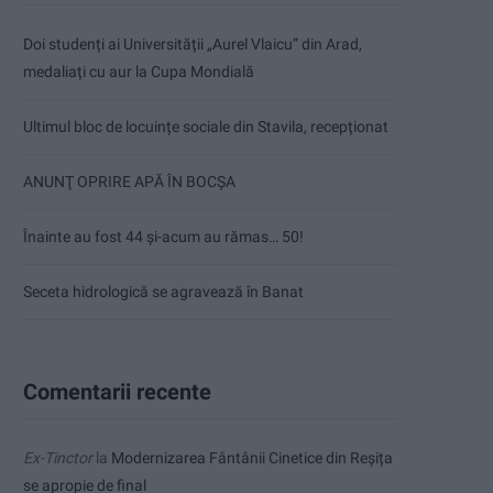
Doi studenți ai Universității „Aurel Vlaicu” din Arad,
medaliați cu aur la Cupa Mondială
Ultimul bloc de locuințe sociale din Stavila, recepționat
ANUNŢ OPRIRE APĂ ÎN BOCȘA
Înainte au fost 44 și-acum au rămas… 50!
Seceta hidrologică se agravează în Banat
Comentarii recente
Ex-Tinctor
la
Modernizarea Fântânii Cinetice din Reșița
se apropie de final