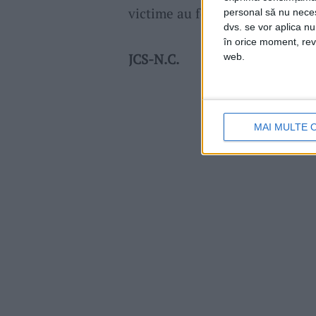
victime au fost transportate la
personal să nu necesi
dvs. se vor aplica n
în orice moment, reve
JCS-N.C.
web.
MAI MULTE 