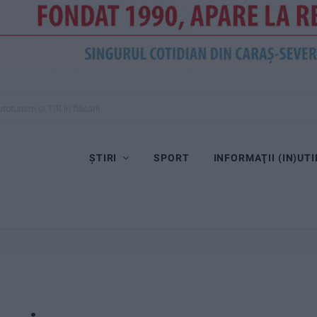
toturism și TIR în flăcări!
ȘTIRI
SPORT
INFORMAŢII (IN)UTI