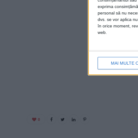
consimțământul sau p
exprima consimțămâ
personal să nu necesi
dvs. se vor aplica n
în orice moment, reve
web.
MAI MULTE 
0