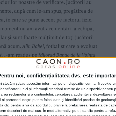
urilor noastre de verificare. Jucătorii au
mente, după cum le-am spus, pregătirea de
a, în care se pune accent pe factorul fizic.
 moment nu am avut accidentări la echipă,
lar și sunt foarte mulțimit de toți jucătorii
până acum.
Alin Babei
, fotbalist care a evoluat
 și l-am readus pe
Milorad Banac de la Voința
nt noutățițe din cadrul echipei. Campionatul
rtie, iar în prima etapă vom întâlni Gloria
Pentru noi, confidențialitatea dvs. este importa
e așteaptă o partidă grea în deplasare la
tri stocăm și/sau accesăm informații pe un dispozitiv, cum ar fi cookie-u
 locul 2, la o diferență de 5 puncte față de
dentificatori unici și informații standard trimise de un dispozitiv pentru p
rea reclamelor și a conținutului, cercetarea audienței și dezvoltarea ser
 apropriem de locurile fruntașe”, a declarat
 și partenerii noștri putem folosi date și identificări precise de geoloca
i da clic pentru a vă da acordul cu privire la prelucrarea realizată de cătr
ei CSM Școlar Reșița
.
form descrierii de mai sus. În mod alternativ, puteți da clic pentru a refu