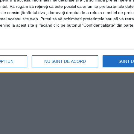
entru a accesa informații mai detaliate și a vă schimba preferințele în
ntul.
Vă rugăm să rețineți că este posibil ca anumite prelucrări ale date
te consimțământul dvs., dar aveți dreptul de a refuza o astfel de prelu
umai acestui site web. Puteți să vă schimbați preferințele sau să vă ret
nind la acest site și făcând clic pe butonul "Confidențialitate" din parte
OPȚIUNI
NU SUNT DE ACORD
SUNT 