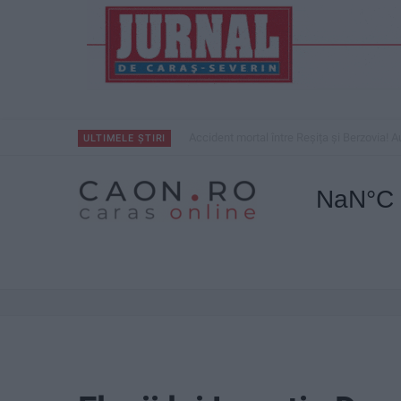
Accident mortal între Reșița și Berzovia! Au
ULTIMELE ȘTIRI