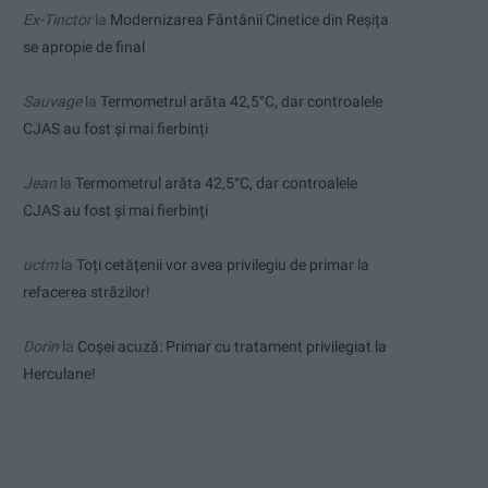
Ex-Tinctor
la
Modernizarea Fântânii Cinetice din Reșița
se apropie de final
Sauvage
la
Termometrul arăta 42,5°C, dar controalele
CJAS au fost și mai fierbinți
Jean
la
Termometrul arăta 42,5°C, dar controalele
CJAS au fost și mai fierbinți
uctm
la
Toți cetățenii vor avea privilegiu de primar la
refacerea străzilor!
Dorin
la
Coșei acuză: Primar cu tratament privilegiat la
Herculane!