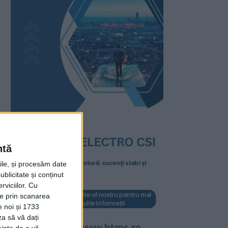
ntă
rile, și procesăm date
ublicitate și conținut
viciilor.
Cu
ție prin scanarea
e noi și 1733
za să vă dați