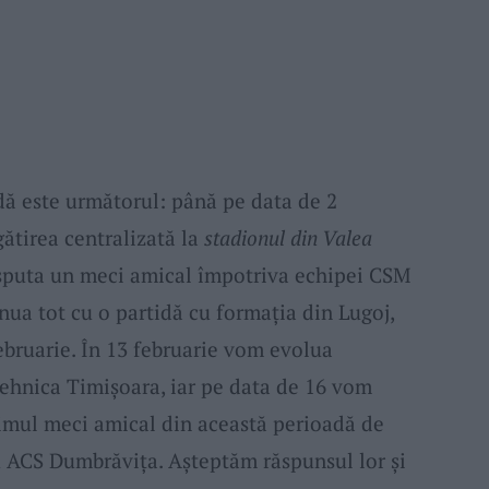
ă este următorul: până pe data de 2
ătirea centralizată la
stadionul din Valea
isputa un meci amical împotriva echipei CSM
ua tot cu o partidă cu formația din Lugoj,
februarie. În 13 februarie vom evolua
tehnica Timișoara, iar pe data de 16 vom
timul meci amical din această perioadă de
u ACS Dumbrăvița. Așteptăm răspunsul lor și