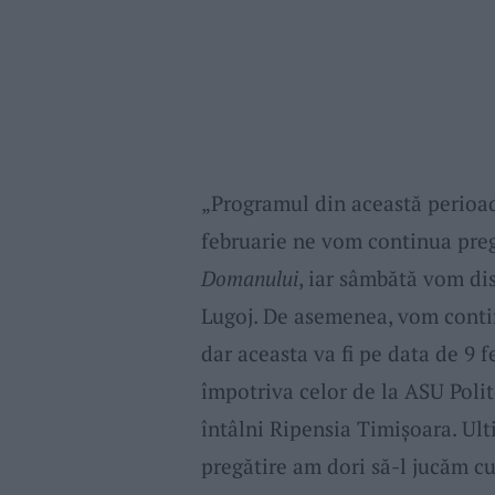
„Programul din această perioad
februarie ne vom continua preg
Domanului
, iar sâmbătă vom d
Lugoj. De asemenea, vom contin
dar aceasta va fi pe data de 9 
împotriva celor de la ASU Poli
întâlni Ripensia Timișoara. Ul
pregătire am dori să-l jucăm c