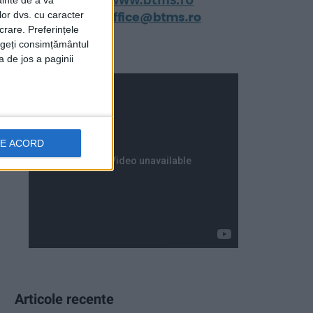
ainte de a vă
lor dvs. cu caracter
crare. Preferințele
rageți consimțământul
a de jos a paginii
DE ACORD
Articole recente