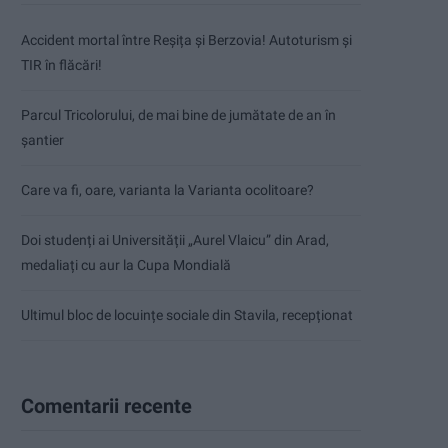
Accident mortal între Reșița și Berzovia! Autoturism și
TIR în flăcări!
Parcul Tricolorului, de mai bine de jumătate de an în
șantier
Care va fi, oare, varianta la Varianta ocolitoare?
Doi studenți ai Universității „Aurel Vlaicu” din Arad,
medaliați cu aur la Cupa Mondială
Ultimul bloc de locuințe sociale din Stavila, recepționat
Comentarii recente