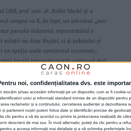
ul UBB, prof. univ. dr. Balint Markó
și-a
orul
campus
va fi, de fapt, un adevărat „
parc
ntar
parcului industrial
, reprezentând o
i soluții nu doar
Reșiței,
ci și județului și
cât un spațiu unde operatorul economic,
trația locală interacționează,
campusul dual
eresantă pentru a dobândi cunoștințe și
intă o posibilitate de a vedea ce se
Pentru noi, confidențialitatea dvs. este importa
deoarece aici
elevii și studenții
vor fi împreună.
tri stocăm și/sau accesăm informații pe un dispozitiv, cum ar fi cookie-u
dentificatori unici și informații standard trimise de un dispozitiv pentru p
plat, nici în regiune și nici în țară. Acum
rea reclamelor și a conținutului, cercetarea audienței și dezvoltarea ser
traordinar, inovator, iar dacă vom reuși,
 și partenerii noștri putem folosi date și identificări precise de geoloca
i da clic pentru a vă da acordul cu privire la prelucrarea realizată de cătr
e unui
ecosistem de inovare
. Noi,
UBB,
am
form descrierii de mai sus. În mod alternativ, puteți da clic pentru a refu
entru a accesa informații mai detaliate și a vă schimba preferințele în
im soluții și eu cred că prezența noastră se