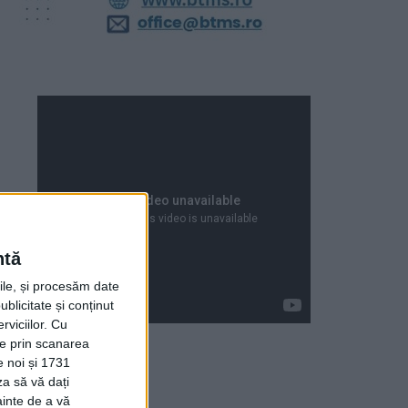
ntă
rile, și procesăm date
ublicitate și conținut
viciilor.
Cu
ție prin scanarea
e noi și 1731
za să vă dați
Articole recente
ainte de a vă