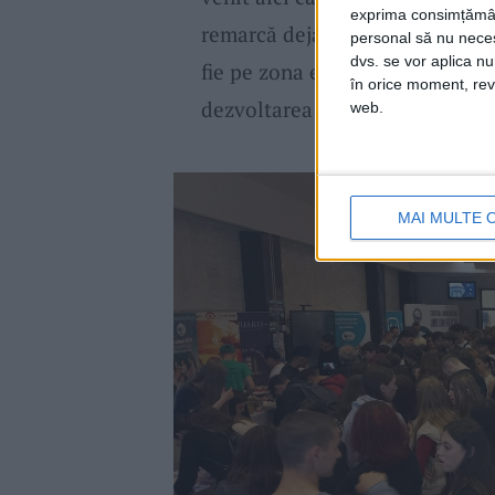
exprima consimțămâ
remarcă deja, iar specializările
personal să nu necesi
dvs. se vor aplica n
fie pe zona economică-servicii 
în orice moment, reve
dezvoltarea întregii regiuni.“, 
web.
MAI MULTE 