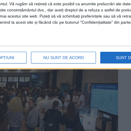
ntul.
Vă rugăm să rețineți că este posibil ca anumite prelucrări ale date
 pe care le vom înființa în acest sistem
dual,
te consimțământul dvs., dar aveți dreptul de a refuza o astfel de prelu
umai acestui site web. Puteți să vă schimbați preferințele sau să vă ret
sau pe inginerie, vor contribui esențial la
nind la acest site și făcând clic pe butonul "Confidențialitate" din parte
a precizat universitarul clujean.
OPȚIUNI
NU SUNT DE ACORD
SUNT 