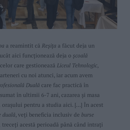
pa
a reamintit că
Reșița
a făcut deja un
rucât aici funcționează deja o
școală
celor care gestionează
Liceul Tehnologic
,
parteneri cu noi atunci, iar acum avem
rofesională Duală
care fac practică în
sumat în ultimii 6-7 ani, cazarea și masa
 orașului pentru a studia aici. […] În acest
e duală
, veți beneficia inclusiv de
burse
ă treceți acestă perioadă până când intrați