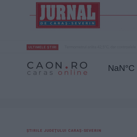
Termometrul arăta 42,5°C, dar controalele 
ULTIMELE ȘTIRI
ŞTIRILE JUDEŢULUI CARAŞ-SEVERIN