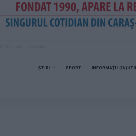
CJAS au fost și mai fierbinți
ȘTIRI
SPORT
INFORMAŢII (IN)UTI