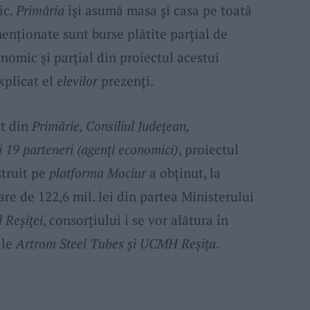
ic.
Primăria
își asumă masa și casa pe toată
nționate sunt burse plătite parțial de
nomic și parțial din proiectul acestui
explicat el
elevilor
prezenți.
at din
Primărie, Consiliul Județean,
i 19 parteneri (agenți economici)
, proiectul
struit pe
platforma Mociur
a obținut, la
țare de 122,6 mil. lei din partea Ministerului
l Reșiței
, consorțiului i se vor alătura în
ile
Artrom Steel Tubes și UCMH Reșița
.