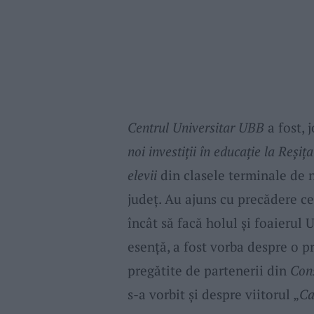
Centrul Universitar UBB
a fost, 
noi investiții în educație la Reșița
elevii
din clasele terminale de n
județ. Au ajuns cu precădere c
încât să facă holul și foaierul 
esență, a fost vorba despre o p
pregătite de partenerii din
Con
s-a vorbit și despre viitorul „
Ca