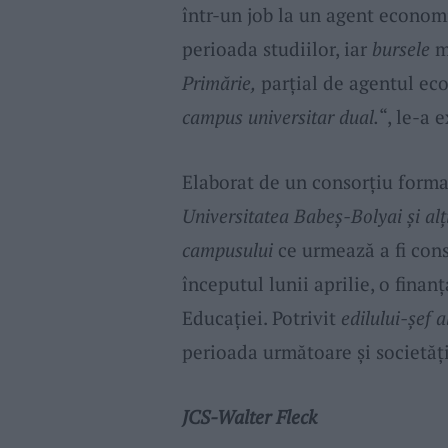
într-un job la un agent econom
perioada studiilor, iar
bursele
me
Primărie,
parțial de agentul eco
campus universitar dual.
“, le-a 
Elaborat de un consorțiu form
Universitatea Babeș-Bolyai și alț
campusului
ce urmează a fi con
începutul lunii aprilie, o finan
Educației. Potrivit
edilului-șef a
perioada următoare și societăț
JCS-Walter Fleck