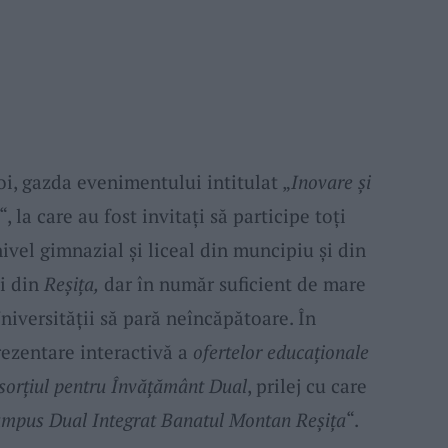
joi, gazda evenimentului intitulat „
Inovare și
“, la care au fost invitați să participe toți
ivel gimnazial și liceal din muncipiu și din
ei din
Reșița,
dar în număr suficient de mare
Universității să pară neîncăpătoare. În
rezentare interactivă a
ofertelor educaționale
sorțiul pentru Învățământ Dual
, prilej cu care
mpus Dual Integrat Banatul Montan Reșița
“.