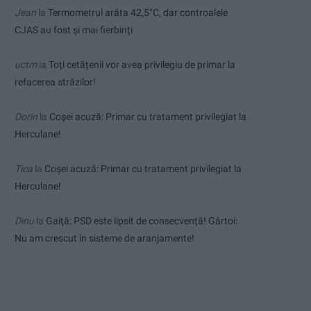
Jean
la
Termometrul arăta 42,5°C, dar controalele
CJAS au fost și mai fierbinți
uctm
la
Toți cetățenii vor avea privilegiu de primar la
refacerea străzilor!
Dorin
la
Coșei acuză: Primar cu tratament privilegiat la
Herculane!
Tica
la
Coșei acuză: Primar cu tratament privilegiat la
Herculane!
Dinu
la
Gaiţă: PSD este lipsit de consecvență! Gârtoi:
Nu am crescut în sisteme de aranjamente!