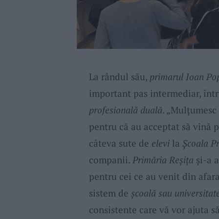
La rândul său,
primarul Ioan Po
important pas intermediar, înt
profesională duală
. „Mulțumesc 
pentru că au acceptat să vină 
câteva sute de
elevi
la
Școala P
companii.
Primăria Reșița
și-a a
pentru cei ce au venit din afara
sistem de
școală sau universitat
consistente care vă vor ajuta s