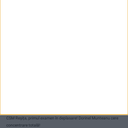
Articole recente
Pe toate șantierele se lucrează cu spor
CSM Reșița, primul examen în deplasare! Dorinel Munteanu cere
concentrare totală!