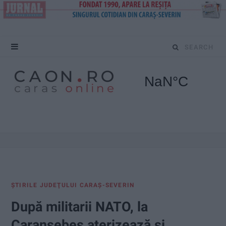
S
e
a
r
c
h
f
ŞTIRILE JUDEŢULUI CARAŞ-SEVERIN
o
După militarii NATO, la
r
Caransebeș aterizează și