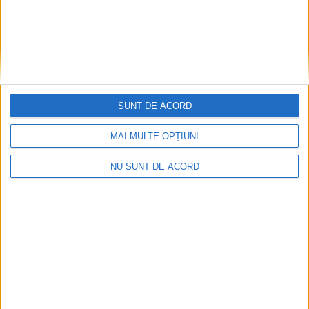
SUNT DE ACORD
MAI MULTE OPȚIUNI
CSM Reșița, primul examen în deplasare! Dorinel
Munteanu cere concentrare totală!
NU SUNT DE ACORD
2026-08-06