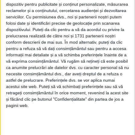
dispozitiv pentru publicitate și conținut personalizate, măsurarea
reclamelor și a conținutului, cercetarea audienței și dezvoltarea
serviciilor.
Cu permisiunea dvs., noi și partenerii noștri putem
folosi date și identificări precise de geolocație prin scanarea
dispozitivului. Puteți da clic pentru a vă da acordul cu privire la
prelucrarea realizată de către noi și 1731 partenerii noștri
conform descrierii de mai sus. În mod alternativ, puteți da clic
pentru a refuza să vă dați consimțământul sau pentru a accesa
informații mai detaliate și a vă schimba preferințele înainte de a
vă exprima consimțământul.
Vă rugăm să rețineți că este posibil
ca anumite prelucrări ale datelor dvs. cu caracter personal să nu
necesite consimțământul dvs., dar aveți dreptul de a refuza o
astfel de prelucrare. Preferințele dvs. se vor aplica numai
Până atunci, mai este de lucru la
pista de decolare-
acestui site web. Puteți să vă schimbați preferințele sau să vă
aterizare
, după cum spune chiar cel care
retrageți consimțământul în orice moment, revenind la acest site
și făcând clic pe butonul "Confidențialitate" din partea de jos a
administrează
aeroportul,
omul de afaceri Gabriel
paginii web.
Olariu
. În același timp, se lucrează la un proiect
inovator de
turn de control
, în parteneriat cu
Aerodromul Tuzla, patronat de poate cel mai