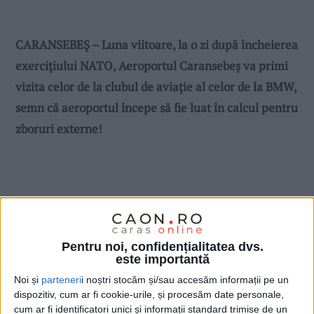
CARANSEBEȘ – Luna viitoare, la o zi după încheierea
exercițiului NATO, Aeroportul Caransebeș va primi
vizita celor de la clubul de aviație al celor de la BMW,
semn că aeroportul începe să fie luat în calcul pentru
zboruri externe!
Pentru noi, confidențialitatea dvs.
este importantă
Noi și
parteneri
i noștri stocăm și/sau accesăm informații pe un
dispozitiv, cum ar fi cookie-urile, și procesăm date personale,
cum ar fi identificatori unici și informații standard trimise de un