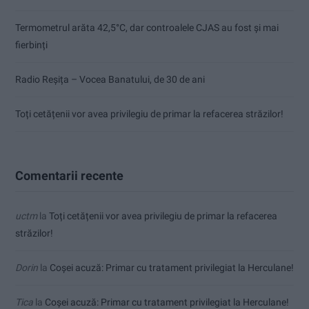
Termometrul arăta 42,5°C, dar controalele CJAS au fost și mai
fierbinți
Radio Reșița – Vocea Banatului, de 30 de ani
Toți cetățenii vor avea privilegiu de primar la refacerea străzilor!
Comentarii recente
uctm
la
Toți cetățenii vor avea privilegiu de primar la refacerea
străzilor!
Dorin
la
Coșei acuză: Primar cu tratament privilegiat la Herculane!
Tica
la
Coșei acuză: Primar cu tratament privilegiat la Herculane!