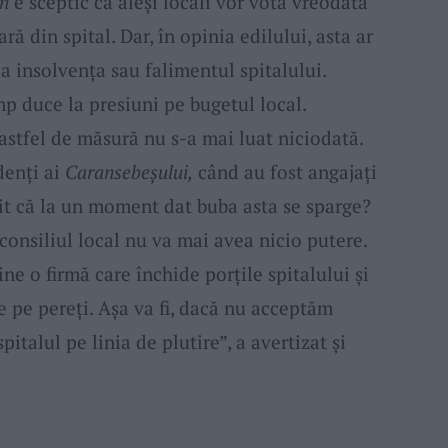
an
e sceptic că aleși locali vor vota vreodată
ară din spital. Dar, în opinia edilului, asta ar
ca insolvența sau falimentul spitalului.
p duce la presiuni pe bugetul local.
 astfel de măsură nu s-a mai luat niciodată.
denți ai
Caransebeșului,
când au fost angajați
dit că la un moment dat buba asta se sparge?
consiliul local nu va mai avea nicio putere.
ine o firmă care închide porțile spitalului și
ge pe pereți. Așa va fi, dacă nu acceptăm
italul pe linia de plutire”, a avertizat și