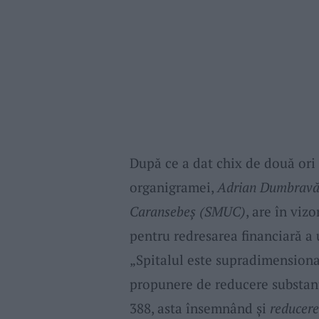
După ce a dat chix de două ori 
organigramei,
Adrian Dumbravă,
Caransebeș (SMUC)
, are în viz
pentru redresarea financiară a u
„Spitalul este supradimensionat
propunere de reducere substanț
388, asta însemnând și
reducere