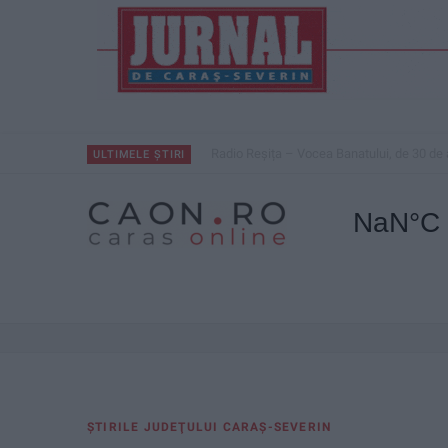
Radio Reșița – Vocea Banatului, de 30 de 
ULTIMELE ȘTIRI
ŞTIRILE JUDEŢULUI CARAŞ-SEVERIN