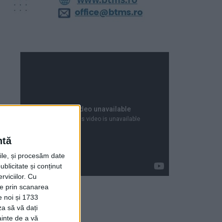
ntă
rile, și procesăm date
ublicitate și conținut
viciilor.
Cu
ție prin scanarea
e noi și 1733
za să vă dați
Articole recente
ainte de a vă