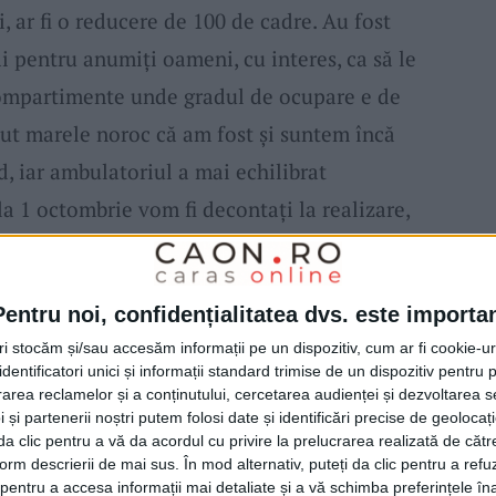
 ar fi o reducere de 100 de cadre. Au fost
 pentru anumiți oameni, cu interes, ca să le
ompartimente unde gradul de ocupare e de
avut marele noroc că am fost și suntem încă
d, iar ambulatoriul a mai echilibrat
 la 1 octombrie vom fi decontați la realizare,
precizat
Dumbravă.
Pentru noi, confidențialitatea dvs. este importa
dicatul reprezentativ din spital și o scădere
tri stocăm și/sau accesăm informații pe un dispozitiv, cum ar fi cookie-u
inia lui
Dumbravă
ar însemna o economie de
dentificatori unici și informații standard trimise de un dispozitiv pentru p
nu înseamnă că managerul SMUC e dispus la
rea reclamelor și a conținutului, cercetarea audienței și dezvoltarea ser
 și partenerii noștri putem folosi date și identificări precise de geoloca
mește „găștile mărunte” din spital, mai ales
i da clic pentru a vă da acordul cu privire la prelucrarea realizată de cătr
form descrierii de mai sus. În mod alternativ, puteți da clic pentru a refu
ul contract colectiv de muncă.
entru a accesa informații mai detaliate și a vă schimba preferințele în