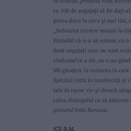
În schimb,
primarul Felix Borce
ca 100 de angajați să fie dați af
putea duce la ceva și mai rău, 
„Neluarea acestor măsuri la tim
Probabil că n-o să voteze, că o
Sunt angajați care nu sunt rezi
sindicatul
ce a zis, nu s-au gân
Mă gândesc la varianta în care 
Spitalul intră în insolvență și v
taie în carne vie și zboară sân
calea dialogului ca să aducem sp
primarul Felix Borcean
.
JCS-R.M.