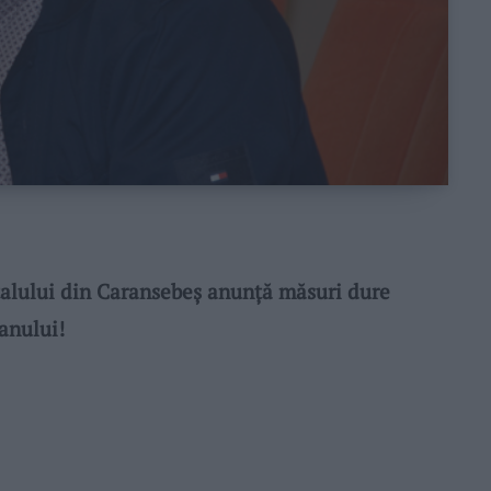
lului din Caransebeș anunță măsuri dure
 anului!