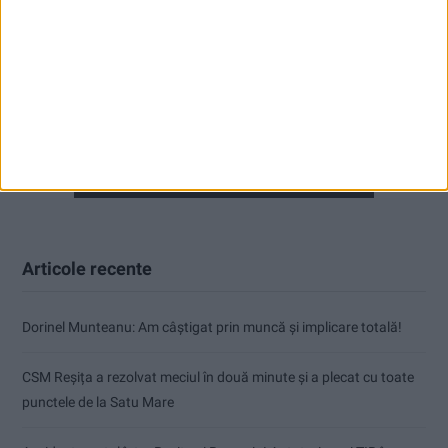
Articole recente
Dorinel Munteanu: Am câștigat prin muncă și implicare totală!
CSM Reșița a rezolvat meciul în două minute și a plecat cu toate
punctele de la Satu Mare