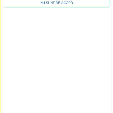
NU SUNT DE ACORD
Dorinel Munteanu: Am câștigat prin muncă și
implicare totală!
2026-08-08