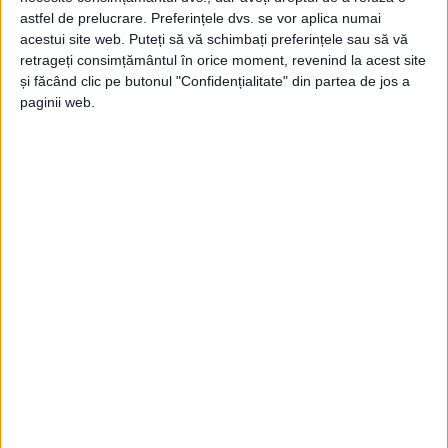
moderne, pentru siguranță reală.
astfel de prelucrare. Preferințele dvs. se vor aplica numai
acestui site web. Puteți să vă schimbați preferințele sau să vă
retrageți consimțământul în orice moment, revenind la acest site
Schimb de ulei și filtre
, fundamentul unui motor
și făcând clic pe butonul "Confidențialitate" din partea de jos a
sănătos — recomandat la 10.000–15.000 km sau o
paginii web.
dată pe an.
Geometrie roți și echilibrare anvelope
, pentru
stabilitate, frânare eficientă și durată de viață mai
lungă a cauciucurilor.
Diagnoză computerizată și calibrare ADAS
, pentru
mașinile moderne.
Tinichigerie și vopsitorie
realizate cu precizie și
profesionalism.