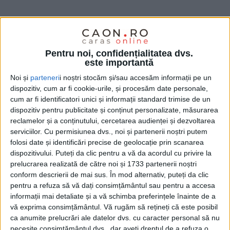
Pentru noi, confidențialitatea dvs.
este importantă
Noi și
parteneri
i noștri stocăm și/sau accesăm informații pe un
dispozitiv, cum ar fi cookie-urile, și procesăm date personale,
cum ar fi identificatori unici și informații standard trimise de un
dispozitiv pentru publicitate și conținut personalizate, măsurarea
reclamelor și a conținutului, cercetarea audienței și dezvoltarea
serviciilor.
Cu permisiunea dvs., noi și partenerii noștri putem
folosi date și identificări precise de geolocație prin scanarea
Verificări complete, fără compromisuri
dispozitivului. Puteți da clic pentru a vă da acordul cu privire la
prelucrarea realizată de către noi și 1733 partenerii noștri
O mașină bine întreținută înseamnă siguranță și confort
conform descrierii de mai sus. În mod alternativ, puteți da clic
pentru a refuza să vă dați consimțământul sau pentru a accesa
pe drum. La Michelini Service, ai parte de:
informații mai detaliate și a vă schimba preferințele înainte de a
vă exprima consimțământul.
Vă rugăm să rețineți că este posibil
ITP și controale tehnice
efectuate cu echipamente
ca anumite prelucrări ale datelor dvs. cu caracter personal să nu
necesite consimțământul dvs., dar aveți dreptul de a refuza o