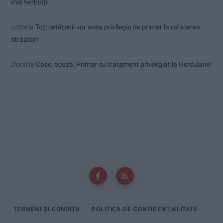
mai fierbinți
uctm
la
Toți cetățenii vor avea privilegiu de primar la refacerea
străzilor!
Dorin
la
Coșei acuză: Primar cu tratament privilegiat la Herculane!
TERMENI ȘI CONDIȚII
POLITICA DE CONFIDENȚIALITATE