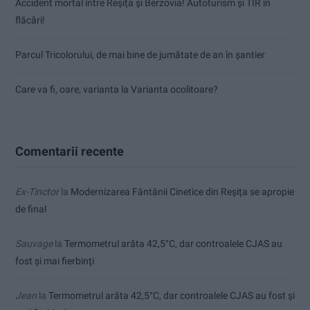
Accident mortal între Reșița și Berzovia! Autoturism și TIR în
flăcări!
Parcul Tricolorului, de mai bine de jumătate de an în șantier
Care va fi, oare, varianta la Varianta ocolitoare?
Comentarii recente
Ex-Tinctor
la
Modernizarea Fântânii Cinetice din Reșița se apropie
de final
Sauvage
la
Termometrul arăta 42,5°C, dar controalele CJAS au
fost și mai fierbinți
Jean
la
Termometrul arăta 42,5°C, dar controalele CJAS au fost și