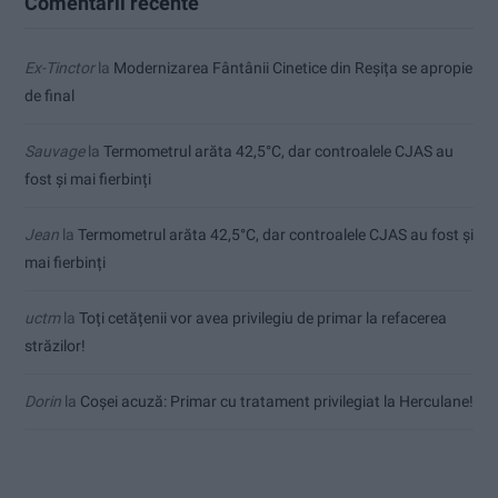
Comentarii recente
Ex-Tinctor
la
Modernizarea Fântânii Cinetice din Reșița se apropie
de final
Sauvage
la
Termometrul arăta 42,5°C, dar controalele CJAS au
fost și mai fierbinți
Jean
la
Termometrul arăta 42,5°C, dar controalele CJAS au fost și
mai fierbinți
uctm
la
Toți cetățenii vor avea privilegiu de primar la refacerea
străzilor!
Dorin
la
Coșei acuză: Primar cu tratament privilegiat la Herculane!