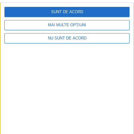
2026-08-08
SUNT DE ACORD
MAI MULTE OPȚIUNI
NU SUNT DE ACORD
Accident mortal între Reșița și Berzovia!
Autoturism și TIR în flăcări!
2026-08-08