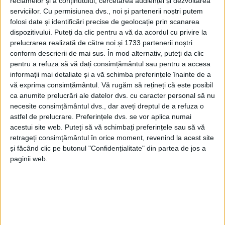
reclamelor și a conținutului, cercetarea audienței și dezvoltarea
serviciilor.
Cu permisiunea dvs., noi și partenerii noștri putem
folosi date și identificări precise de geolocație prin scanarea
dispozitivului. Puteți da clic pentru a vă da acordul cu privire la
prelucrarea realizată de către noi și 1733 partenerii noștri
conform descrierii de mai sus. În mod alternativ, puteți da clic
pentru a refuza să vă dați consimțământul sau pentru a accesa
informații mai detaliate și a vă schimba preferințele înainte de a
vă exprima consimțământul.
Vă rugăm să rețineți că este posibil
ca anumite prelucrări ale datelor dvs. cu caracter personal să nu
necesite consimțământul dvs., dar aveți dreptul de a refuza o
astfel de prelucrare. Preferințele dvs. se vor aplica numai
acestui site web. Puteți să vă schimbați preferințele sau să vă
retrageți consimțământul în orice moment, revenind la acest site
și făcând clic pe butonul "Confidențialitate" din partea de jos a
paginii web.
Grădinița Dealu Mare
a trecut printr-un amplu
proces de reabilitare, ce a inclus refacerea finisajelor
interioare și exterioare, modernizarea instalațiilor