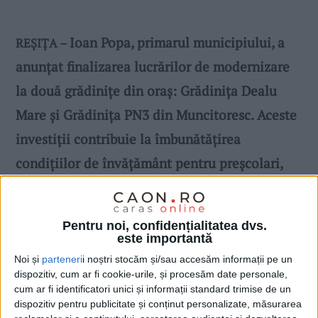
Ioan Popa, primarul municipiului, a
REȘIȚA –
anunțat finalizarea lucrărilor de modernizare
la două grădinițe din oraș: Grădinița Dealu
Mare și Grădinița PN3 din Muncitoresc. Aceste
investiții contribuie la îmbunătățirea
condițiilor de învățământ pentru preșcolari,
oferindu-le spații moderne și sigure!
Pentru noi, confidențialitatea dvs.
este importantă
Noi și
parteneri
i noștri stocăm și/sau accesăm informații pe un
dispozitiv, cum ar fi cookie-urile, și procesăm date personale,
cum ar fi identificatori unici și informații standard trimise de un
dispozitiv pentru publicitate și conținut personalizate, măsurarea