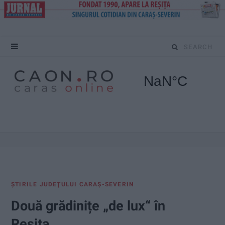
S
e
a
r
c
h
f
ŞTIRILE JUDEŢULUI CARAŞ-SEVERIN
o
Două grădinițe „de lux“ în
r
Reșița