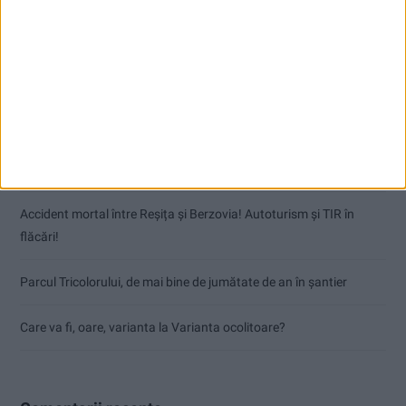
Articole recente
Dorinel Munteanu: Am câștigat prin muncă și implicare totală!
CSM Reșița a rezolvat meciul în două minute și a plecat cu toate
punctele de la Satu Mare
Accident mortal între Reșița și Berzovia! Autoturism și TIR în
flăcări!
Parcul Tricolorului, de mai bine de jumătate de an în șantier
Care va fi, oare, varianta la Varianta ocolitoare?