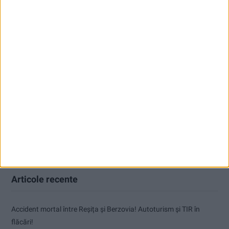
Articole recente
Accident mortal între Reșița și Berzovia! Autoturism și TIR în
flăcări!