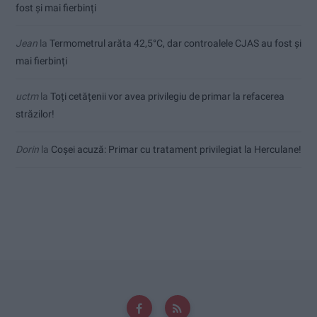
fost și mai fierbinți
Jean
la
Termometrul arăta 42,5°C, dar controalele CJAS au fost și
mai fierbinți
uctm
la
Toți cetățenii vor avea privilegiu de primar la refacerea
străzilor!
Dorin
la
Coșei acuză: Primar cu tratament privilegiat la Herculane!