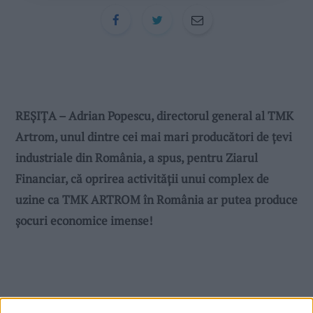
REȘIȚA – Adrian Popescu, directorul general al TMK
Artrom, unul dintre cei mai mari producători de ţevi
industriale din România, a spus, pentru Ziarul
Financiar, că oprirea activităţii unui complex de
uzine ca TMK ARTROM în România ar putea produce
şocuri economice imense!