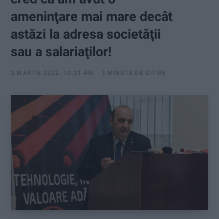
:
ameninţare mai mare decât
astăzi la adresa societăţii
sau a salariaţilor!
3 MARTIE 2022, 10:21 AM
3 MINUTE DE CITIRE