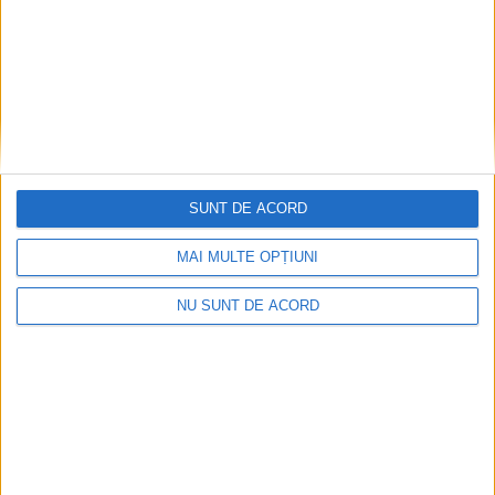
SUNT DE ACORD
MAI MULTE OPȚIUNI
NU SUNT DE ACORD
Accident mortal între Reșița și Berzovia!
Autoturism și TIR în flăcări!
2026-08-08