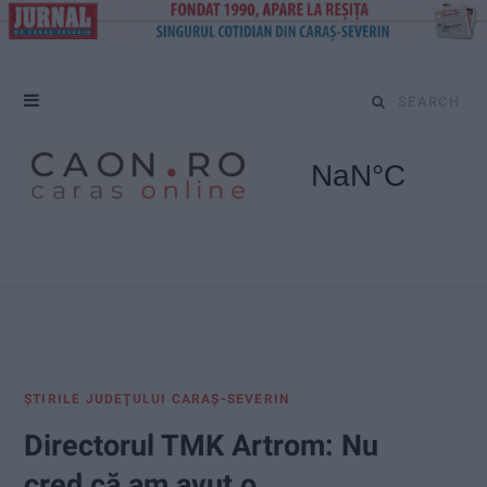
S
e
a
r
c
h
f
ŞTIRILE JUDEŢULUI CARAŞ-SEVERIN
o
Directorul TMK Artrom: Nu
r
cred că am avut o