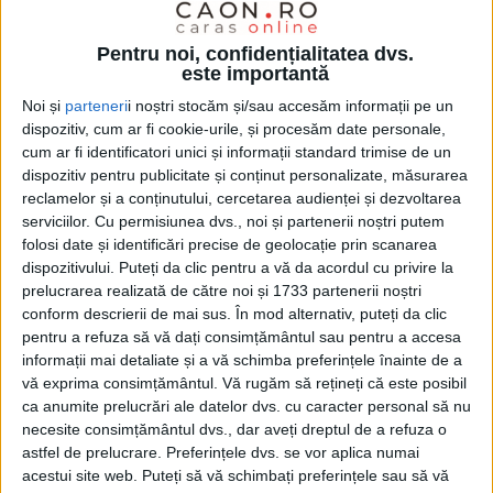
Pentru noi, confidențialitatea dvs.
este importantă
Noi și
parteneri
i noștri stocăm și/sau accesăm informații pe un
dispozitiv, cum ar fi cookie-urile, și procesăm date personale,
cum ar fi identificatori unici și informații standard trimise de un
dispozitiv pentru publicitate și conținut personalizate, măsurarea
reclamelor și a conținutului, cercetarea audienței și dezvoltarea
serviciilor.
Cu permisiunea dvs., noi și partenerii noștri putem
folosi date și identificări precise de geolocație prin scanarea
dispozitivului. Puteți da clic pentru a vă da acordul cu privire la
prelucrarea realizată de către noi și 1733 partenerii noștri
conform descrierii de mai sus. În mod alternativ, puteți da clic
pentru a refuza să vă dați consimțământul sau pentru a accesa
informații mai detaliate și a vă schimba preferințele înainte de a
vă exprima consimțământul.
Vă rugăm să rețineți că este posibil
ca anumite prelucrări ale datelor dvs. cu caracter personal să nu
necesite consimțământul dvs., dar aveți dreptul de a refuza o
Mai mult, directorul general al TMK Artrom susține
astfel de prelucrare. Preferințele dvs. se vor aplica numai
acestui site web. Puteți să vă schimbați preferințele sau să vă
că „este nevoie să se facă o distincţie între activitatea