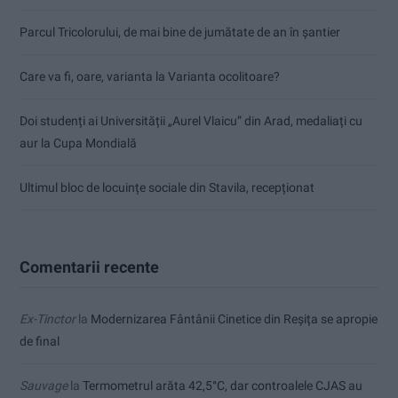
Parcul Tricolorului, de mai bine de jumătate de an în șantier
Care va fi, oare, varianta la Varianta ocolitoare?
Doi studenți ai Universității „Aurel Vlaicu” din Arad, medaliați cu
aur la Cupa Mondială
Ultimul bloc de locuințe sociale din Stavila, recepționat
Comentarii recente
Ex-Tinctor
la
Modernizarea Fântânii Cinetice din Reșița se apropie
de final
Sauvage
la
Termometrul arăta 42,5°C, dar controalele CJAS au