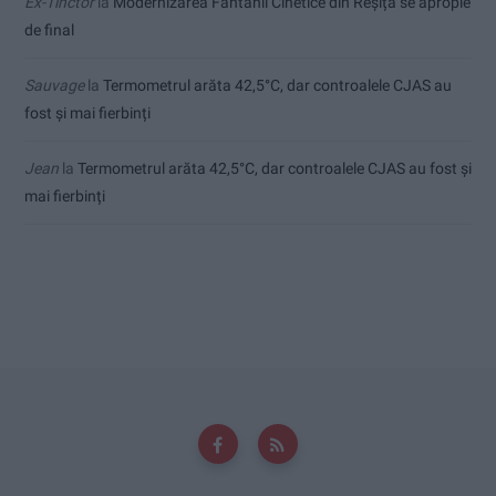
Ex-Tinctor
la
Modernizarea Fântânii Cinetice din Reșița se apropie
de final
Sauvage
la
Termometrul arăta 42,5°C, dar controalele CJAS au
fost și mai fierbinți
Jean
la
Termometrul arăta 42,5°C, dar controalele CJAS au fost și
mai fierbinți