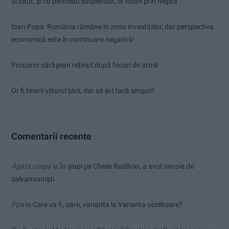
Și băut, și cu permisul suspendat, la volan prin Reșița
Ioan Popa: România rămâne în zona investițiilor, dar perspectiva
economică este în continuare negativă!
Procuror cărășean reținut după focuri de armă
Or fi tinerii viitorul țării, dar să și-l facă singuri!
Comentarii recente
Agata crispy
la
În șlapi pe Cheile Rudăriei, a avut nevoie de
salvamontiști
Ppa
la
Care va fi, oare, varianta la Varianta ocolitoare?