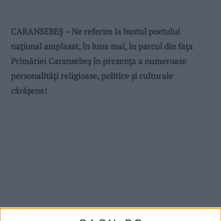
CARANSEBEȘ – Ne referim la bustul poetului
național amplasat, în luna mai, în parcul din fața
Primăriei Caransebeș în prezența a numeroase
personalități religioase, politice și culturale
cărășene!