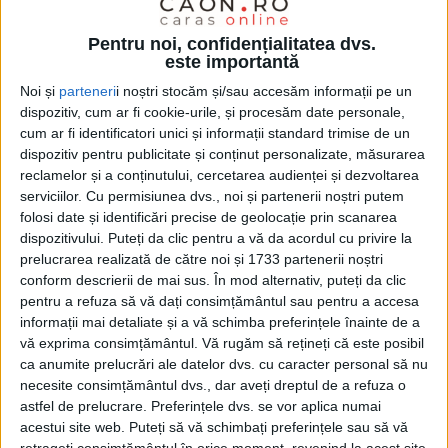
Pentru noi, confidențialitatea dvs.
este importantă
Noi și
parteneri
i noștri stocăm și/sau accesăm informații pe un
dispozitiv, cum ar fi cookie-urile, și procesăm date personale,
cum ar fi identificatori unici și informații standard trimise de un
dispozitiv pentru publicitate și conținut personalizate, măsurarea
reclamelor și a conținutului, cercetarea audienței și dezvoltarea
serviciilor.
Cu permisiunea dvs., noi și partenerii noștri putem
folosi date și identificări precise de geolocație prin scanarea
dispozitivului. Puteți da clic pentru a vă da acordul cu privire la
prelucrarea realizată de către noi și 1733 partenerii noștri
După ce a făcut numeroase demersuri pentru a bloca
conform descrierii de mai sus. În mod alternativ, puteți da clic
pentru a refuza să vă dați consimțământul sau pentru a accesa
proiectul european al celor de la
AquaCaraș
din zona
informații mai detaliate și a vă schimba preferințele înainte de a
centrală a
Caransebeșului,
cei de la
Direcția de
vă exprima consimțământul.
Vă rugăm să rețineți că este posibil
Cultură
se împiedică acum de
bustul lui Mihai
ca anumite prelucrări ale datelor dvs. cu caracter personal să nu
necesite consimțământul dvs., dar aveți dreptul de a refuza o
Eminescu
, amplasat la câteva sute de metri distanță.
astfel de prelucrare. Preferințele dvs. se vor aplica numai
Mai exact, aceștia vor să afle de la
Primăria
acestui site web. Puteți să vă schimbați preferințele sau să vă