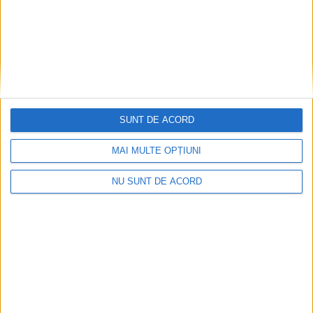
SUNT DE ACORD
MAI MULTE OPȚIUNI
Și băut, și cu permisul suspendat, la volan prin
NU SUNT DE ACORD
Reșița
2026-08-10