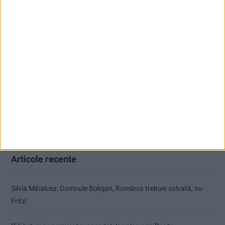
Articole recente
Silvia Mihalcea: Domnule Bolojan, România trebuie salvată, nu
Fritz!