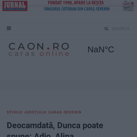
S
e
a
r
c
h
f
ŞTIRILE JUDEŢULUI CARAŞ-SEVERIN
o
Deocamdată, Dunca poate
r
spune: Adio, Alina