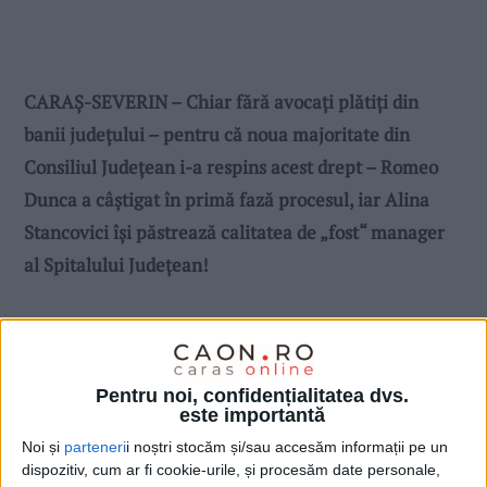
CARAȘ-SEVERIN – Chiar fără avocați plătiți din
banii județului – pentru că noua majoritate din
Consiliul Județean i-a respins acest drept – Romeo
Dunca a câștigat în primă fază procesul, iar Alina
Stancovici își păstrează calitatea de „fost“ manager
al Spitalului Județean!
Pentru noi, confidențialitatea dvs.
este importantă
Noi și
parteneri
i noștri stocăm și/sau accesăm informații pe un
dispozitiv, cum ar fi cookie-urile, și procesăm date personale,