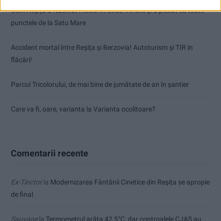
CSM Reșița a rezolvat meciul în două minute și a plecat cu toate
punctele de la Satu Mare
Accident mortal între Reșița și Berzovia! Autoturism și TIR în
flăcări!
Parcul Tricolorului, de mai bine de jumătate de an în șantier
Care va fi, oare, varianta la Varianta ocolitoare?
Comentarii recente
Ex-Tinctor
la
Modernizarea Fântânii Cinetice din Reșița se apropie
de final
Sauvage
la
Termometrul arăta 42,5°C, dar controalele CJAS au