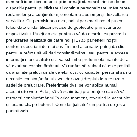
cum ar fi identificatori unici și informații standard trimise de un
dispozitiv pentru publicitate și conținut personalizate, măsurarea
reclamelor și a conținutului, cercetarea audienței și dezvoltarea
serviciilor.
Cu permisiunea dvs., noi și partenerii noștri putem
folosi date și identificări precise de geolocație prin scanarea
dispozitivului. Puteți da clic pentru a vă da acordul cu privire la
prelucrarea realizată de către noi și 1733 partenerii noștri
conform descrierii de mai sus. În mod alternativ, puteți da clic
pentru a refuza să vă dați consimțământul sau pentru a accesa
informații mai detaliate și a vă schimba preferințele înainte de a
vă exprima consimțământul.
Vă rugăm să rețineți că este posibil
ca anumite prelucrări ale datelor dvs. cu caracter personal să nu
necesite consimțământul dvs., dar aveți dreptul de a refuza o
astfel de prelucrare. Preferințele dvs. se vor aplica numai
acestui site web. Puteți să vă schimbați preferințele sau să vă
retrageți consimțământul în orice moment, revenind la acest site
Epopeea aproape interminabilă a managementului
și făcând clic pe butonul "Confidențialitate" din partea de jos a
paginii web.
revocat și repus pe poziție de la
Spitalul Județean de
Urgență din Reșița
este pe cale să ajungă la punctul
final.