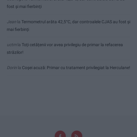
fost și mai fierbinți
Jean
la
Termometrul arăta 42,5°C, dar controalele CJAS au fost și
mai fierbinți
uctm
la
Toți cetățenii vor avea privilegiu de primar la refacerea
străzilor!
Dorin
la
Coșei acuză: Primar cu tratament privilegiat la Herculane!