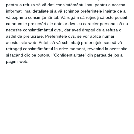
pentru a refuza să vă dați consimțământul sau pentru a accesa
informații mai detaliate și a vă schimba preferințele înainte de a
vă exprima consimțământul.
Vă rugăm să rețineți că este posibil
ca anumite prelucrări ale datelor dvs. cu caracter personal să nu
necesite consimțământul dvs., dar aveți dreptul de a refuza o
astfel de prelucrare. Preferințele dvs. se vor aplica numai
acestui site web. Puteți să vă schimbați preferințele sau să vă
retrageți consimțământul în orice moment, revenind la acest site
și făcând clic pe butonul "Confidențialitate" din partea de jos a
Golul tricolorilor a fost înscris de Rareș Ilie, după un
paginii web.
un-doi cu atacantul legitimat la
CSM Reșița.
Cristodulo
a intrat pe teren în minutul 64 al jocului.
România U18
:
Aldescu – Sg. Pîrvulescu (Ciontea 73′),
Dănuleasa, Gergely, Bg. Lazăr – Pandele, D. Sârbu
(cpt.) (Ciuciulete 64′) – Ad. Niță (Negoescu 46′),
Mălăele (R. Ilie 64′), Bodișteanu (M. Ciobanu 73′) –
Chirițoiu
(Cristodulo
64′).