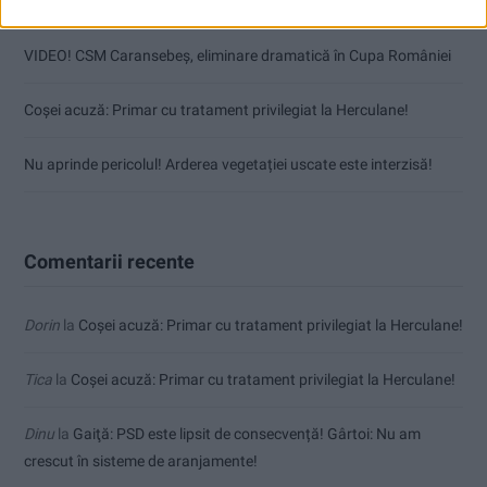
Mai puțini inspectori, mai puține controale
VIDEO! CSM Caransebeș, eliminare dramatică în Cupa României
Coșei acuză: Primar cu tratament privilegiat la Herculane!
Nu aprinde pericolul! Arderea vegetației uscate este interzisă!
Comentarii recente
Dorin
la
Coșei acuză: Primar cu tratament privilegiat la Herculane!
Tica
la
Coșei acuză: Primar cu tratament privilegiat la Herculane!
Dinu
la
Gaiţă: PSD este lipsit de consecvență! Gârtoi: Nu am
crescut în sisteme de aranjamente!