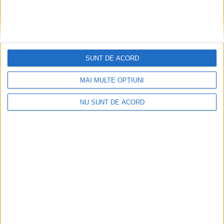
SUNT DE ACORD
MAI MULTE OPȚIUNI
VIDEO! CSM Caransebeș, eliminare dramatică în
NU SUNT DE ACORD
Cupa României
2026-08-06
Arhive
A
r