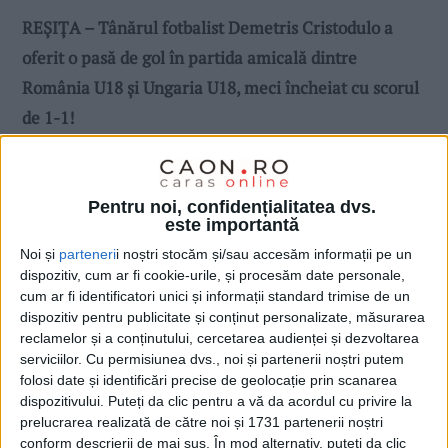
REȘIȚA – Tânărul fotbalist Demetris Cristodulo a
oferit o pasă de gol în partida amicală dintre
România U18 și Ungaria U18, meci încheiat cu scorul
de 1-1!
Pentru noi, confidențialitatea dvs.
este importantă
Noi și
parteneri
i noștri stocăm și/sau accesăm informații pe un
dispozitiv, cum ar fi cookie-urile, și procesăm date personale,
cum ar fi identificatori unici și informații standard trimise de un
dispozitiv pentru publicitate și conținut personalizate, măsurarea
reclamelor și a conținutului, cercetarea audienței și dezvoltarea
serviciilor.
Cu permisiunea dvs., noi și partenerii noștri putem
folosi date și identificări precise de geolocație prin scanarea
dispozitivului. Puteți da clic pentru a vă da acordul cu privire la
prelucrarea realizată de către noi și 1731 partenerii noștri
conform descrierii de mai sus. În mod alternativ, puteți da clic