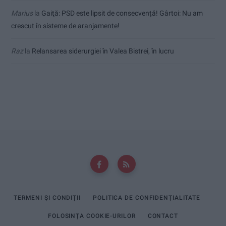
Marius
la
Gaiţă: PSD este lipsit de consecvență! Gârtoi: Nu am
crescut în sisteme de aranjamente!
Raz
la
Relansarea siderurgiei în Valea Bistrei, în lucru
TERMENI ȘI CONDIȚII
POLITICA DE CONFIDENȚIALITATE
FOLOSINȚA COOKIE-URILOR
CONTACT