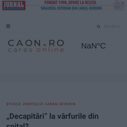
S
e
a
r
c
h
f
ŞTIRILE JUDEŢULUI CARAŞ-SEVERIN
o
„Decapitări” la vârfurile din
r
spital?