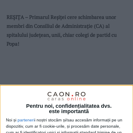
REȘIȚA – Primarul Reșiței cere schimbarea unor
membri din Consiliul de Administrație (CA) al
spitalului județean, unii, chiar colegi de partid cu
Popa!
Pentru noi, confidențialitatea dvs.
este importantă
Noi și
parteneri
i noștri stocăm și/sau accesăm informații pe un
dispozitiv, cum ar fi cookie-urile, și procesăm date personale,
cum ar fi identificatori unici și informații standard trimise de un