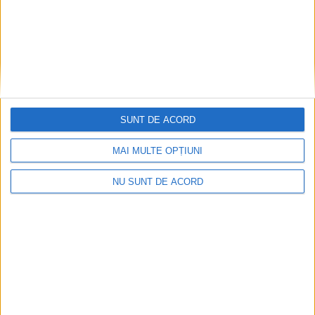
SUNT DE ACORD
MAI MULTE OPȚIUNI
Natural sau artificial, chiar nu stăm bine cu sporul
NU SUNT DE ACORD
2026-08-10