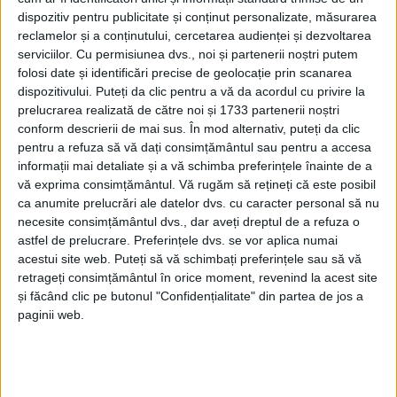
dispozitiv pentru publicitate și conținut personalizate, măsurarea
reclamelor și a conținutului, cercetarea audienței și dezvoltarea
serviciilor.
Cu permisiunea dvs., noi și partenerii noștri putem
folosi date și identificări precise de geolocație prin scanarea
dispozitivului. Puteți da clic pentru a vă da acordul cu privire la
prelucrarea realizată de către noi și 1733 partenerii noștri
conform descrierii de mai sus. În mod alternativ, puteți da clic
pentru a refuza să vă dați consimțământul sau pentru a accesa
informații mai detaliate și a vă schimba preferințele înainte de a
vă exprima consimțământul.
Vă rugăm să rețineți că este posibil
ca anumite prelucrări ale datelor dvs. cu caracter personal să nu
Vizați sunt
„chiulangii”
de la ultima ședință a CA,
necesite consimțământul dvs., dar aveți dreptul de a refuza o
atunci când a fost analizată situaţia spitalului,
astfel de prelucrare. Preferințele dvs. se vor aplica numai
acestui site web. Puteți să vă schimbați preferințele sau să vă
considerată ca fiind gravă de către președintele
retrageți consimțământul în orice moment, revenind la acest site
Consiliului Județean Caraș-Severin
,
Romeo Dunca
.
și făcând clic pe butonul "Confidențialitate" din partea de jos a
paginii web.
„Sunt oameni care trebuiau să fie la ședința
respectivă, dar n-au fost și nici nu și-au anunțat
înlocuitori. Nu cred că acest consiliu de administrație