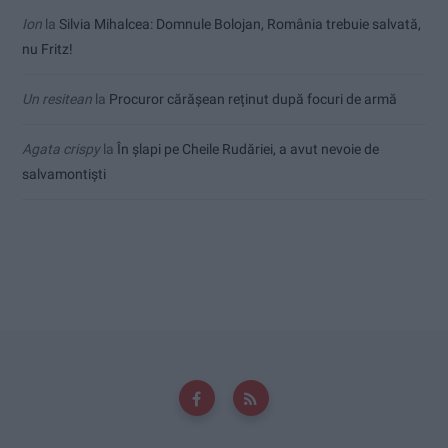
Ion
la
Silvia Mihalcea: Domnule Bolojan, România trebuie salvată,
nu Fritz!
Un resitean
la
Procuror cărășean reținut după focuri de armă
Agata crispy
la
În șlapi pe Cheile Rudăriei, a avut nevoie de
salvamontiști