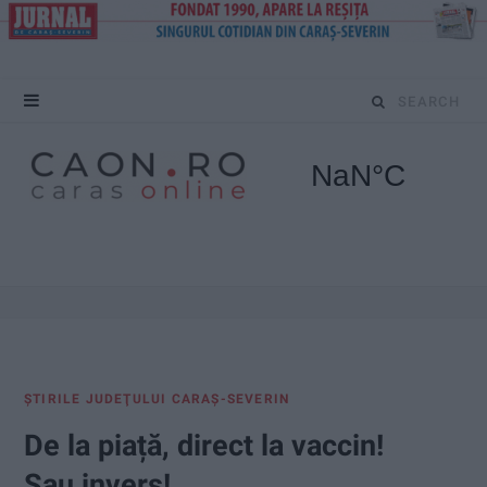
S
e
a
r
c
h
f
ŞTIRILE JUDEŢULUI CARAŞ-SEVERIN
o
De la piață, direct la vaccin!
r
Sau invers!