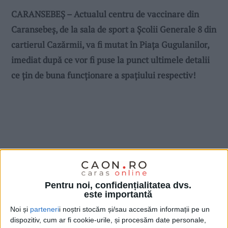
CARANSEBEȘ – Actualul centru de vaccinare din
Caransebeș, de la sala de sport a Școlii Generale 8 din
cartierul Cazărmii, va fi mutat în Piața Gugulanilor,
imediat după ce vor fi puse la punct ultimele detalii
ce țin de buna funcționare a spațiului respectiv!
Pentru noi, confidențialitatea dvs.
este importantă
Noi și
parteneri
i noștri stocăm și/sau accesăm informații pe un
dispozitiv, cum ar fi cookie-urile, și procesăm date personale,