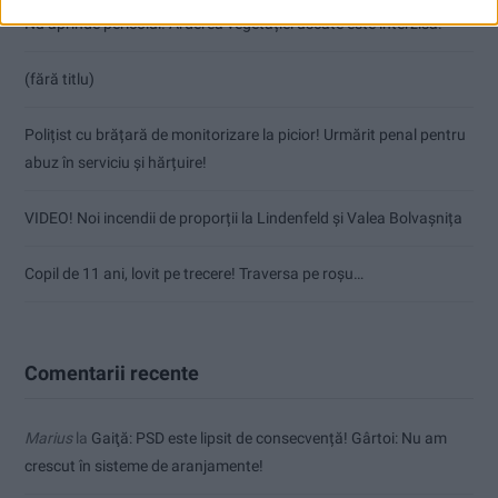
Nu aprinde pericolul! Arderea vegetației uscate este interzisă!
(fără titlu)
Polițist cu brățară de monitorizare la picior! Urmărit penal pentru
abuz în serviciu și hărțuire!
VIDEO! Noi incendii de proporții la Lindenfeld și Valea Bolvașnița
Copil de 11 ani, lovit pe trecere! Traversa pe roșu…
Comentarii recente
Marius
la
Gaiţă: PSD este lipsit de consecvență! Gârtoi: Nu am
crescut în sisteme de aranjamente!