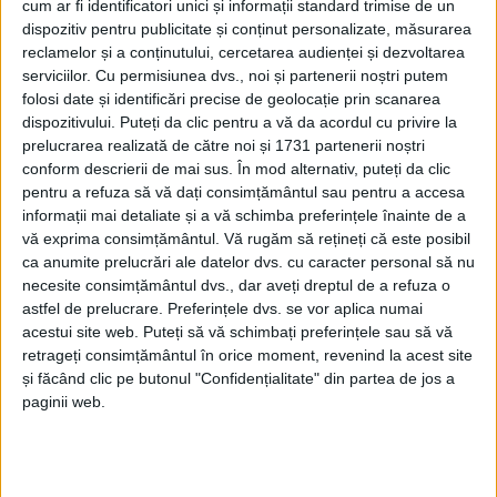
cum ar fi identificatori unici și informații standard trimise de un
dispozitiv pentru publicitate și conținut personalizate, măsurarea
reclamelor și a conținutului, cercetarea audienței și dezvoltarea
serviciilor.
Cu permisiunea dvs., noi și partenerii noștri putem
folosi date și identificări precise de geolocație prin scanarea
dispozitivului. Puteți da clic pentru a vă da acordul cu privire la
prelucrarea realizată de către noi și 1731 partenerii noștri
conform descrierii de mai sus. În mod alternativ, puteți da clic
pentru a refuza să vă dați consimțământul sau pentru a accesa
informații mai detaliate și a vă schimba preferințele înainte de a
vă exprima consimțământul.
Vă rugăm să rețineți că este posibil
ca anumite prelucrări ale datelor dvs. cu caracter personal să nu
Mai exact, e vorba de partea rezervată spațiilor
necesite consimțământul dvs., dar aveți dreptul de a refuza o
comerciale de lângă hala de lactate, nedată încă în
astfel de prelucrare. Preferințele dvs. se vor aplica numai
folosință, unde pe viitor
caransebeșenii
și cei din
acestui site web. Puteți să vă schimbați preferințele sau să vă
retrageți consimțământul în orice moment, revenind la acest site
zonele apropiate se vor putea imuniza.
Primarul Felix
și făcând clic pe butonul "Confidențialitate" din partea de jos a
Borcean
a anunțat această relocare, după ce a fost
paginii web.
întrebat, din nou, în ședință, de consilierii locali
despre situația de la
Generală 8
. Acolo, mai mulți